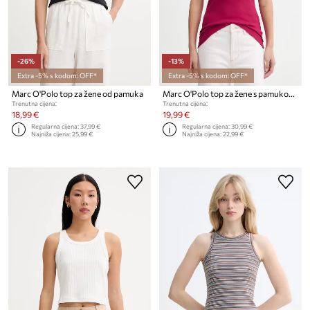
-26%
-13%
Extra -5% s kodom: OFF*
Extra -5% s kodom: OFF*
Marc O'Polo top za žene od pamuka
Marc O'Polo top za žene s pamukom
Trenutna cijena:
Trenutna cijena:
18,99 €
19,99 €
Regularna cijena:
37,99 €
Regularna cijena:
30,99 €
Najniža cijena:
25,99 €
Najniža cijena:
22,99 €