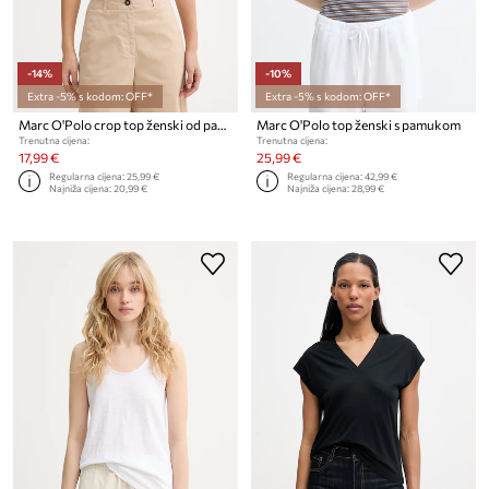
-14%
-10%
Extra -5% s kodom: OFF*
Extra -5% s kodom: OFF*
Marc O'Polo crop top ženski od pamuka s elastanom
Marc O'Polo top ženski s pamukom
Trenutna cijena:
Trenutna cijena:
17,99 €
25,99 €
Regularna cijena:
25,99 €
Regularna cijena:
42,99 €
Najniža cijena:
20,99 €
Najniža cijena:
28,99 €