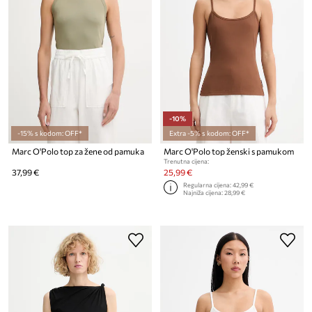
-10%
-15% s kodom: OFF*
Extra -5% s kodom: OFF*
Marc O'Polo top za žene od pamuka
Marc O'Polo top ženski s pamukom
Trenutna cijena:
37,99 €
25,99 €
Regularna cijena:
42,99 €
Najniža cijena:
28,99 €