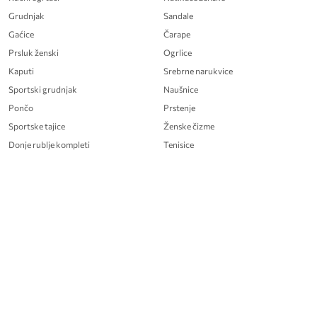
Grudnjak
Sandale
Gaćice
Čarape
Prsluk ženski
Ogrlice
Kaputi
Srebrne narukvice
Sportski grudnjak
Naušnice
Pončo
Prstenje
Sportske tajice
Ženske čizme
Donje rublje kompleti
Tenisice