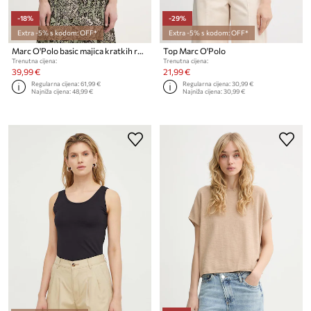
-18%
-29%
Extra -5% s kodom: OFF*
Extra -5% s kodom: OFF*
Marc O'Polo basic majica kratkih rukava za žene od pamuka
Top Marc O'Polo
Trenutna cijena:
Trenutna cijena:
39,99 €
21,99 €
Regularna cijena:
61,99 €
Regularna cijena:
30,99 €
Najniža cijena:
48,99 €
Najniža cijena:
30,99 €