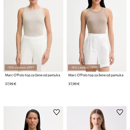
-15% s kodom: OFF*
-15% s kodom: OFF*
Marc O'Polo top za žene od pamuka
Marc O'Polo top za žene od pamuka
37,99 €
37,99 €