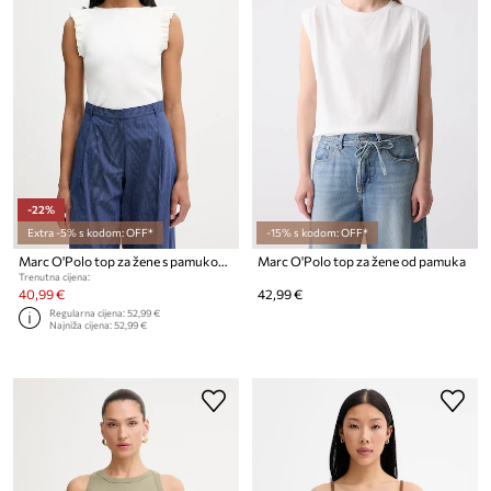
-22%
Extra -5% s kodom: OFF*
-15% s kodom: OFF*
Marc O'Polo top za žene s pamukom
Marc O'Polo top za žene od pamuka
Trenutna cijena:
40,99 €
42,99 €
Regularna cijena:
52,99 €
Najniža cijena:
52,99 €