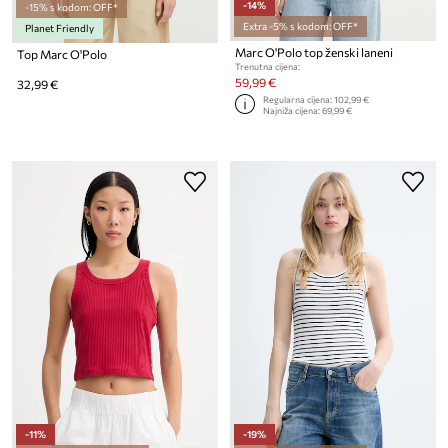
-14%
-15% s kodom: OFF*
Extra -5% s kodom: OFF*
Planet Friendly
Marc O'Polo top ženski laneni
Top Marc O'Polo
Trenutna cijena:
59,99 €
32,99 €
Regularna cijena:
102,99 €
Najniža cijena:
69,99 €
-11%
-19%