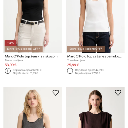
-12%
Extra -5% s kodom: OFF*
Extra -5% s kodom: OFF*
Marc O'Polo top ženski s viskozom
Marc O'Polo top za žene s pamukom
Trenutna cijena:
Trenutna cijena:
53,99 €
25,99 €
Regularna cijena:
61,99 €
Regularna cijena:
42,99 €
Najniža cijena:
61,99 €
Najniža cijena:
27,99 €