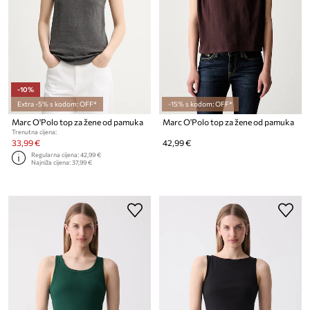
-10%
Extra -5% s kodom: OFF*
-15% s kodom: OFF*
Marc O'Polo top za žene od pamuka
Marc O'Polo top za žene od pamuka
Trenutna cijena:
33,99 €
42,99 €
Regularna cijena:
42,99 €
Najniža cijena:
37,99 €