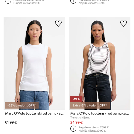
Najniža cijena:
37,99 €
Najniža cijena:
18,99 €
-19%
-25% s kodom: OFF*
Extra -5% s kodom: OFF*
Marc O'Polo top ženski od pamuka s elastanom
Marc O'Polo top ženski od pamuka s elastanom
Trenutna cijena:
61,99 €
24,99 €
Regularna cijena:
37,99 €
Najniža cijena:
30,99 €