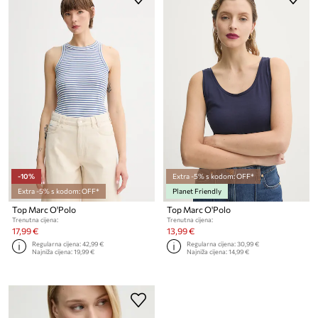
-10%
Extra -5% s kodom: OFF*
Extra -5% s kodom: OFF*
Planet Friendly
Top Marc O'Polo
Top Marc O'Polo
Trenutna cijena:
Trenutna cijena:
17,99 €
13,99 €
Regularna cijena:
42,99 €
Regularna cijena:
30,99 €
Najniža cijena:
19,99 €
Najniža cijena:
14,99 €