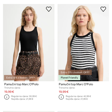
Extra -5% s kodom: OFF*
Extra -5% s kodom: OFF*
Planet Friendly
Pamučni top Marc O'Polo
Pamučni top Marc O'Polo
Trenutna cijena:
Trenutna cijena:
19,99 €
19,99 €
Regularna cijena:
30,99 €
Regularna cijena:
42,99 €
Najniža cijena:
21,99 €
Najniža cijena:
21,99 €