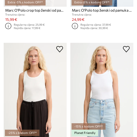
Extra -5% s kodom: OFF*
Extra -5% s kodom: OFF*
Marc O'Polo crop top ženski od pamuka s elastanom
Marc O'Polo top ženski od pamuka i elastana
Trenutna cijena:
Trenutna cijena:
15,99 €
24,99 €
Regularna cijena:
25,99 €
Regularna cijena:
37,99 €
Najniža cijena:
17,99 €
Najniža cijena:
30,99 €
-15% s kodom: OFF*
-25% s kodom: OFF*
Planet Friendly