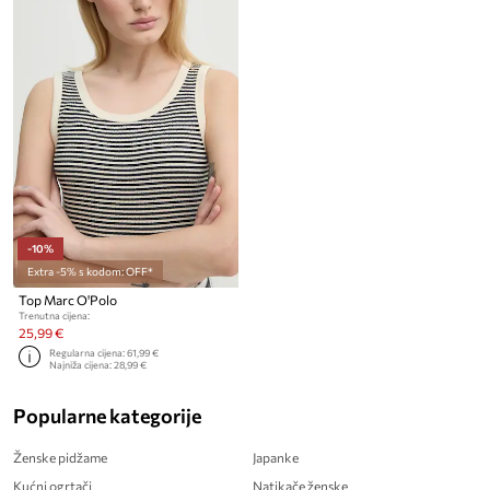
-10%
Extra -5% s kodom: OFF*
Top Marc O'Polo
Trenutna cijena:
25,99 €
Regularna cijena:
61,99 €
Najniža cijena:
28,99 €
Popularne kategorije
Ženske pidžame
Japanke
Kućni ogrtači
Natikače ženske