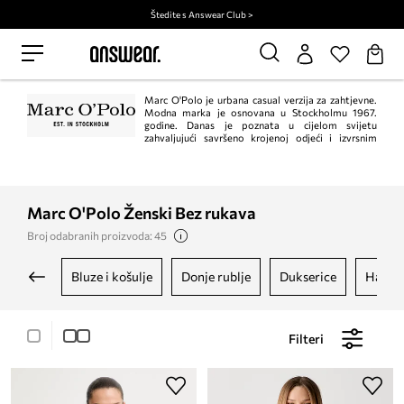
Štedite s Answear Club >
Marc O'Polo je urbana casual verzija za zahtjevne.
Modna marka je osnovana u Stockholmu 1967.
godine. Danas je poznata u cijelom svijetu
zahvaljujući savršeno krojenoj odjeći i izvrsnim
tkaninama. Kolekcije Marc O'Polo namijenjene su kako ljudima koji su
strastveni u modi i prate trendove, tako i individualistima kojima je kvaliteta
odjeće najvažnija.
Marc O'Polo Ženski Bez rukava
Broj odabranih proizvoda: 45
bluze i košulje
donje rublje
dukserice
haljin
Filteri