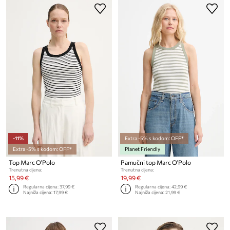
-11%
Extra -5% s kodom: OFF*
Extra -5% s kodom: OFF*
Planet Friendly
Top Marc O'Polo
Pamučni top Marc O'Polo
Trenutna cijena:
Trenutna cijena:
15,99 €
19,99 €
Regularna cijena:
37,99 €
Regularna cijena:
42,99 €
Najniža cijena:
17,99 €
Najniža cijena:
21,99 €