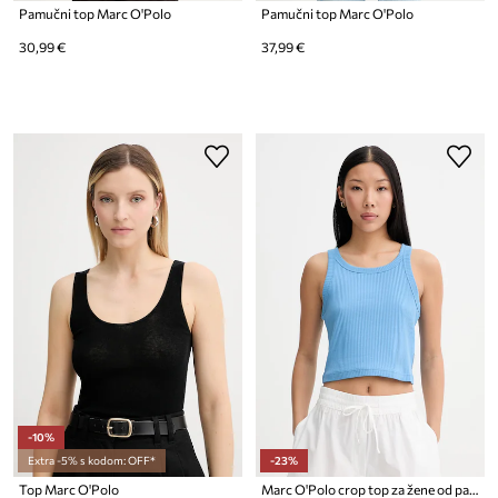
Pamučni top Marc O'Polo
Pamučni top Marc O'Polo
30,99 €
37,99 €
-10%
Extra -5% s kodom: OFF*
-23%
Top Marc O'Polo
Marc O'Polo crop top za žene od pamuka s elastanom