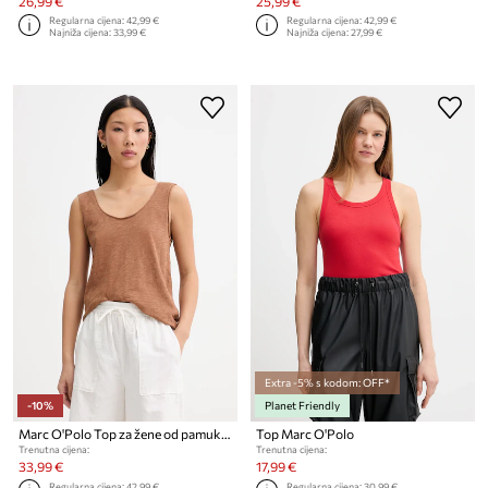
26,99 €
25,99 €
Regularna cijena:
42,99 €
Regularna cijena:
42,99 €
Najniža cijena:
33,99 €
Najniža cijena:
27,99 €
Extra -5% s kodom: OFF*
-10%
Planet Friendly
Marc O'Polo Top za žene od pamuka
Top Marc O'Polo
Trenutna cijena:
Trenutna cijena:
33,99 €
17,99 €
Regularna cijena:
42,99 €
Regularna cijena:
30,99 €