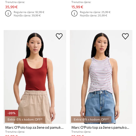
Trenutna cijena:
Trenutna cijena:
35,99 €
15,99 €
Regularna cijena:
92,99 €
Regularna cijena:
25,99 €
Najniža cijena:
39,99 €
Najniža cijena:
20,99 €
-20%
Extra -5% s kodom: OFF*
Extra -5% s kodom: OFF*
Marc O'Polo top za žene od pamuka s elastanom
Marc O'Polo top za žene s pamukom
Trenutna cijena:
Trenutna cijena: