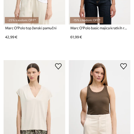
-25% s kodom: OFF*
-15% s kodom: OFF*
Marc O'Polo top ženski pamučni
Marc O'Polo basic majica kratkih rukava ženska od pamuka
42,99 €
61,99 €