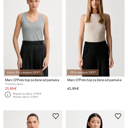
Extra -5% s kodom: OFF*
-15% s kodom: OFF*
Marc O'Polo top za žene od pamuka
Marc O'Polo top za žene od pamuka
Trenutna cijena:
25,99 €
42,99 €
Regularna cijena:
37,99 €
Najniža cijena:
27,99 €