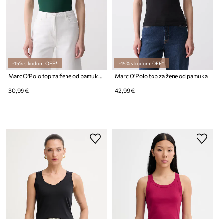
-15% s kodom: OFF*
-15% s kodom: OFF*
Marc O'Polo top za žene od pamuka s elastanom
Marc O'Polo top za žene od pamuka
30,99 €
42,99 €