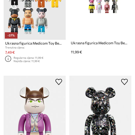
-37%
Ukrasna figurica Medicom Toy Be@rbrick Blindbox Series 50
Ukrasna figurica Medicom Toy Be@rbrick Blindbox Series 45
Trenutna cijena:
11,99 €
7,49 €
Regularna cijena:
11,99 €
Najniža cijena:
11,99 €