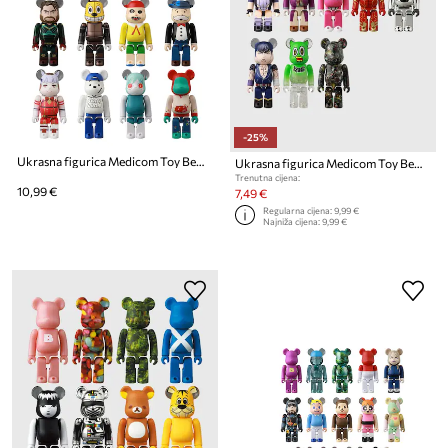
-25%
Ukrasna figurica Medicom Toy Be@rbrick Blindbox Series 49
Ukrasna figurica Medicom Toy Be@rbrick Blindbox Series 47
Trenutna cijena:
10,99 €
7,49 €
Regularna cijena:
9,99 €
Najniža cijena:
9,99 €