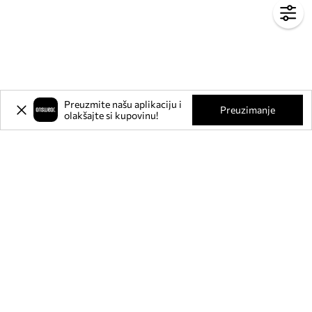
Preuzmite našu aplikaciju i
Preuzimanje
olakšajte si kupovinu!
Prijavite se na naš newsletter i
ostvarite
-20%
** na svoju prvu