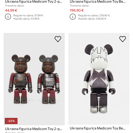
Ukrasna figurica Medicom Toy 2-pack
Ukrasna figurica Medicom Toy Be@rbrick Ducky (Toy Story 4) 100% & 400% 2-pack
Trenutna cijena:
Trenutna cijena:
44,99 €
199,90 €
Regularna cijena:
57,99 €
Regularna cijena:
239,90 €
Najniža cijena:
57,99 €
Najniža cijena:
239,90 €
-22%
Ukrasna figurica Medicom Toy Be@rbrick KISS Space Man Chrome Ver. 1000%
Ukrasna figurica Medicom Toy 2-pack
Trenutna cijena: