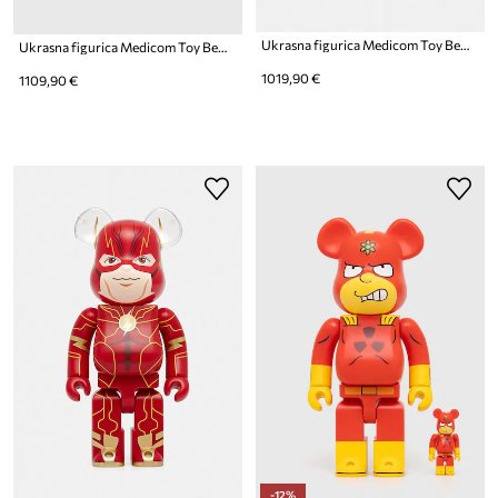
Ukrasna figurica Medicom Toy Be@rbrick KISS Catman Chrome Ver. 1000%
Ukrasna figurica Medicom Toy Be@rbrick x Breaking Bad Pink Bear 1000%
1019,90 €
1109,90 €
-12%