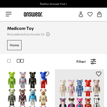
Štedite s Answear Club >
Medicom Toy
Broj odabranih proizvoda: 24
home
Filteri