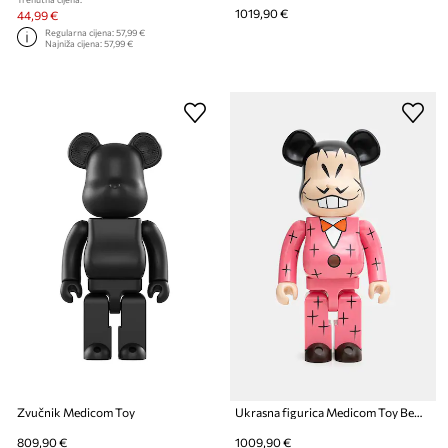
1019,90 €
44,99 €
Regularna cijena:
57,99 €
Najniža cijena:
57,99 €
Zvučnik Medicom Toy
Ukrasna figurica Medicom Toy Be@rbrick Iyami 1000%
809,90 €
1009,90 €