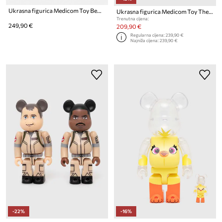
Ukrasna figurica Medicom Toy Be@rbrick The Flash 400%
Ukrasna figurica Medicom Toy The Simpsons Radioactive Man
Trenutna cijena:
249,90 €
209,90 €
Regularna cijena:
239,90 €
Najniža cijena:
239,90 €
-22%
-16%