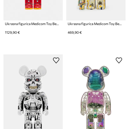
Ukrasna figurica Medicom Toy Be@rbrick Evangelion Eva2 1000%
Ukrasna figurica Medicom Toy Be@rbrick Tomokazu Matsuyama 100% & 400%
1129,90 €
469,90 €