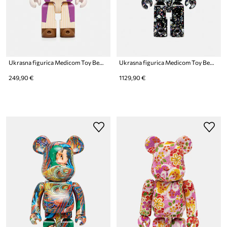
Ukrasna figurica Medicom Toy Be@rbrick Willy Wonka 400%
Ukrasna figurica Medicom Toy Be@rbrick Anever Black 1000%
249,90 €
1129,90 €