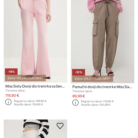
-14%
-10%
Extra -5% s kodom: OFF*
Extra -5% s kodom: OFF*
Miss Sixty Donji dio trenirke za žene od pamuka
Pamučni donji dio trenirke Miss Sixty
Trenutna cijena:
Trenutna cijena:
119,90 €
89,99 €
Regularna cijena:
189,90 €
Regularna cijena:
178,90 €
Najniža cijena:
139,90 €
Najniža cijena:
100,99 €