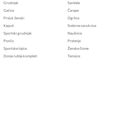
Grudnjak
Sandale
Gaćice
Čarape
Prsluk ženski
Ogrlice
Kaputi
Srebrne narukvice
Sportski grudnjak
Naušnice
Pončo
Prstenje
Sportske tajice
Ženske čizme
Donje rublje kompleti
Tenisice