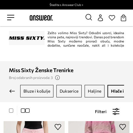
Štedite s Answear Club >
Zašto volimo Miss Sixty? Odvažni uzorci, idealna
visina pete, najnoviji trendovi. Danas pod brendom
Miss Sixty možemo pronaći obuću, modne
dodatke, sunčane naočale, nakit ali i kolekcije
kućnog tekstila. Brend je dio modne tvrtke Sixty sa sjedištem u Italiji. Riječ je o
tvrtki koju je 1989. godine osnovao kreativni direktor Wick Hassan zajedno s
Renatom Rossijem.
Miss Sixty Ženske Trenirke
Broj odabranih proizvoda: 3
bluze i košulje
dukserice
haljine
hlače i taji
Filteri