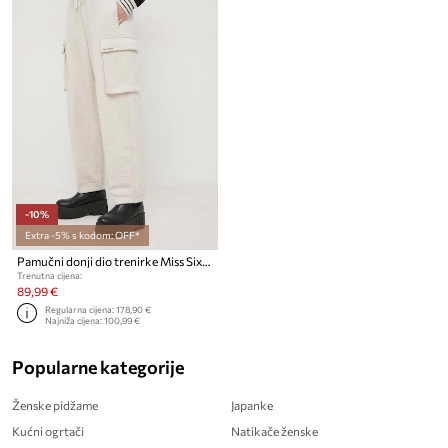
-10%
Extra -5% s kodom: OFF*
Pamučni donji dio trenirke Miss Sixty
Trenutna cijena:
89,99 €
Regularna cijena:
178,90 €
Najniža cijena:
100,99 €
Popularne kategorije
Ženske pidžame
Japanke
Kućni ogrtači
Natikače ženske