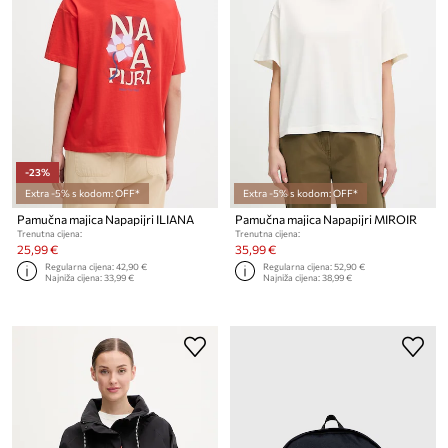
-23%
Extra -5% s kodom: OFF*
Extra -5% s kodom: OFF*
Pamučna majica Napapijri ILIANA
Pamučna majica Napapijri MIROIR
Trenutna cijena:
Trenutna cijena:
25,99 €
35,99 €
Regularna cijena:
42,90 €
Regularna cijena:
52,90 €
Najniža cijena:
33,99 €
Najniža cijena:
38,99 €