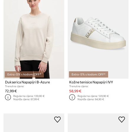
Extra -5% s kodom: OFF*
Extra -5% s kodom: OFF*
Dukserica Napapijri B-Azure
Kožne tenisice Napapijri IVY
Trenutna cijena:
Trenutna cijena:
72,99 €
58,99 €
Regularna cijena:
139,90 €
Regularna cijena:
129,90 €
Najniža cijena:
67,99 €
Najniža cijena:
64,90 €