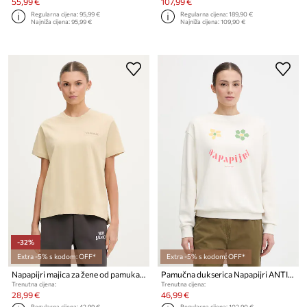
55,99 €
107,99 €
Regularna cijena:
95,99 €
Regularna cijena:
189,90 €
Najniža cijena:
95,99 €
Najniža cijena:
109,90 €
-32%
Extra -5% s kodom: OFF*
Extra -5% s kodom: OFF*
Napapijri majica za žene od pamuka CLARAO
Pamučna dukserica Napapijri ANTIMONY
Trenutna cijena:
Trenutna cijena:
28,99 €
46,99 €
Regularna cijena:
42,99 €
Regularna cijena:
102,90 €