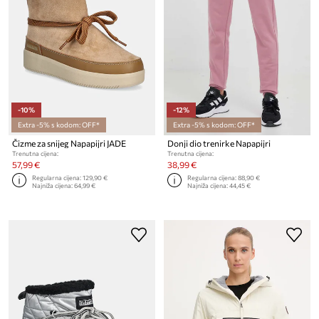
-10%
-12%
Extra -5% s kodom: OFF*
Extra -5% s kodom: OFF*
Čizme za snijeg Napapijri JADE
Donji dio trenirke Napapijri
Trenutna cijena:
Trenutna cijena:
57,99 €
38,99 €
Regularna cijena:
129,90 €
Regularna cijena:
88,90 €
Najniža cijena:
64,99 €
Najniža cijena:
44,45 €