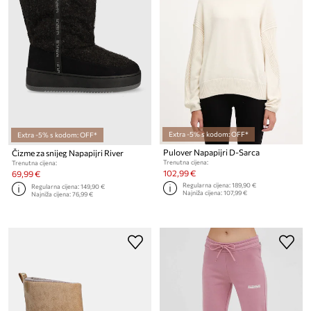
Extra -5% s kodom: OFF*
Extra -5% s kodom: OFF*
Pulover Napapijri D-Sarca
Čizme za snijeg Napapijri River
Trenutna cijena:
Trenutna cijena:
102,99 €
69,99 €
Regularna cijena:
189,90 €
Regularna cijena:
149,90 €
Najniža cijena:
107,99 €
Najniža cijena:
76,99 €