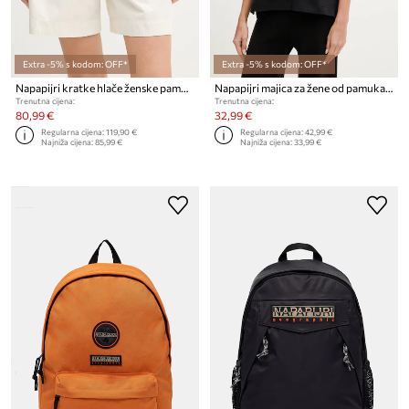
Extra -5% s kodom: OFF*
Extra -5% s kodom: OFF*
Napapijri kratke hlače ženske pamukne LUCIDUM
Napapijri majica za žene od pamuka CLARAO
Trenutna cijena:
Trenutna cijena:
80,99 €
32,99 €
Regularna cijena:
119,90 €
Regularna cijena:
42,99 €
Najniža cijena:
85,99 €
Najniža cijena:
33,99 €