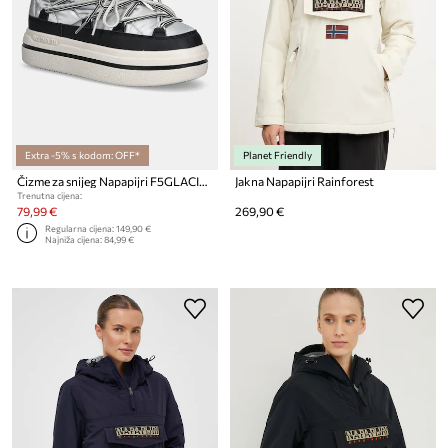
Extra -5% s kodom: OFF*
Planet Friendly
Čizme za snijeg Napapijri F5GLACIER02/NYP
Jakna Napapijri Rainforest
Trenutna cijena:
79,99 €
269,90 €
Regularna cijena:
149,90 €
Najniža cijena:
84,99 €