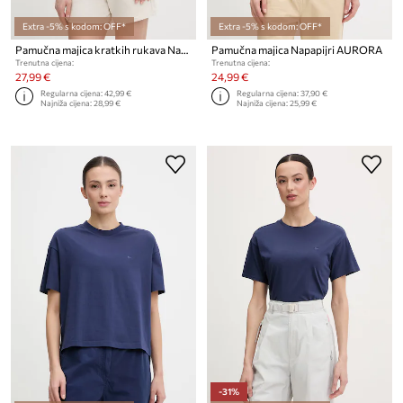
Extra -5% s kodom: OFF*
Extra -5% s kodom: OFF*
Pamučna majica kratkih rukava Napapijri BARYTE
Pamučna majica Napapijri AURORA
Trenutna cijena:
Trenutna cijena:
27,99 €
24,99 €
Regularna cijena:
42,99 €
Regularna cijena:
37,90 €
Najniža cijena:
28,99 €
Najniža cijena:
25,99 €
-31%