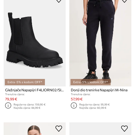
Extra -5% s kodom: OFF*
Extra -5% s kodom: OFF*
Gležnjače Napapijri F4LIORN02/SIN
Donji dio trenirke Napapijri M-Nina
Trenutna cijena:
Trenutna cijena:
79,99 €
57,99 €
Regularna cijena:
159,90 €
Regularna cijena:
95,99 €
Najniža cijena:
84,99 €
Najniža cijena:
60,99 €