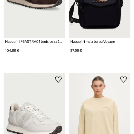
Napapijri F6ASTRA01 tenisice za žene
Napapijri mala torba Voyage
104,99 €
37,99 €