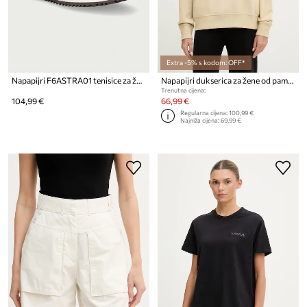
Extra -5% s kodom: OFF*
Napapijri F6ASTRA01 tenisice za žene
Napapijri dukserica za žene od pamuka CLARAO
Trenutna cijena:
104,99 €
66,99 €
Regularna cijena:
100,99 €
Najniža cijena:
69,99 €