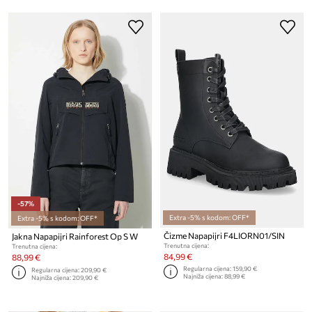
-57%
Extra -5% s kodom: OFF*
Extra -5% s kodom: OFF*
Čizme Napapijri F4LIORN01/SIN
Jakna Napapijri Rainforest Op S W
Trenutna cijena:
Trenutna cijena:
84,99 €
88,99 €
Regularna cijena:
159,90 €
Regularna cijena:
209,90 €
Najniža cijena:
88,99 €
Najniža cijena:
209,90 €