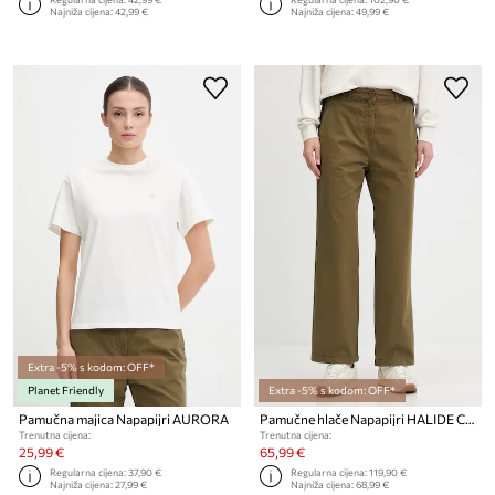
Najniža cijena:
42,99 €
Najniža cijena:
49,99 €
Extra -5% s kodom: OFF*
Planet Friendly
Extra -5% s kodom: OFF*
Pamučna majica Napapijri AURORA
Pamučne hlače Napapijri HALIDE CHINO
Trenutna cijena:
Trenutna cijena:
25,99 €
65,99 €
Regularna cijena:
37,90 €
Regularna cijena:
119,90 €
Najniža cijena:
27,99 €
Najniža cijena:
68,99 €