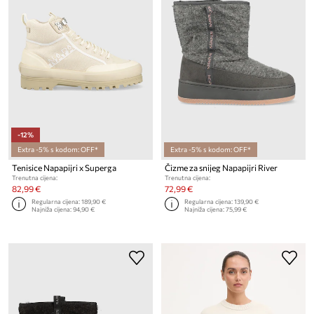
-12%
Extra -5% s kodom: OFF*
Extra -5% s kodom: OFF*
Tenisice Napapijri x Superga
Čizme za snijeg Napapijri River
Trenutna cijena:
Trenutna cijena:
82,99 €
72,99 €
Regularna cijena:
189,90 €
Regularna cijena:
139,90 €
Najniža cijena:
94,90 €
Najniža cijena:
75,99 €