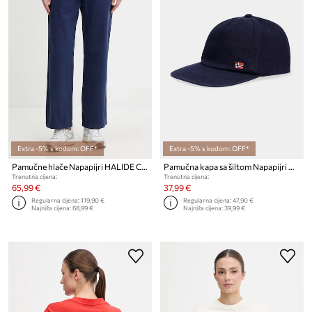
Extra -5% s kodom: OFF*
Extra -5% s kodom: OFF*
Pamučne hlače Napapijri HALIDE CHINO
Pamučna kapa sa šiltom Napapijri NEW FALIS
Trenutna cijena:
Trenutna cijena:
65,99 €
37,99 €
Regularna cijena:
119,90 €
Regularna cijena:
47,90 €
Najniža cijena:
68,99 €
Najniža cijena:
39,99 €