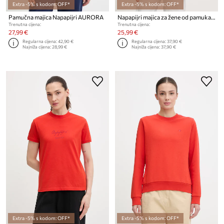
Extra -5% s kodom: OFF*
Extra -5% s kodom: OFF*
Pamučna majica Napapijri AURORA
Napapijri majica za žene od pamuka AURORA
Trenutna cijena:
Trenutna cijena:
27,99 €
25,99 €
Regularna cijena:
42,90 €
Regularna cijena:
37,90 €
Najniža cijena:
28,99 €
Najniža cijena:
37,90 €
Extra -5% s kodom: OFF*
Extra -5% s kodom: OFF*