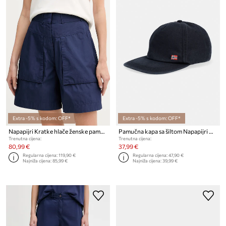
Extra -5% s kodom: OFF*
Extra -5% s kodom: OFF*
Napapijri Kratke hlače ženske pamučne LUCIDUM
Pamučna kapa sa šiltom Napapijri NEW FALIS
Trenutna cijena:
Trenutna cijena:
80,99 €
37,99 €
Regularna cijena:
119,90 €
Regularna cijena:
47,90 €
Najniža cijena:
85,99 €
Najniža cijena:
39,99 €