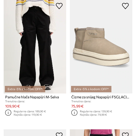
Extra -5% s kodom: OFF*
Extra -5% s kodom: OFF*
Pamučne hlače Napapijri M-Selva
Čizme za snijeg Napapijri F5GLACIER01/MIC
Trenutna cijena:
Trenutna cijena:
109,90 €
75,99 €
Regularna cijena:
189,90 €
Regularna cijena:
139,90 €
Najniža cijena:
119,90 €
Najniža cijena:
79,99 €