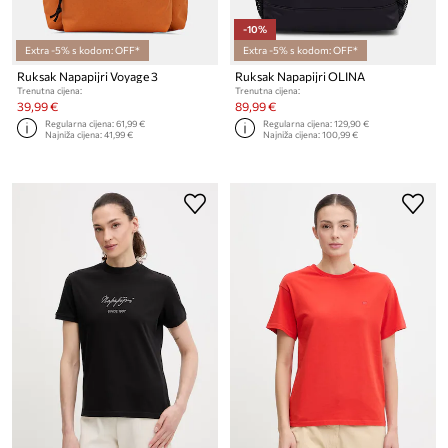
-10%
Extra -5% s kodom: OFF*
Extra -5% s kodom: OFF*
Ruksak Napapijri Voyage 3
Ruksak Napapijri OLINA
Trenutna cijena:
Trenutna cijena:
39,99 €
89,99 €
Regularna cijena:
61,99 €
Regularna cijena:
129,90 €
Najniža cijena:
41,99 €
Najniža cijena:
100,99 €