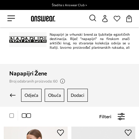
Štedite s Answear Club >
Napapijri je vrhunski brend za ljubitelje egzotičnih
destinacija. Riječ "napapijri" na finskom znači
arktički krug, no stvaranje kolekcija odvija se u
Italiji. Izvorno proizvođač planinarskih ruksaka, ali
sada nudi ekskluzivnu odjeću za muškarce, žene i djecu, kao i dodatke, cipele i
torbe.
Napapijri Žene
Broj odabranih proizvoda: 60
odjeća
obuća
dodaci
Filteri