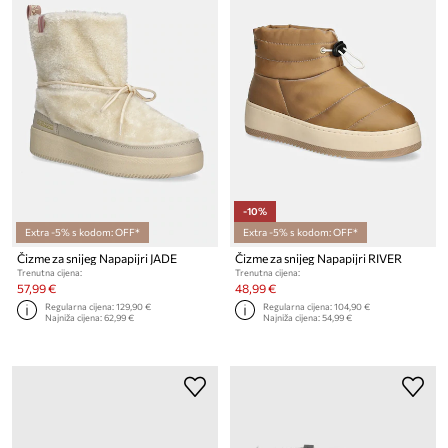
-10%
Extra -5% s kodom: OFF*
Extra -5% s kodom: OFF*
Čizme za snijeg Napapijri JADE
Čizme za snijeg Napapijri RIVER
Trenutna cijena:
Trenutna cijena:
57,99 €
48,99 €
Regularna cijena:
129,90 €
Regularna cijena:
104,90 €
Najniža cijena:
62,99 €
Najniža cijena:
54,99 €