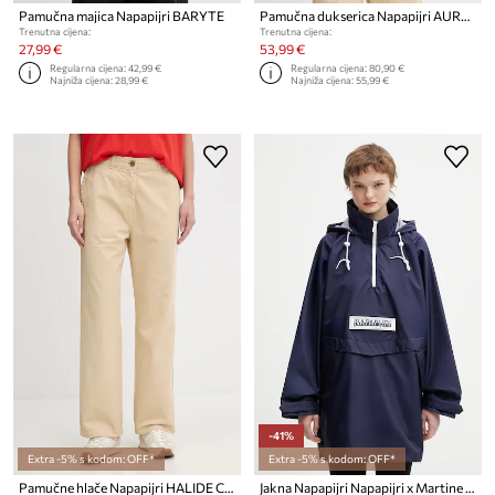
Pamučna majica Napapijri BARYTE
Pamučna dukserica Napapijri AURORA
Trenutna cijena:
Trenutna cijena:
27,99 €
53,99 €
Regularna cijena:
42,99 €
Regularna cijena:
80,90 €
Najniža cijena:
28,99 €
Najniža cijena:
55,99 €
-41%
Extra -5% s kodom: OFF*
Extra -5% s kodom: OFF*
Pamučne hlače Napapijri HALIDE CHINO
Jakna Napapijri Napapijri x Martine Rose