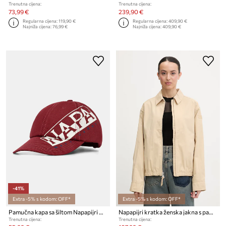
Trenutna cijena:
Trenutna cijena:
73,99 €
239,90 €
Regularna cijena:
119,90 €
Regularna cijena:
409,90 €
Najniža cijena:
76,99 €
Najniža cijena:
409,90 €
-41%
Extra -5% s kodom: OFF*
Extra -5% s kodom: OFF*
Pamučna kapa sa šiltom Napapijri Napapijri x Martine Rose
Napapijri kratka ženska jakna s pamukom FRESNEL SHORT
Trenutna cijena:
Trenutna cijena: