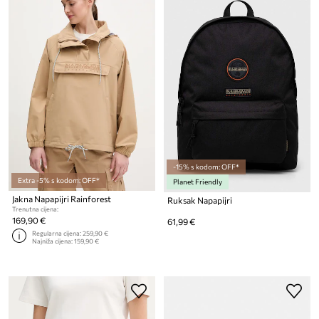
-15% s kodom: OFF*
Extra -5% s kodom: OFF*
Planet Friendly
Jakna Napapijri Rainforest
Ruksak Napapijri
Trenutna cijena:
169,90 €
61,99 €
Regularna cijena:
259,90 €
Najniža cijena:
159,90 €