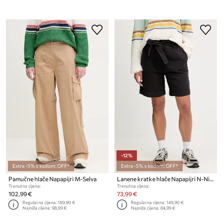
-12%
Extra -5% s kodom: OFF*
Extra -5% s kodom: OFF*
Pamučne hlače Napapijri M-Selva
Lanene kratke hlače Napapijri N-Nice
Trenutna cijena:
Trenutna cijena:
102,99 €
73,99 €
Regularna cijena:
189,90 €
Regularna cijena:
149,90 €
Najniža cijena:
98,99 €
Najniža cijena:
84,99 €