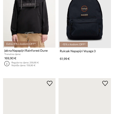
Extra -5% s kodom: OFF*
-15% s kodom: OFF*
Jakna Napapijri Rainforest Dune
Ruksak Napapijri Voyage 3
Trenutna cijena:
169,90 €
61,99 €
Regularna cijena:
259,90 €
Najniža cijena:
159,90 €