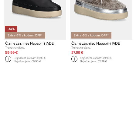
-14%
Extra -5% s kodom: OFF*
Extra -5% s kodom: OFF*
Čizme za snijeg Napapijri JADE
Čizme za snijeg Napapijri JADE
Trenutna cijena:
Trenutna cijena:
59,99 €
57,99 €
Regularna cijena:
139,90 €
Regularna cijena:
129,90 €
Najniža cijena:
69,90 €
Najniža cijena:
62,99 €