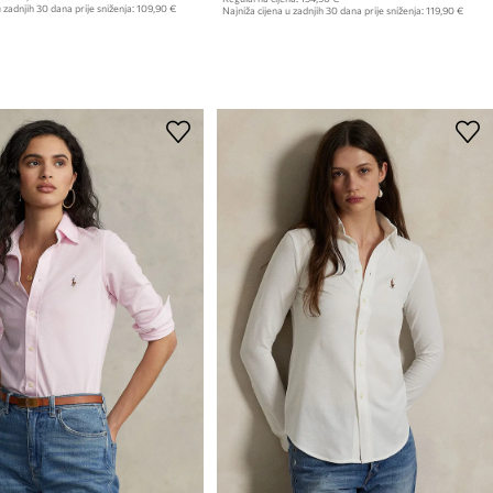
 zadnjih 30 dana prije sniženja:
109,90 €
Najniža cijena u zadnjih 30 dana prije sniženja:
119,90 €