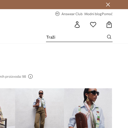
Answear Club >
-20% na prvu narudžbu >
Answear Club
Modni blog
Pomoć
nih proizvoda: 98