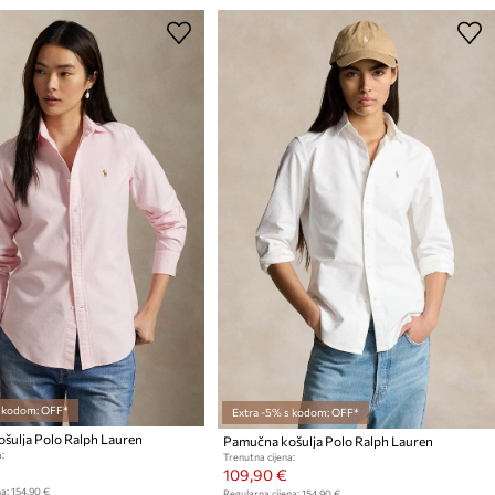
s kodom: OFF*
Extra -5% s kodom: OFF*
šulja Polo Ralph Lauren
Pamučna košulja Polo Ralph Lauren
:
Trenutna cijena:
109,90 €
a:
154,90 €
Regularna cijena:
154,90 €