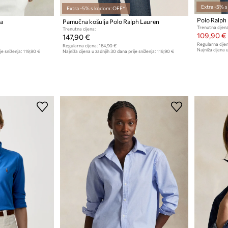
Extra -5% 
Extra -5% s kodom: OFF*
ja
Pamučna košulja Polo Ralph Lauren
Trenutna cijena
Trenutna cijena:
109,90 €
147,90 €
Regularna cijen
Regularna cijena:
164,90 €
Najniža cijena u
je sniženja:
119,90 €
Najniža cijena u zadnjih 30 dana prije sniženja:
119,90 €