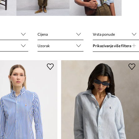
Cijena
Vrsta ponude
Uzorak
Prikazivanje više filtera