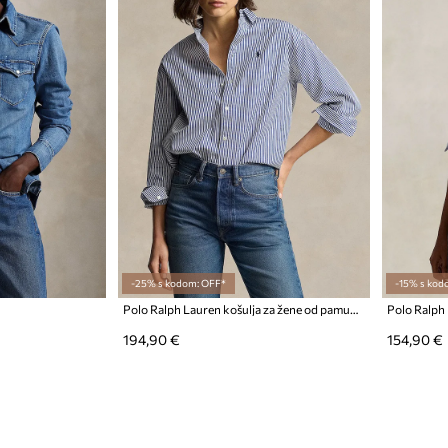
-25% s kodom: OFF*
-15% s kod
Polo Ralph Lauren košulja za žene od pamuka
194,90 €
154,90 €