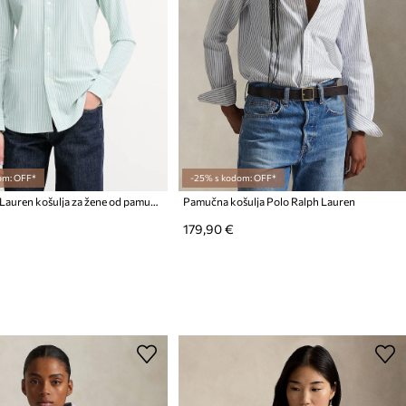
om: OFF*
-25% s kodom: OFF*
Polo Ralph Lauren košulja za žene od pamuka
Pamučna košulja Polo Ralph Lauren
179,90 €