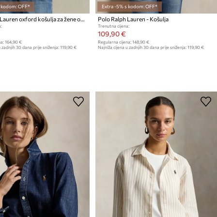
s kodom: OFF*
Extra -5% s kodom: OFF*
Polo Ralph Lauren oxford košulja za žene od pamuka
Polo Ralph Lauren - Košulja
:
Trenutna cijena:
109,90 €
a:
164,90 €
Regularna cijena:
148,90 €
 zadnjih 30 dana prije sniženja:
119,90 €
Najniža cijena u zadnjih 30 dana prije sniženja:
119,90 €