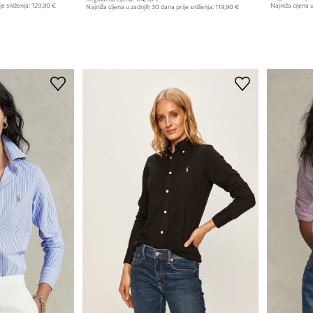
je sniženja:
129,90 €
Najniža cijena u
Najniža cijena u zadnjih 30 dana prije sniženja:
119,90 €