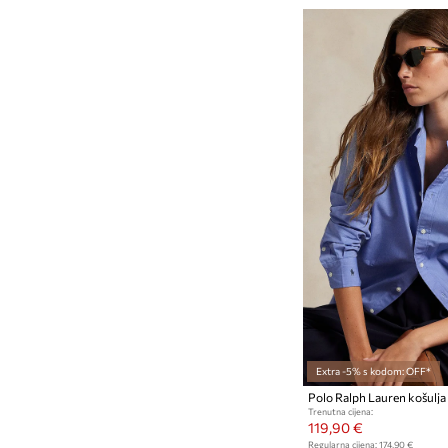
Extra -5% s kodom: OFF*
Trenutna cijena:
119,90 €
Regularna cijena:
174,90 €