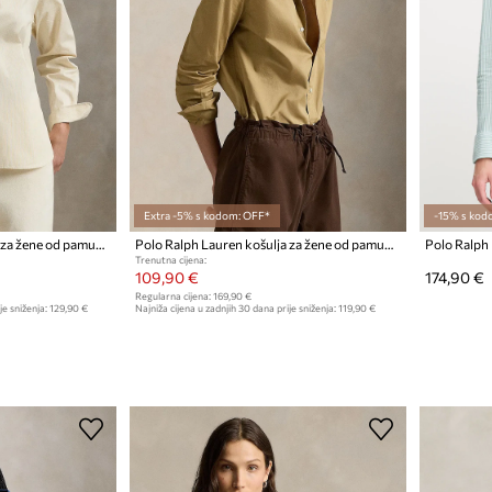
Extra -5% s kodom: OFF*
-15% s kod
Polo Ralph Lauren košulja za žene od pamuka
Polo Ralph Lauren košulja za žene od pamuka
Trenutna cijena:
109,90 €
174,90 €
Regularna cijena:
169,90 €
je sniženja:
129,90 €
Najniža cijena u zadnjih 30 dana prije sniženja:
119,90 €