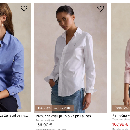
Extra -5% 
Extra -5% s kodom: OFF*
Polo Ralph Lauren košulja za žene od pamuka s elastanom
Pamučna ko
Pamučna košulja Polo Ralph Lauren
Trenutna cijena
Trenutna cijena:
107,99 €
156,90 €
Regularna cijen
Regularna cijena:
174,90 €