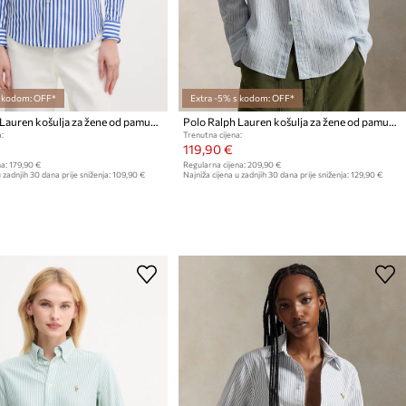
s kodom: OFF*
Extra -5% s kodom: OFF*
Polo Ralph Lauren košulja za žene od pamuka
Polo Ralph Lauren košulja za žene od pamuka
:
Trenutna cijena:
119,90 €
a:
179,90 €
Regularna cijena:
209,90 €
 zadnjih 30 dana prije sniženja:
109,90 €
Najniža cijena u zadnjih 30 dana prije sniženja:
129,90 €