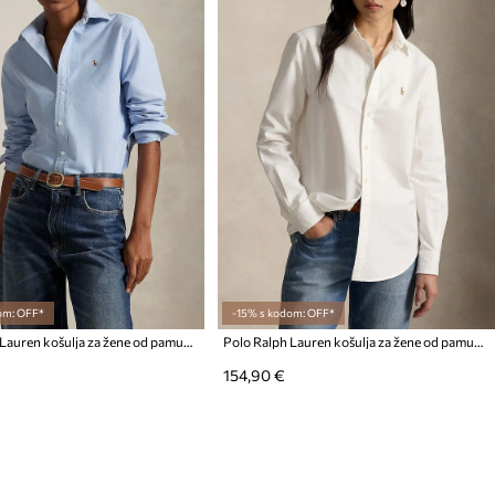
om: OFF*
-15% s kodom: OFF*
Polo Ralph Lauren košulja za žene od pamuka
Polo Ralph Lauren košulja za žene od pamuka
154,90 €