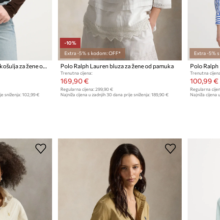
-10%
Extra -5% s kodom: OFF*
Extra -5% 
Polo Ralph Lauren oxford košulja za žene od pamuka
Polo Ralph Lauren bluza za žene od pamuka
Trenutna cijena:
Trenutna cijena
169,90 €
100,99 €
Regularna cijena:
299,90 €
Regularna cijen
je sniženja:
102,99 €
Najniža cijena u zadnjih 30 dana prije sniženja:
189,90 €
Najniža cijena u