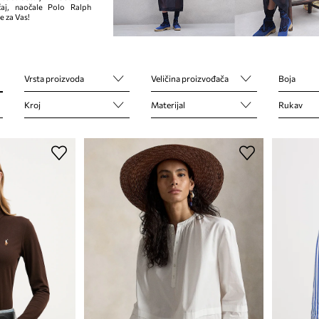
ičaj, naočale Polo Ralph
e za Vas!
Vrsta proizvoda
Veličina proizvođača
Boja
Kroj
Materijal
Rukav