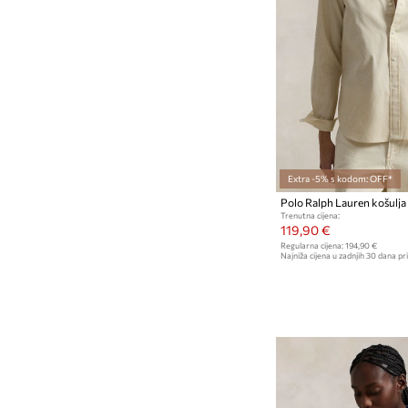
Suknje
Traperice i tregerice
Trenirke
Extra -5% s kodom: OFF*
Trenutna cijena:
119,90 €
Regularna cijena:
194,90 €
Najniža cijena u zadnjih 30 dana pri