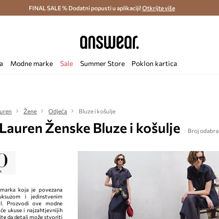
ostava i povrat (od 70€) >
FINAL SALE % Dodatni popusti u aplikaciji!
Dostava u roku 48 sati >
Otkrijte više
Štedite s 
a
Modne marke
Sale
Summer Store
Poklon kartica
auren
Žene
Odjeća
Bluze i košulje
Lauren Ženske Bluze i košulje
Broj odabra
 marka koja je povezana
uksuzom i jedinstvenim
il. Prozvodi ove modne
će ukuse i najzahtjevnijih
te da detalj može stvoriti