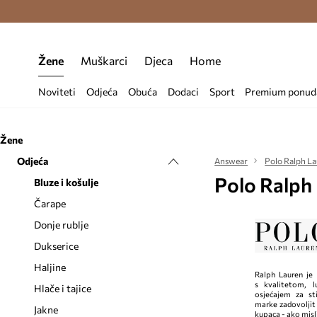
Premium Fashion Benefits >
Besplatna d
Žene
Muškarci
Djeca
Home
Noviteti
Odjeća
Obuća
Dodaci
Sport
Premium ponud
Žene
Odjeća
Answear
Polo Ralph L
Polo Ralph 
Bluze i košulje
Čarape
Donje rublje
Dukserice
Haljine
Ralph Lauren je
s kvalitetom, l
Hlače i tajice
osjećajem za st
marke zadovoljit 
Jakne
kupaca - ako misli