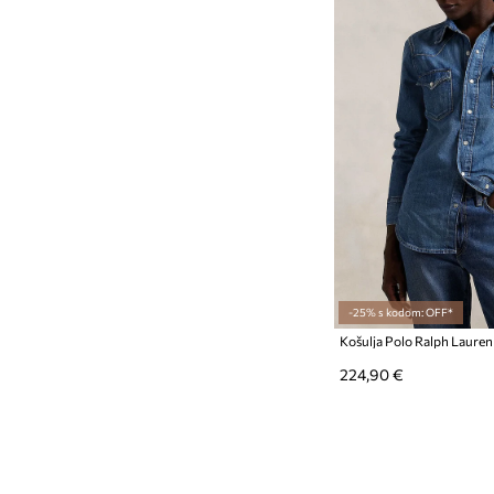
-25% s kodom: OFF*
Košulja Polo Ralph Lauren
224,90 €