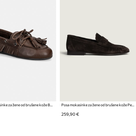
Posa mokasinke za žene od brušene kože Boat Loafer Native Tassel
Posa mokasinke za žene od brušene kože Penny Loafer
259,90 €