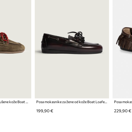
Posa papuče za žene od brušene kože Boat Loafer Mule
Posa mokasnike za žene od kože Boat Loafer
199,90 €
229,90 €