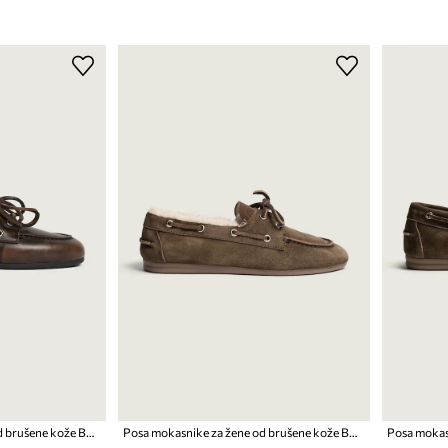
Posa mokasinke za žene od brušene kože Boat Loafer
Posa mokasnike za žene od brušene kože Boat Loafer