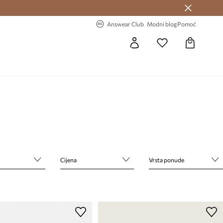
Answear Club >
-20% na prvu narudžbu >
Answear Club
Modni blog
Pomoć
Cijena
Vrsta ponude