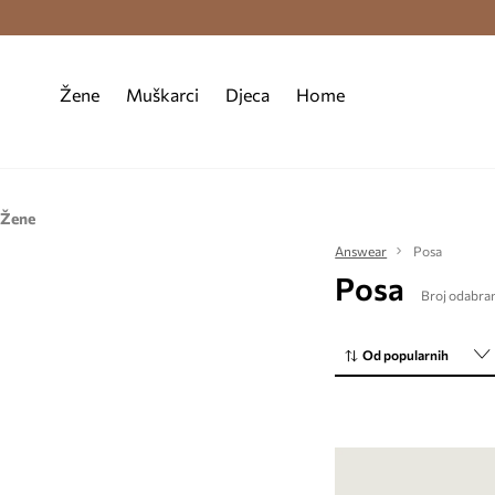
Premium Fashion Benefits >
Besplatna d
Žene
Muškarci
Djeca
Home
Žene
Obuća
Answear
Posa
Posa
Papuče
Broj odabran
Poluvisoke cipele i mokasinke
Od popularnih