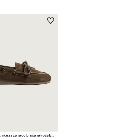
Posa mokasnike za žene od brušene kože Boat Loafer