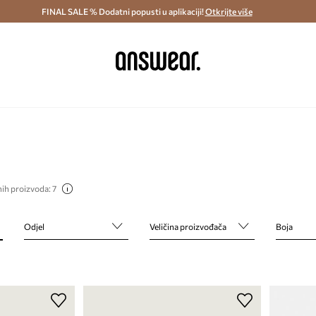
ostava i povrat (od 70€) >
FINAL SALE % Dodatni popusti u aplikaciji!
Dostava u roku 48 sati >
Otkrijte više
Štedite s 
ih proizvoda: 7
Odjel
Veličina proizvođača
Boja