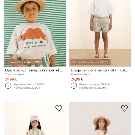
Extra -5% s kodom: OFF*
Extra -5% s kodom: OFF*
Dječja pamučna majica kratkih rukava Tinycottons TINY&TINY GRAPHIC TEE
Dječja pamučna majica kratkih rukava Tinycottons TINY & TINY KNITTED TEE
Trenutna cijena:
Trenutna cijena:
21,99 €
26,99 €
Regularna cijena:
29,90 €
Regularna cijena:
39,90 €
Najniža cijena:
22,99 €
Najniža cijena:
28,99 €