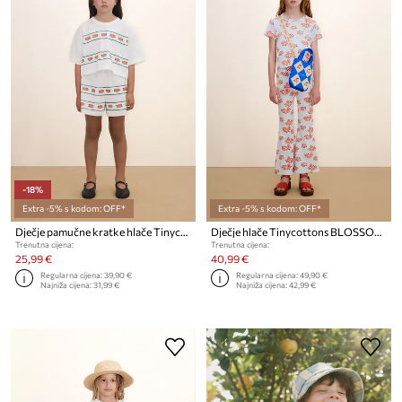
-18%
Extra -5% s kodom: OFF*
Extra -5% s kodom: OFF*
Dječje pamučne kratke hlače Tinycottons ROSES SHORTS
Dječje hlače Tinycottons BLOSSOMS RIB PANT
Trenutna cijena:
Trenutna cijena:
25,99 €
40,99 €
Regularna cijena:
39,90 €
Regularna cijena:
49,90 €
Najniža cijena:
31,99 €
Najniža cijena:
42,99 €