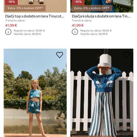
-10%
-10%
Extra -5% s kodom: OFF*
Extra -5% s kodom: OFF*
Dječji top s dodatkom lana Tinycottons SWANS BOWS LINEN TOP
Dječja košulja s dodatkom lana Tinycottons STRIPES CROPPED SHIRT
Trenutna cijena:
Trenutna cijena:
41,99 €
41,99 €
Regularna cijena:
59,90 €
Regularna cijena:
59,90 €
Najniža cijena:
46,99 €
Najniža cijena:
46,99 €