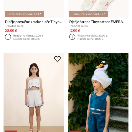
Extra -5% s kodom: OFF*
Extra -5% s kodom: OFF*
Dječje pamučne kratke hlače Tinycottons RED ROSES GRAPHIC SHORTS
Dječje čarape Tinycottons EMERALD STRIPES & FROG MEDIUM SOCKS 2-pack
Trenutna cijena:
Trenutna cijena:
28,99 €
17,99 €
Regularna cijena:
39,90 €
Regularna cijena:
29,90 €
Najniža cijena:
30,99 €
Najniža cijena:
18,99 €