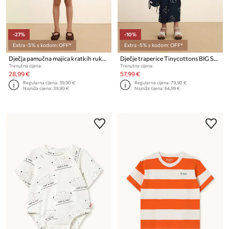
-27%
-10%
Extra -5% s kodom: OFF*
Extra -5% s kodom: OFF*
Dječja pamučna majica kratkih rukava Tinycottons RED DOG GRAPHIC TOP
Dječje traperice Tinycottons BIG SWANS DENIM PANT
Trenutna cijena:
Trenutna cijena:
28,99 €
57,99 €
Regularna cijena:
39,90 €
Regularna cijena:
79,90 €
Najniža cijena:
39,90 €
Najniža cijena:
64,99 €