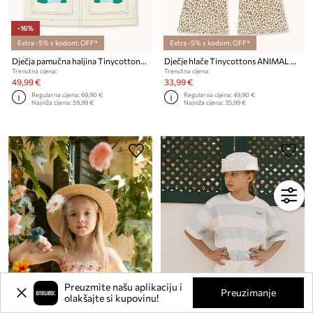
-16%
Extra -5% s kodom: OFF*
Extra -5% s kodom: OFF*
Dječja pamučna haljina Tinycottons BLUE FLOWER PRINT DRESS
Dječje hlače Tinycottons ANIMAL PRINT RIB PANT
Trenutna cijena:
Trenutna cijena:
49,99 €
33,99 €
Regularna cijena:
69,90 €
Regularna cijena:
49,90 €
Najniža cijena:
59,99 €
Najniža cijena:
35,99 €
Preuzmite našu aplikaciju i
Preuzimanje
olakšajte si kupovinu!