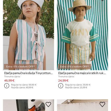
Extra -5% s kodom: OFF*
Extra -5% s kodom: OFF*
Dječja pamučna košulja Tinycottons RETRO STRIPES BOWS VEST
Dječja pamučna majica kratkih rukava Tinycottons STRIPES LOGO TEE
Trenutna cijena:
Trenutna cijena:
46,99 €
24,99 €
Regularna cijena:
69,90 €
Regularna cijena:
39,90 €
Najniža cijena:
49,99 €
Najniža cijena:
25,99 €