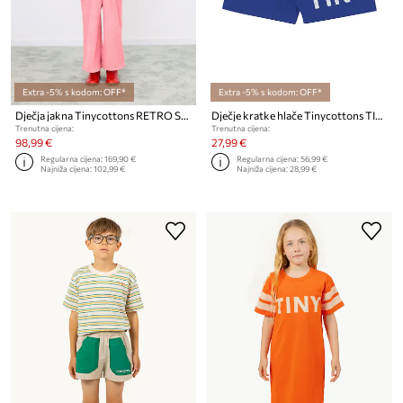
Extra -5% s kodom: OFF*
Extra -5% s kodom: OFF*
Dječja jakna Tinycottons RETRO STRIPES SHORT PADDED JACKET
Dječje kratke hlače Tinycottons TINY SHORT
Trenutna cijena:
Trenutna cijena:
98,99 €
27,99 €
Regularna cijena:
169,90 €
Regularna cijena:
56,99 €
Najniža cijena:
102,99 €
Najniža cijena:
28,99 €