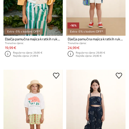
-16%
Extra -5% s kodom: OFF*
Extra -5% s kodom: OFF*
Dječja pamučna majica kratkih rukava Tinycottons TINY HAT GRAPHIC TEE
Dječja pamučna majica kratkih rukava Tinycottons FROG & FROG GRAPHIC TEE
Trenutna cijena:
Trenutna cijena:
19,99 €
24,99 €
Regularna cijena:
29,90 €
Regularna cijena:
29,90 €
Najniža cijena:
21,99 €
Najniža cijena:
29,90 €