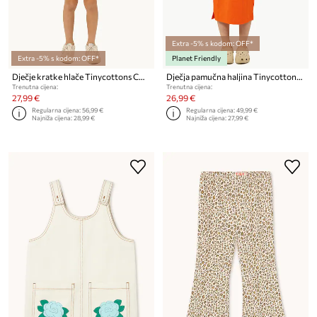
Extra -5% s kodom: OFF*
Extra -5% s kodom: OFF*
Planet Friendly
Dječje kratke hlače Tinycottons COLOR BLOCK SHORT
Dječja pamučna haljina Tinycottons STRIPES DRESS
Trenutna cijena:
Trenutna cijena:
27,99 €
26,99 €
Regularna cijena:
56,99 €
Regularna cijena:
49,99 €
Najniža cijena:
28,99 €
Najniža cijena:
27,99 €