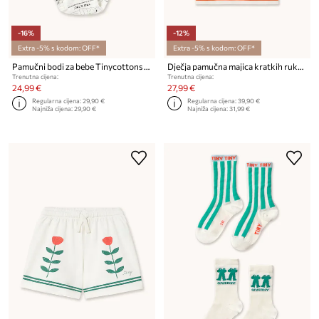
-16%
-12%
Extra -5% s kodom: OFF*
Extra -5% s kodom: OFF*
Pamučni bodi za bebe Tinycottons TINY & TINY KNITTED BODY
Dječja pamučna majica kratkih rukava Tinycottons STRIPES KNIT TEE
Trenutna cijena:
Trenutna cijena:
24,99 €
27,99 €
Regularna cijena:
29,90 €
Regularna cijena:
39,90 €
Najniža cijena:
29,90 €
Najniža cijena:
31,99 €