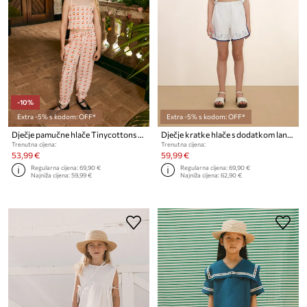
-10%
Extra -5% s kodom: OFF*
Extra -5% s kodom: OFF*
Dječje pamučne hlače Tinycottons CHERRIES PANT
Dječje kratke hlače s dodatkom lana Tinycottons SWANS LINEN SHORTS
Trenutna cijena:
Trenutna cijena:
53,99 €
59,99 €
Regularna cijena:
69,90 €
Regularna cijena:
69,90 €
Najniža cijena:
59,99 €
Najniža cijena:
62,90 €