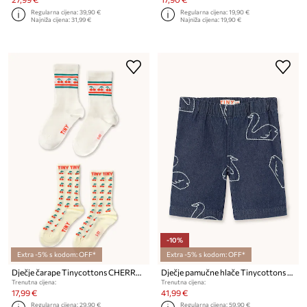
Regularna cijena:
39,90 €
Regularna cijena:
19,90 €
Najniža cijena:
31,99 €
Najniža cijena:
19,90 €
-10%
Extra -5% s kodom: OFF*
Extra -5% s kodom: OFF*
Dječje čarape Tinycottons CHERRY MEDIUM SOCKS 2-pack
Dječje pamučne hlače Tinycottons BIG SWANS BABY PANT
Trenutna cijena:
Trenutna cijena:
17,99 €
41,99 €
Regularna cijena:
29,90 €
Regularna cijena:
59,90 €