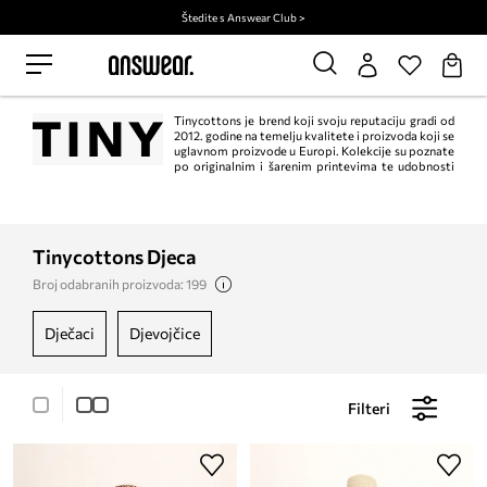
Štedite s Answear Club >
Tinycottons je brend koji svoju reputaciju gradi od
2012. godine na temelju kvalitete i proizvoda koji se
uglavnom proizvode u Europi. Kolekcije su poznate
po originalnim i šarenim printevima te udobnosti
potrebnoj djeci.
Tinycottons Djeca
Broj odabranih proizvoda: 199
dječaci
djevojčice
Filteri