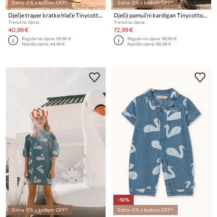
Extra -5% s kodom: OFF*
Extra -5% s kodom: OFF*
Dječje traper kratke hlače Tinycottons BIG SWANS SHORTS
Dječji pamučni kardigan Tinycottons SWANS DIAMONDS CARDIGAN
Trenutna cijena:
Trenutna cijena:
40,99 €
72,99 €
Regularna cijena:
59,90 €
Regularna cijena:
99,90 €
Najniža cijena:
44,99 €
Najniža cijena:
80,99 €
-10%
Extra -5% s kodom: OFF*
Extra -5% s kodom: OFF*