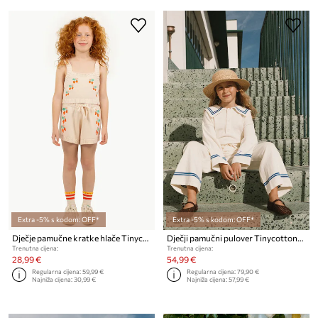
Extra -5% s kodom: OFF*
Extra -5% s kodom: OFF*
Dječje pamučne kratke hlače Tinycottons STRAWBERRIES SHORTS
Dječji pamučni pulover Tinycottons SAILOR TINY CARDIGAN
Trenutna cijena:
Trenutna cijena:
28,99 €
54,99 €
Regularna cijena:
59,99 €
Regularna cijena:
79,90 €
Najniža cijena:
30,99 €
Najniža cijena:
57,99 €