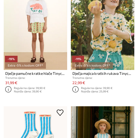
-19%
-11%
Extra -5% s kodom: OFF*
Extra -5% s kodom: OFF*
Dječje pamučne kratke hlače Tinycottons ROSE PATTERN SHORTS
Dječja majica kratkih rukava Tinycottons ORANGES RIB TEE
Trenutna cijena:
Trenutna cijena:
31,99 €
22,99 €
Regularna cijena:
39,90 €
Regularna cijena:
39,90 €
Najniža cijena:
39,90 €
Najniža cijena:
25,99 €