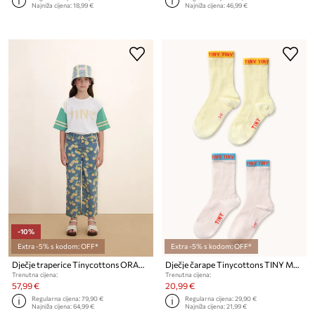
Najniža cijena:
18,99 €
Najniža cijena:
46,99 €
-10%
Extra -5% s kodom: OFF*
Extra -5% s kodom: OFF*
Dječje traperice Tinycottons ORANGES DENIM JEANS
Dječje čarape Tinycottons TINY MEDIUM SOCKS 2-pack
Trenutna cijena:
Trenutna cijena:
57,99 €
20,99 €
Regularna cijena:
79,90 €
Regularna cijena:
29,90 €
Najniža cijena:
64,99 €
Najniža cijena:
21,99 €