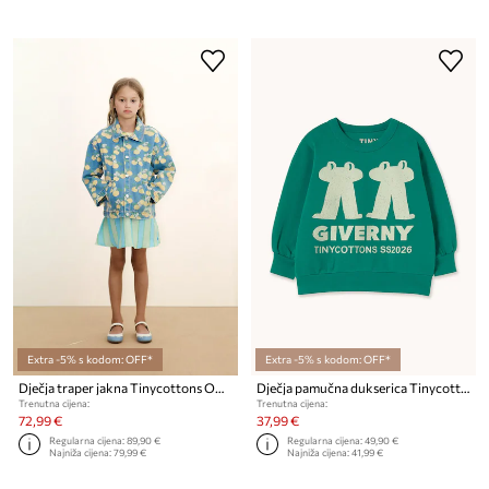
Extra -5% s kodom: OFF*
Extra -5% s kodom: OFF*
Dječja traper jakna Tinycottons ORANGES JACKET
Dječja pamučna dukserica Tinycottons FROG & FROG GRAPHIC SWEATSHIRT
Trenutna cijena:
Trenutna cijena:
72,99 €
37,99 €
Regularna cijena:
89,90 €
Regularna cijena:
49,90 €
Najniža cijena:
79,99 €
Najniža cijena:
41,99 €