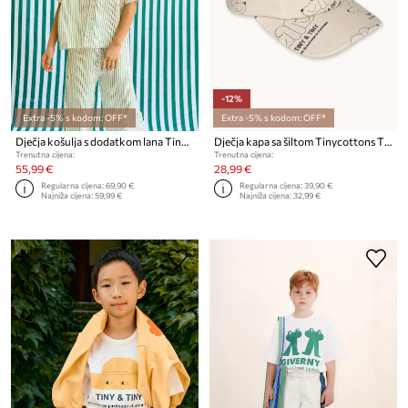
-12%
Extra -5% s kodom: OFF*
Extra -5% s kodom: OFF*
Dječja košulja s dodatkom lana Tinycottons EMERALD STRIPES SHIRT
Dječja kapa sa šiltom Tinycottons TINY & TINY CAP
Trenutna cijena:
Trenutna cijena:
55,99 €
28,99 €
Regularna cijena:
69,90 €
Regularna cijena:
39,90 €
Najniža cijena:
59,99 €
Najniža cijena:
32,99 €