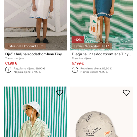
-10%
Extra -5% s kodom: OFF*
Extra -5% s kodom: OFF*
Dječja haljina s dodatkom lana Tinycottons SWANS BOWS DRESS
Dječja haljina s dodatkom lana Tinycottons STRIPES TINY DRESS
Trenutna cijena:
Trenutna cijena:
61,99 €
67,99 €
Regularna cijena:
89,90 €
Regularna cijena:
89,90 €
Najniža cijena:
67,99 €
Najniža cijena:
75,99 €