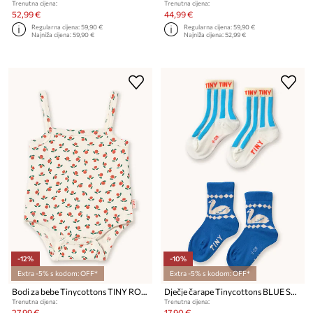
Trenutna cijena:
Trenutna cijena:
52,99 €
44,99 €
Regularna cijena:
59,90 €
Regularna cijena:
59,90 €
Najniža cijena:
59,90 €
Najniža cijena:
52,99 €
-12%
-10%
Extra -5% s kodom: OFF*
Extra -5% s kodom: OFF*
Bodi za bebe Tinycottons TINY ROSES RIB SLEEVELESS BODY
Dječje čarape Tinycottons BLUE STRIPES & SWAN MEDIUM SOCKS 2-pack
Trenutna cijena:
Trenutna cijena:
27,99 €
17,90 €