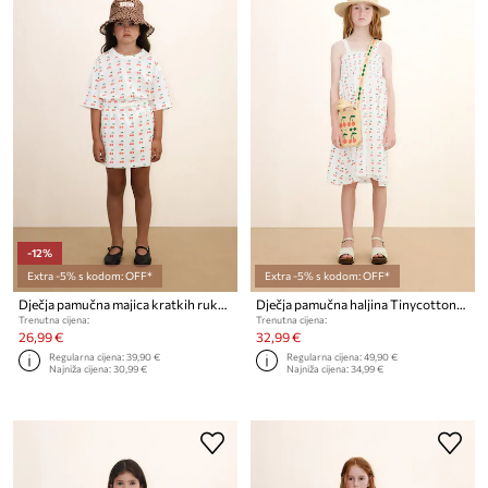
-12%
Extra -5% s kodom: OFF*
Extra -5% s kodom: OFF*
Dječja pamučna majica kratkih rukava Tinycottons CHERRIES KNITTED TEE
Dječja pamučna haljina Tinycottons CHERRIES STRAP DRESS
Trenutna cijena:
Trenutna cijena:
26,99 €
32,99 €
Regularna cijena:
39,90 €
Regularna cijena:
49,90 €
Najniža cijena:
30,99 €
Najniža cijena:
34,99 €