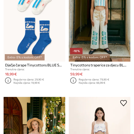
-10%
Extra -5% s kodom: OFF*
Extra -5% s kodom: OFF*
Dječje čarape Tinycottons BLUE STRIPES & SWAN MEDIUM SOCKS 2-pack
Tinycottons traperice za djecu BLUE FLOWER PRINT
Trenutna cijena:
Trenutna cijena:
18,99 €
59,99 €
Regularna cijena:
29,90 €
Regularna cijena:
79,90 €
Najniža cijena:
19,99 €
Najniža cijena:
66,99 €