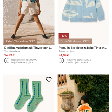
-10%
Extra -5% s kodom: OFF*
Extra -5% s kodom: OFF*
Dječji pamučni prsluk Tinycottons FLOWERS KNITTED VEST
Pamučni kardigan za bebe Tinycottons BIG SWANS BABY CARDIGAN
Trenutna cijena:
Trenutna cijena:
54,99 €
44,99 €
Regularna cijena:
79,90 €
Regularna cijena:
59,90 €
Najniža cijena:
57,99 €
Najniža cijena:
49,99 €