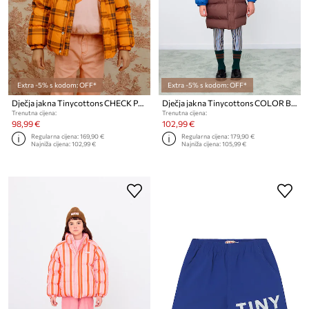
Extra -5% s kodom: OFF*
Extra -5% s kodom: OFF*
Dječja jakna Tinycottons CHECK PADDED JACKET
Dječja jakna Tinycottons COLOR BLOCK PADDED JACKET
Trenutna cijena:
Trenutna cijena:
98,99 €
102,99 €
Regularna cijena:
169,90 €
Regularna cijena:
179,90 €
Najniža cijena:
102,99 €
Najniža cijena:
105,99 €