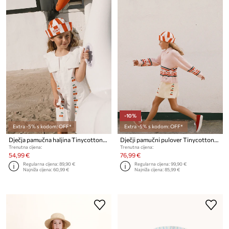
-10%
Extra -5% s kodom: OFF*
Extra -5% s kodom: OFF*
Dječja pamučna haljina Tinycottons MINI CHERRIES TWILL DRESS
Dječji pamučni pulover Tinycottons CHERRIES SWEATER
Trenutna cijena:
Trenutna cijena:
54,99 €
76,99 €
Regularna cijena:
89,90 €
Regularna cijena:
99,90 €
Najniža cijena:
60,99 €
Najniža cijena:
85,99 €