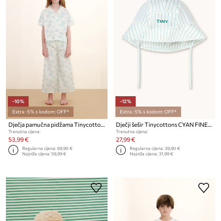
-10%
-12%
Extra -5% s kodom: OFF*
Extra -5% s kodom: OFF*
Dječja pamučna pidžama Tinycottons BLOSSOMS SET
Dječji šešir Tinycottons CYAN FINE STRIPES BUCKET HAT
Trenutna cijena:
Trenutna cijena:
53,99 €
27,99 €
Regularna cijena:
69,90 €
Regularna cijena:
39,90 €
Najniža cijena:
59,99 €
Najniža cijena:
31,99 €