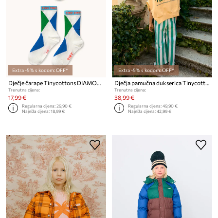
Extra -5% s kodom: OFF*
Extra -5% s kodom: OFF*
Dječje čarape Tinycottons DIAMOND MEDIUM SOCKS 2-pack
Dječja pamučna dukserica Tinycottons RED DOG GRAPHIC SWEATSHIRT
Trenutna cijena:
Trenutna cijena:
17,99 €
38,99 €
Regularna cijena:
29,90 €
Regularna cijena:
49,90 €
Najniža cijena:
18,99 €
Najniža cijena:
42,99 €