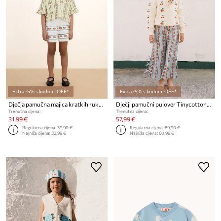
Extra -5% s kodom: OFF*
Extra -5% s kodom: OFF*
Dječja pamučna majica kratkih rukava Tinycottons ROSE PATTERN CROP TEE
Dječji pamučni pulover Tinycottons MINI CHERRIES SWEATER
Trenutna cijena:
Trenutna cijena:
31,99 €
57,99 €
Regularna cijena:
39,90 €
Regularna cijena:
89,90 €
Najniža cijena:
32,99 €
Najniža cijena:
60,99 €