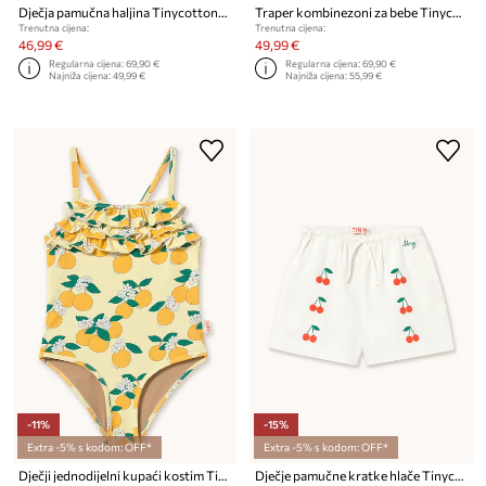
Dječja pamučna haljina Tinycottons BIG SWANS DRESS
Traper kombinezoni za bebe Tinycottons BIG SWANS BABY ONE-PIECE
Trenutna cijena:
Trenutna cijena:
46,99 €
49,99 €
Regularna cijena:
69,90 €
Regularna cijena:
69,90 €
Najniža cijena:
49,99 €
Najniža cijena:
55,99 €
-11%
-15%
Extra -5% s kodom: OFF*
Extra -5% s kodom: OFF*
Dječji jednodijelni kupaći kostim Tinycottons ORANGES SWIMSUIT
Dječje pamučne kratke hlače Tinycottons MINI CHERRIES TWILL SHORTS