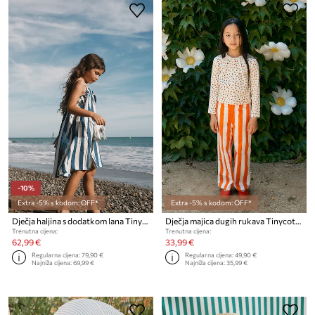
-10%
Extra -5% s kodom: OFF*
Extra -5% s kodom: OFF*
Dječja haljina s dodatkom lana Tinycottons LIGHT NAVY STRIPES DRESS
Dječja majica dugih rukava Tinycottons TINY ROSES RIB KIDS JACKET
Trenutna cijena:
Trenutna cijena:
62,99 €
33,99 €
Regularna cijena:
79,90 €
Regularna cijena:
49,90 €
Najniža cijena:
69,99 €
Najniža cijena:
35,99 €