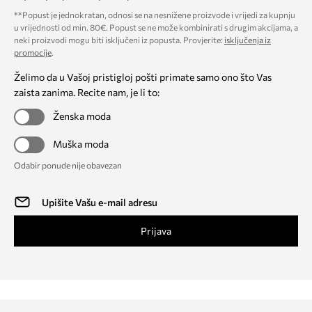
**Popust je jednokratan, odnosi se na nesnižene proizvode i vrijedi za kupnju
u vrijednosti od min. 80€. Popust se ne može kombinirati s drugim akcijama, a
neki proizvodi mogu biti isključeni iz popusta. Provjerite:
isključenja iz
promocije
.
Želimo da u Vašoj pristigloj pošti primate samo ono što Vas
zaista zanima. Recite nam, je li to:
Ženska moda
Muška moda
Odabir ponude nije obavezan
Prijava