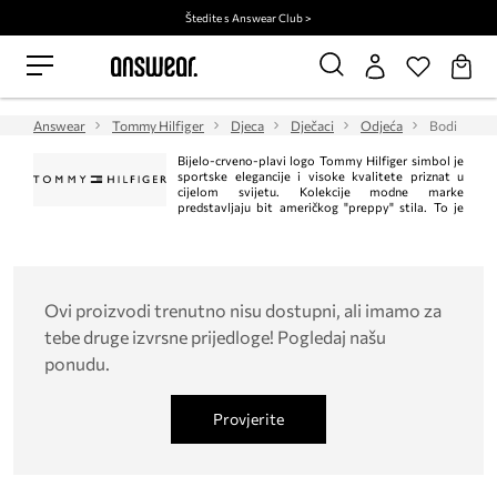
Štedite s Answear Club >
Answear
Tommy Hilfiger
Djeca
Dječaci
Odjeća
Bodi
Bijelo-crveno-plavi logo Tommy Hilfiger simbol je
sportske elegancije i visoke kvalitete priznat u
cijelom svijetu. Kolekcije modne marke
predstavljaju bit američkog "preppy" stila. To je
klasik u trenutnom, modernom izdanju. Istodobno, Tommy Hilfiger jedan je od
vodećih lifestyle modnih marki s ​​više od 1.000 trgovina u 90 zemalja.
Ovi proizvodi trenutno nisu dostupni, ali imamo za
tebe druge izvrsne prijedloge! Pogledaj našu
ponudu.
Provjerite