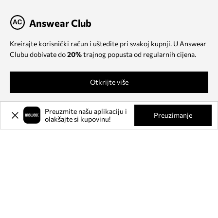
Answear Club
Kreirajte korisnički račun i uštedite pri svakoj kupnji. U Answear
Clubu dobivate do
20%
trajnog popusta od regularnih cijena.
Otkrijte više
Preuzmite našu aplikaciju i
Preuzimanje
olakšajte si kupovinu!
O NAMA
INFORMACIJE