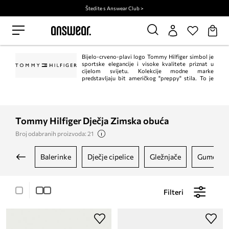
Štedite s Answear Club >
Bijelo-crveno-plavi logo Tommy Hilfiger simbol je
sportske elegancije i visoke kvalitete priznat u
cijelom svijetu. Kolekcije modne marke
predstavljaju bit američkog "preppy" stila. To je
klasik u trenutnom, modernom izdanju. Istodobno, Tommy Hilfiger jedan je od
vodećih lifestyle modnih marki s ​​više od 1.000 trgovina u 90 zemalja.
Tommy Hilfiger Dječja Zimska obuća
Broj odabranih proizvoda: 21
balerinke
dječje cipelice
gležnjače
gumene 
Filteri