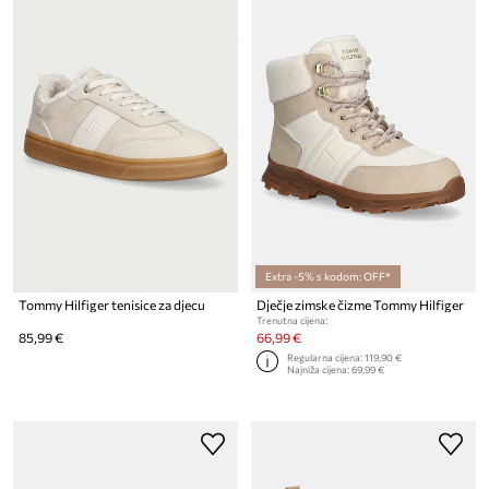
Extra -5% s kodom: OFF*
Tommy Hilfiger tenisice za djecu
Dječje zimske čizme Tommy Hilfiger
Trenutna cijena:
85,99 €
66,99 €
Regularna cijena:
119,90 €
Najniža cijena:
69,99 €