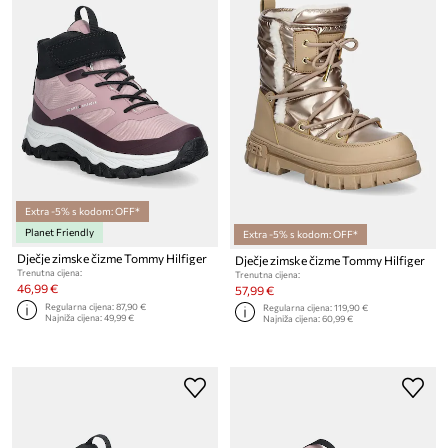
Extra -5% s kodom: OFF*
Planet Friendly
Extra -5% s kodom: OFF*
Dječje zimske čizme Tommy Hilfiger
Dječje zimske čizme Tommy Hilfiger
Trenutna cijena:
Trenutna cijena:
46,99 €
57,99 €
Regularna cijena:
87,90 €
Regularna cijena:
119,90 €
Najniža cijena:
49,99 €
Najniža cijena:
60,99 €