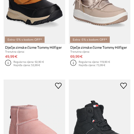
Extra -5% s kodom: OFF*
Extra -5% s kodom: OFF*
Dječje zimske čizme Tommy Hilfiger
Dječje zimske čizme Tommy Hilfiger
Trenutna cijena:
Trenutna cijena:
49,99 €
69,99 €
Regularna cijena:
92,90 €
Regularna cijena:
119,90 €
Najniža cijena:
53,99 €
Najniža cijena:
73,99 €