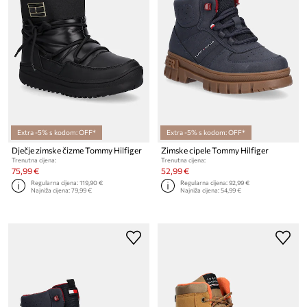
Extra -5% s kodom: OFF*
Extra -5% s kodom: OFF*
Dječje zimske čizme Tommy Hilfiger
Zimske cipele Tommy Hilfiger
Trenutna cijena:
Trenutna cijena:
75,99 €
52,99 €
Regularna cijena:
119,90 €
Regularna cijena:
92,99 €
Najniža cijena:
79,99 €
Najniža cijena:
54,99 €