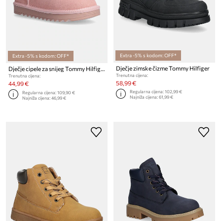
Extra -5% s kodom: OFF*
Extra -5% s kodom: OFF*
Dječje zimske čizme Tommy Hilfiger
Dječje cipele za snijeg Tommy Hilfiger
Trenutna cijena:
Trenutna cijena:
58,99 €
44,99 €
Regularna cijena:
102,99 €
Regularna cijena:
109,90 €
Najniža cijena:
61,99 €
Najniža cijena:
46,99 €