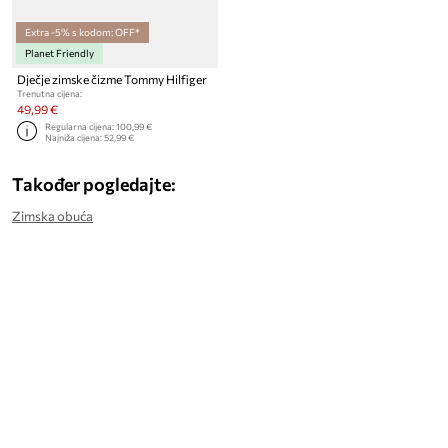
Extra -5% s kodom: OFF*
Planet Friendly
Dječje zimske čizme Tommy Hilfiger
Trenutna cijena:
49,99 €
Regularna cijena:
100,99 €
Najniža cijena:
52,99 €
Također pogledajte:
Zimska obuća