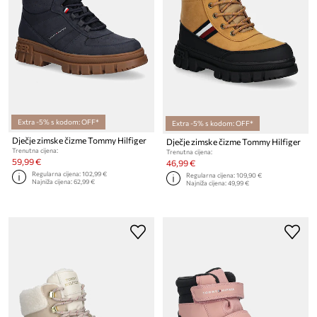
Extra -5% s kodom: OFF*
Extra -5% s kodom: OFF*
Dječje zimske čizme Tommy Hilfiger
Dječje zimske čizme Tommy Hilfiger
Trenutna cijena:
Trenutna cijena:
59,99 €
46,99 €
Regularna cijena:
102,99 €
Regularna cijena:
109,90 €
Najniža cijena:
62,99 €
Najniža cijena:
49,99 €