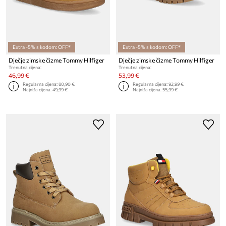
Extra -5% s kodom: OFF*
Extra -5% s kodom: OFF*
Dječje zimske čizme Tommy Hilfiger
Dječje zimske čizme Tommy Hilfiger
Trenutna cijena:
Trenutna cijena:
46,99 €
53,99 €
Regularna cijena:
80,90 €
Regularna cijena:
92,99 €
Najniža cijena:
49,99 €
Najniža cijena:
55,99 €