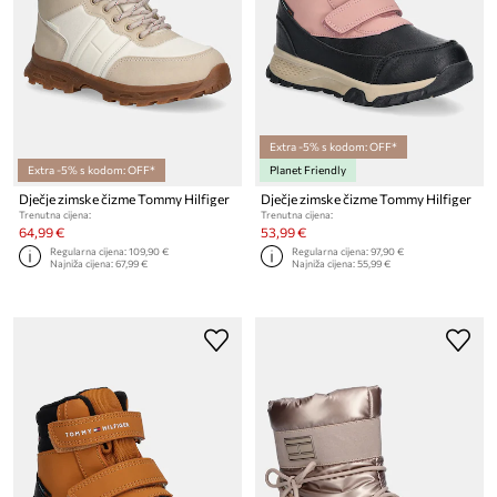
Extra -5% s kodom: OFF*
Extra -5% s kodom: OFF*
Planet Friendly
Dječje zimske čizme Tommy Hilfiger
Dječje zimske čizme Tommy Hilfiger
Trenutna cijena:
Trenutna cijena:
64,99 €
53,99 €
Regularna cijena:
109,90 €
Regularna cijena:
97,90 €
Najniža cijena:
67,99 €
Najniža cijena:
55,99 €