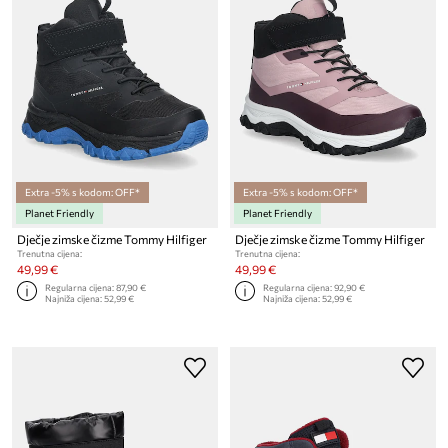
Extra -5% s kodom: OFF*
Extra -5% s kodom: OFF*
Planet Friendly
Planet Friendly
Dječje zimske čizme Tommy Hilfiger
Dječje zimske čizme Tommy Hilfiger
Trenutna cijena:
Trenutna cijena:
49,99 €
49,99 €
Regularna cijena:
87,90 €
Regularna cijena:
92,90 €
Najniža cijena:
52,99 €
Najniža cijena:
52,99 €