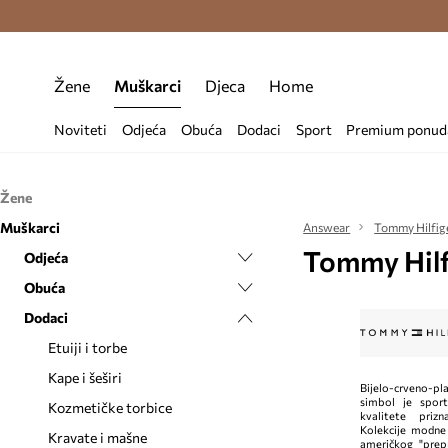
Premium Fashion Benefits >
Besplatna d
Žene
Muškarci
Djeca
Home
Noviteti
Odjeća
Obuća
Dodaci
Sport
Premium ponud
Žene
Muškarci
Odjeća
Answear
Tommy Hilfig
Tommy Hilf
Obuća
Odjeća
Bluze i košulje
Dodaci
Obuća
Čarape
Balerinke
Čarape
Dodaci
Donje rublje
Espadrile
Etuiji i torbice
Donje rublje
Čizme i gležnjače
Dukserice
Čizme
Kape i šeširi
Dukserice
Espadrile
Etuiji i torbe
Haljine
Gumene čizme
Kozmetičke torbice
Hlače
Modne tenisice
Kape i šeširi
Bijelo-crveno-p
simbol je sport
Hlače i tajice
Gležnjače
Nakit
Jakne
Natikače i sandale
Kozmetičke torbice
kvalitete priz
Kolekcije modne
Jakne
Modne tenisice
Naočale
Kaputi
Papuče
Kravate i mašne
američkog "prepp