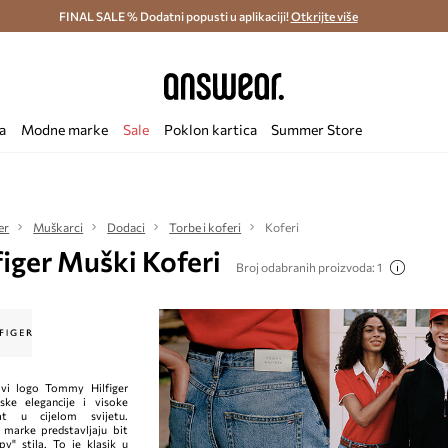
ostava i povrat (od 70€) >
FINAL SALE % Dodatni popusti u aplikaciji!
Dostava u roku 48 sati >
Otkrijte više
Štedite s 
a
Modne marke
Sale
Poklon kartica
Summer Store
er
Muškarci
Dodaci
Torbe i koferi
Koferi
iger Muški Koferi
Broj odabranih proizvoda: 1
lavi logo Tommy Hilfiger
ske elegancije i visoke
nat u cijelom svijetu.
 marke predstavljaju bit
y" stila. To je klasik u