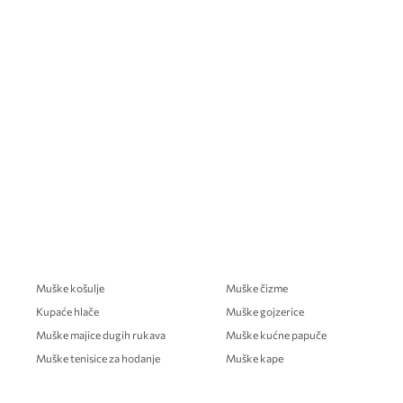
Muške košulje
Muške čizme
Kupaće hlače
Muške gojzerice
Muške majice dugih rukava
Muške kućne papuče
Muške tenisice za hodanje
Muške kape