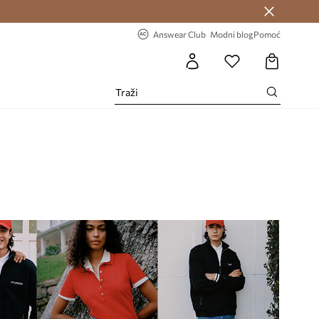
Answear Club >
-20% na prvu narudžbu >
Answear Club
Modni blog
Pomoć