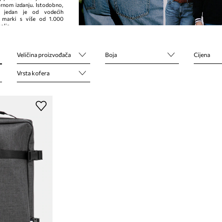
rnom izdanju. Istodobno,
r jedan je od vodećih
 marki s ​​više od 1.000
alja.
Veličina proizvođača
Boja
Cijena
Vrsta kofera