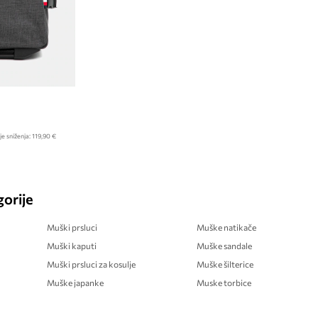
je sniženja:
119,90 €
orije
Muški prsluci
Muške natikače
Muški kaputi
Muške sandale
Muški prsluci za kosulje
Muške šilterice
Muške japanke
Muske torbice