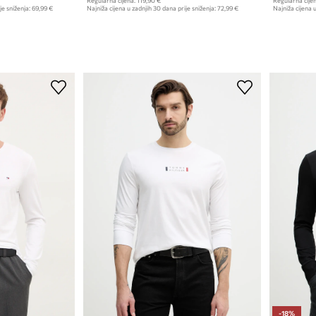
Regularna cijena:
119,90 €
Regularna cijen
je sniženja:
69,99 €
Najniža cijena u zadnjih 30 dana prije sniženja:
72,99 €
Najniža cijena u
-18%