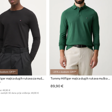
s kodom: OFF*
-25% s kodom: OFF*
Tommy Hilfiger majica dugih rukava za muškarce s pamukom
Tommy Hilfiger majica dugih rukava muška s pamukom
:
89,90 €
a:
49,90 €
 zadnjih 30 dana prije sniženja:
49,90 €