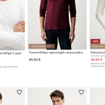
-10%
-25% s kodom: OFF*
Extra -5% 
Tommy Hilfiger majica dugih rukava muška pamučna
y Hilfiger 3-pack
Trenutna cijena
49,90 €
58,99 €
Regularna cijen
Najniža cijena u
je sniženja:
46,99 €