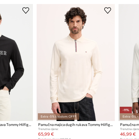
-11%
Extra -5% s kodom: OFF*
Extra -5% 
Pamučna majica dugih rukava Tommy Hilfiger
Pamučna majica dugih rukava Tommy Hilfiger
Trenutna cijena:
Trenutna cijena
65,99 €
46,99 €