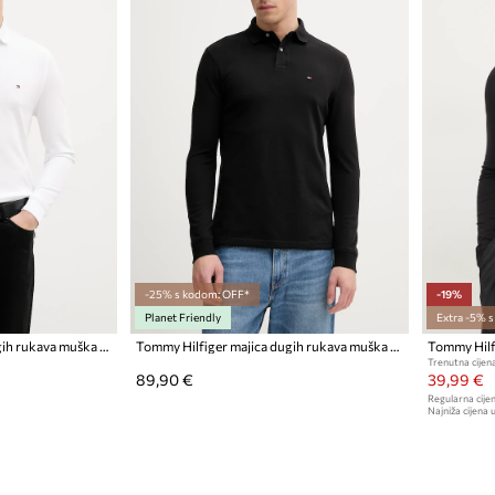
-25% s kodom: OFF*
-19%
Planet Friendly
Extra -5% 
Tommy Hilfiger majica dugih rukava muška s pamukom
Tommy Hilfiger majica dugih rukava muška s pamukom
Trenutna cijena
89,90 €
39,99 €
Regularna cijen
Najniža cijena u