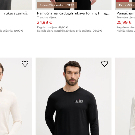
Extra -5% s kodom: OFF*
Extra -5% 
Tommy Hilfiger majica dugih rukava za muškarce s pamukom
Pamučna majica dugih rukava Tommy Hilfiger
Trenutna cijena:
Trenutna cijena
24,99 €
25,99 €
Regularna cijena:
49,90 €
Regularna cijen
je sniženja:
49,90 €
Najniža cijena u zadnjih 30 dana prije sniženja:
26,99 €
Najniža cijena u