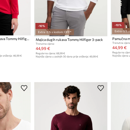
-10%
-10%
Extra -5% 
Extra -5% s kodom: OFF*
Pamučna majica dugih rukava Tommy Hilfiger
Majica dugih rukava Tommy Hilfiger 3-pack
Trenutna cijena
Trenutna cijena:
44,99 €
44,99 €
Regularna cijen
Regularna cijena:
68,99 €
je sniženja:
46,99 €
Najniža cijena u
Najniža cijena u zadnjih 30 dana prije sniženja:
49,99 €