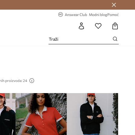
Answear Club >
-20% na prvu narudžbu >
Answear Club
Modni blog
Pomoć
nih proizvoda: 24