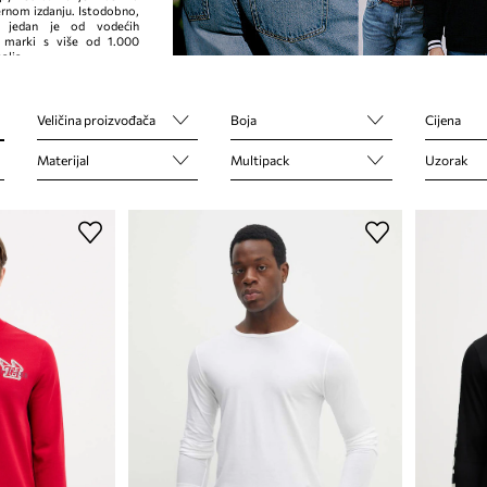
rnom izdanju. Istodobno,
r jedan je od vodećih
 marki s ​​više od 1.000
alja.
Veličina proizvođača
Boja
Cijena
Materijal
Multipack
Uzorak