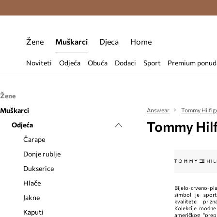
Premium Fashion Benefits >
Besplatna d
Žene
Muškarci
Djeca
Home
Noviteti
Odjeća
Obuća
Dodaci
Sport
Premium ponud
Žene
Muškarci
Odjeća
Answear
Tommy Hilfig
Tommy Hilf
Obuća
Odjeća
Bluze i košulje
Dodaci
Čarape
Balerinke
Čarape
Donje rublje
Espadrile
Etuiji i torbice
Donje rublje
Dukserice
Čizme
Kape i šeširi
Dukserice
Haljine
Gumene čizme
Kozmetičke torbice
Hlače
Bijelo-crveno-p
simbol je sport
Hlače i tajice
Gležnjače
Nakit
Jakne
kvalitete priz
Kolekcije modne
Jakne
Modne tenisice
Naočale
Kaputi
američkog "prepp