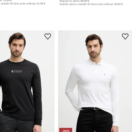
a:
78,99 €
Regularna cijena:
68,99 €
 zadnjih 30 dana prije sniženja:
52,99 €
Najniža cijena u zadnjih 30 dana prije sniženja:
49,99 €
-20%