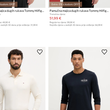
s kodom: OFF*
Extra -5% s kodom: OFF*
Pamučna majica dugih rukava Tommy Hilfiger
Pamučna majica dugih rukava Tommy Hilfiger
:
Trenutna cijena:
51,99 €
a:
49,90 €
Regularna cijena:
99,90 €
 zadnjih 30 dana prije sniženja:
31,99 €
Najniža cijena u zadnjih 30 dana prije sniženja:
64,99 €