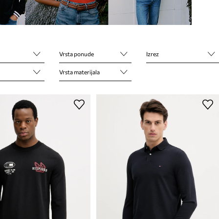
Vrsta ponude
Izrez
Vrsta materijala