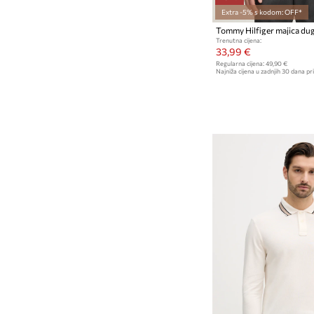
Extra -5% s kodom: OFF*
Trenutna cijena:
33,99 €
Regularna cijena:
49,90 €
Najniža cijena u zadnjih 30 dana pri