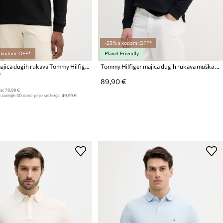
-25% s kodom: OFF*
s kodom: OFF*
Planet Friendly
Pamučna majica dugih rukava Tommy Hilfiger
Tommy Hilfiger majica dugih rukava muška s pamukom
:
89,90 €
a:
78,99 €
 zadnjih 30 dana prije sniženja:
49,99 €