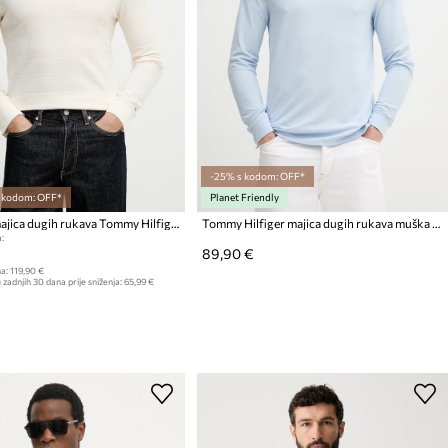
-25% s kodom: OFF*
s kodom: OFF*
Planet Friendly
Pamučna majica dugih rukava Tommy Hilfiger
Tommy Hilfiger majica dugih rukava muška s pamukom
:
89,90 €
a:
119,90 €
 zadnjih 30 dana prije sniženja:
65,99 €