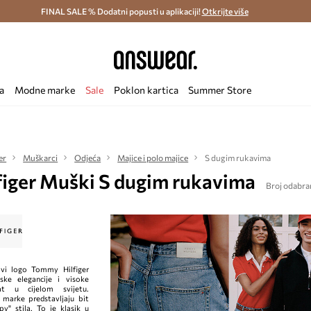
ostava i povrat (od 70€) >
FINAL SALE % Dodatni popusti u aplikaciji!
Dostava u roku 48 sati >
Otkrijte više
Štedite s 
a
Modne marke
Sale
Poklon kartica
Summer Store
er
Muškarci
Odjeća
Majice i polo majice
S dugim rukavima
iger Muški S dugim rukavima
Broj odabra
lavi logo Tommy Hilfiger
ske elegancije i visoke
nat u cijelom svijetu.
 marke predstavljaju bit
y" stila. To je klasik u