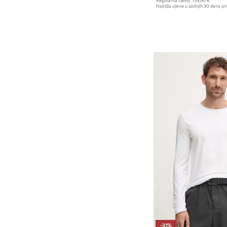
Regularna cijena:
139,90 €
Najniža cijena u zadnjih 30 dana pri
-31%