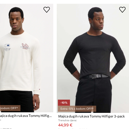
-10%
s kodom: OFF*
Extra -5% s kodom: OFF*
Pamučna majica dugih rukava Tommy Hilfiger
Majica dugih rukava Tommy Hilfiger 3-pack
:
Trenutna cijena:
44,99 €