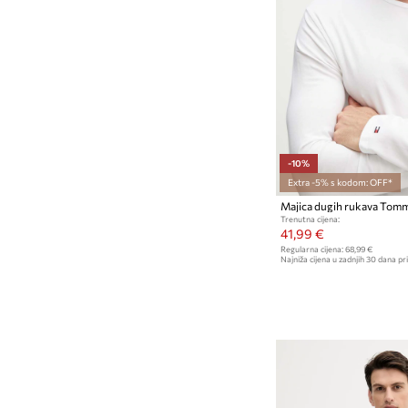
-10%
Extra -5% s kodom: OFF*
Majica dugih rukava Tomm
Trenutna cijena:
41,99 €
Regularna cijena:
68,99 €
Najniža cijena u zadnjih 30 dana pri