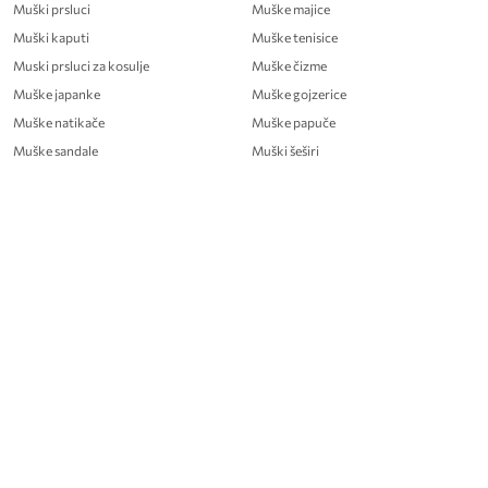
Muški prsluci
Muške majice
Muški kaputi
Muške tenisice
Muski prsluci za kosulje
Muške čizme
Muške japanke
Muške gojzerice
Muške natikače
Muške papuče
Muške sandale
Muški šeširi