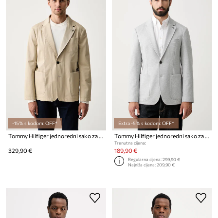
-15% s kodom: OFF*
Extra -5% s kodom: OFF*
Tommy Hilfiger jednoredni sako za muškarce od pamuka
Tommy Hilfiger jednoredni sako za muškarce s viskozom
Trenutna cijena:
329,90 €
189,90 €
Regularna cijena:
299,90 €
Najniža cijena:
209,90 €