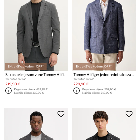
Extra -5% s kodom: OFF*
Extra -5% s kodom: OFF*
Sako s primjesom vune Tommy Hilfiger
Tommy Hilfiger jednoredni sako za muškarce s lanom
Trenutna cijena:
Trenutna cijena:
219,90 €
229,90 €
Regularna cijena:
489,90 €
Regularna cijena:
509,90 €
Najniža cijena:
239,90 €
Najniža cijena:
249,90 €