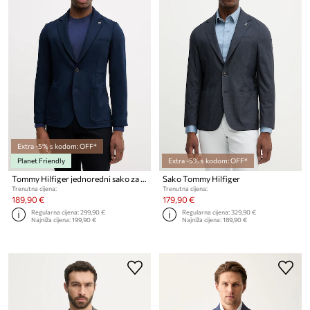
Extra -5% s kodom: OFF*
Planet Friendly
Extra -5% s kodom: OFF*
Tommy Hilfiger jednoredni sako za muškarce s viskozom
Sako Tommy Hilfiger
Trenutna cijena:
Trenutna cijena:
189,90 €
179,90 €
Regularna cijena:
299,90 €
Regularna cijena:
329,90 €
Najniža cijena:
199,90 €
Najniža cijena:
189,90 €