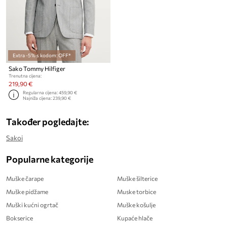
Extra -5% s kodom: OFF*
Sako Tommy Hilfiger
Trenutna cijena:
219,90 €
Regularna cijena:
459,90 €
Najniža cijena:
239,90 €
Također pogledajte:
Sakoi
Popularne kategorije
Muške čarape
Muške šilterice
Muške pidžame
Muske torbice
Muški kućni ogrtač
Muške košulje
Bokserice
Kupaće hlače