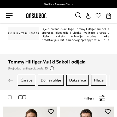
Štedite s Answear Club >
Bijelo-crveno-plavi logo Tommy Hilfiger simbol je
sportske elegancije i visoke kvalitete priznat u
cijelom svijetu. Kolekcije modne marke
predstavljaju bit američkog "preppy" stila. To je
klasik u trenutnom, modernom izdanju. Istodobno, Tommy Hilfiger jedan je od
vodećih lifestyle modnih marki s ​​više od 1.000 trgovina u 90 zemalja.
Tommy Hilfiger Muški Sakoi i odijela
Broj odabranih proizvoda: 15
čarape
donje rublje
dukserice
hlače
ja
Filteri