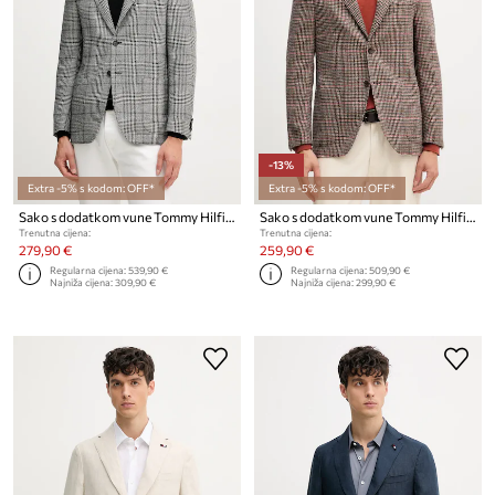
-13%
Extra -5% s kodom: OFF*
Extra -5% s kodom: OFF*
Sako s dodatkom vune Tommy Hilfiger
Sako s dodatkom vune Tommy Hilfiger
Trenutna cijena:
Trenutna cijena:
279,90 €
259,90 €
Regularna cijena:
539,90 €
Regularna cijena:
509,90 €
Najniža cijena:
309,90 €
Najniža cijena:
299,90 €