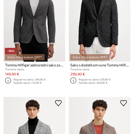
-16%
Extra -5% s kodom: OFF*
Extra -5% s kodom: OFF*
Tommy Hilfiger jednoredni sako za muškarce s viskozom
Sako s dodatkom vune Tommy Hilfiger
Trenutna cijena:
Trenutna cijena:
149,90 €
299,90 €
Regularna cijena:
299,90 €
Regularna cijena:
539,90 €
Najniža cijena:
179,90 €
Najniža cijena:
309,90 €