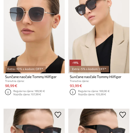
-11%
Extra -10% s kodom: OFF*
Extra -5% s kodom: OFF*
Sunčane naočale Tommy Hilfiger
Sunčane naočale Tommy Hilfiger
Trenutna cijena:
Trenutna cijena:
98,99 €
93,99 €
Regularna cijena:
189,90 €
Regularna cijena:
169,90 €
Najniža cijena:
107,99 €
Najniža cijena:
105,99 €