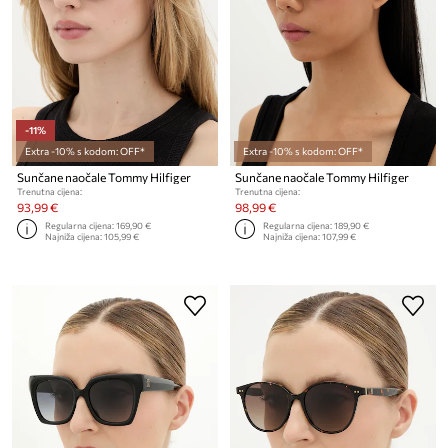
-11%
Extra -10% s kodom: OFF*
Extra -10% s kodom: OFF*
Sunčane naočale Tommy Hilfiger
Sunčane naočale Tommy Hilfiger
Trenutna cijena:
Trenutna cijena:
93,99 €
98,99 €
Regularna cijena:
169,90 €
Regularna cijena:
189,90 €
Najniža cijena:
105,99 €
Najniža cijena:
107,99 €