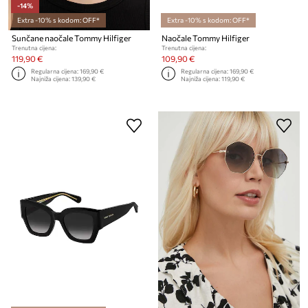
-14%
Extra -10% s kodom: OFF*
Extra -10% s kodom: OFF*
Sunčane naočale Tommy Hilfiger
Naočale Tommy Hilfiger
Trenutna cijena:
Trenutna cijena:
119,90 €
109,90 €
Regularna cijena:
169,90 €
Regularna cijena:
169,90 €
Najniža cijena:
139,90 €
Najniža cijena:
119,90 €