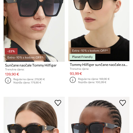
Extra -10% s kodom: OFF*
-22%
Planet Friendly
Extra -10% s kodom: OFF*
Tommy Hilfiger sunčane naočale za žene
Sunčane naočale Tommy Hilfiger
Trenutna cijena:
Trenutna cijena:
93,99 €
139,90 €
Regularna cijena:
169,90 €
Regularna cijena:
219,90 €
Najniža cijena:
100,99 €
Najniža cijena:
179,90 €