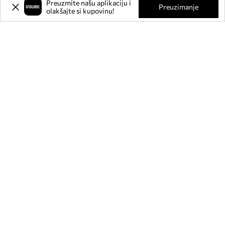
Preuzmite našu aplikaciju i
Preuzimanje
olakšajte si kupovinu!
Prijavite se na naš newsletter i
ostvarite
-20%
** na svoju prvu
kupnju.
Pridružite se našoj zajednici kako biste primali informacije o
najnovijim promocijama i proizvodima.
**Popust je jednokratan, odnosi se na nesnižene proizvode i vrijedi za kupnju
u vrijednosti od min. 80€. Popust se ne može kombinirati s drugim akcijama, a
neki proizvodi mogu biti isključeni iz popusta. Provjerite:
isključenja iz