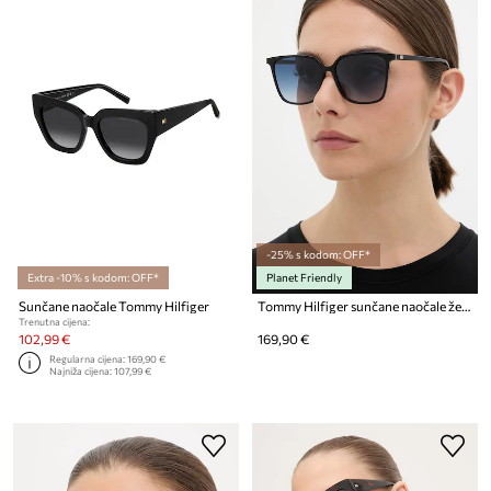
-25% s kodom: OFF*
Extra -10% s kodom: OFF*
Planet Friendly
Sunčane naočale Tommy Hilfiger
Tommy Hilfiger sunčane naočale ženske
Trenutna cijena:
102,99 €
169,90 €
Regularna cijena:
169,90 €
Najniža cijena:
107,99 €