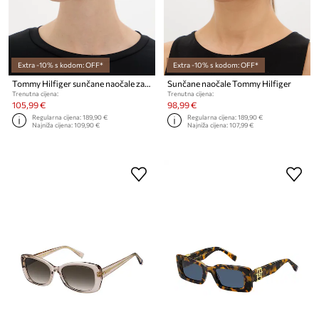
Extra -10% s kodom: OFF*
Extra -10% s kodom: OFF*
Tommy Hilfiger sunčane naočale za žene
Sunčane naočale Tommy Hilfiger
Trenutna cijena:
Trenutna cijena:
105,99 €
98,99 €
Regularna cijena:
189,90 €
Regularna cijena:
189,90 €
Najniža cijena:
109,90 €
Najniža cijena:
107,99 €