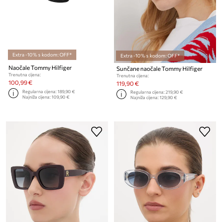
Extra -10% s kodom: OFF*
Extra -10% s kodom: OFF*
Naočale Tommy Hilfiger
Sunčane naočale Tommy Hilfiger
Trenutna cijena:
Trenutna cijena:
100,99 €
119,90 €
Regularna cijena:
189,90 €
Regularna cijena:
219,90 €
Najniža cijena:
109,90 €
Najniža cijena:
129,90 €