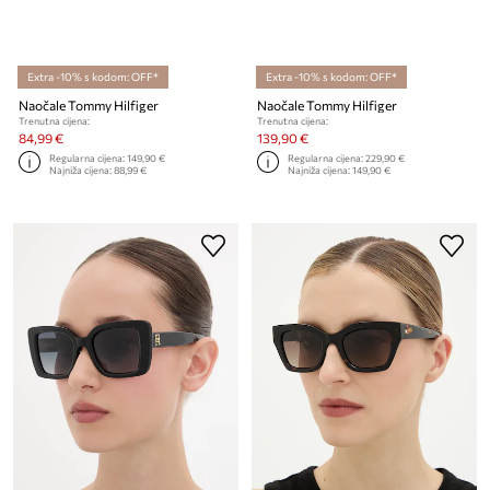
Extra -10% s kodom: OFF*
Extra -10% s kodom: OFF*
Naočale Tommy Hilfiger
Naočale Tommy Hilfiger
Trenutna cijena:
Trenutna cijena:
84,99 €
139,90 €
Regularna cijena:
149,90 €
Regularna cijena:
229,90 €
Najniža cijena:
88,99 €
Najniža cijena:
149,90 €