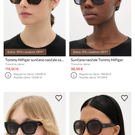
Extra -10% s kodom: OFF*
Extra -5% s kodom: OFF*
Tommy Hilfiger sunčane naočale za žene
Sunčane naočale Tommy Hilfiger
Trenutna cijena:
Trenutna cijena:
119,90 €
98,99 €
Regularna cijena:
229,90 €
Regularna cijena:
189,90 €
Najniža cijena:
129,90 €
Najniža cijena:
107,99 €