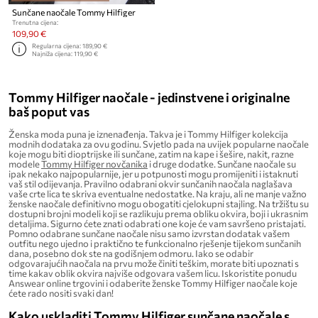
Sunčane naočale Tommy Hilfiger
Trenutna cijena:
109,90 €
Regularna cijena:
189,90 €
Najniža cijena:
119,90 €
Tommy Hilfiger naočale - jedinstvene i originalne
baš poput vas
Ženska moda puna je iznenađenja. Takva je i Tommy Hilfiger kolekcija
modnih dodataka za ovu godinu. Svjetlo pada na uvijek popularne naočale
koje mogu biti dioptrijske ili sunčane, zatim na kape i šešire, nakit, razne
modele
Tommy Hilfiger novčanika
i druge dodatke. Sunčane naočale su
ipak nekako najpopularnije, jer u potpunosti mogu promijeniti i istaknuti
vaš stil odijevanja. Pravilno odabrani okvir sunčanih naočala naglašava
vaše crte lica te skriva eventualne nedostatke. Na kraju, ali ne manje važno
ženske naočale definitivno mogu obogatiti cjelokupni stajling. Na tržištu su
dostupni brojni modeli koji se razlikuju prema obliku okvira, boji i ukrasnim
detaljima. Sigurno ćete znati odabrati one koje će vam savršeno pristajati.
Pomno odabrane sunčane naočale nisu samo izvrstan dodatak vašem
outfitu nego ujedno i praktično te funkcionalno rješenje tijekom sunčanih
dana, posebno dok ste na godišnjem odmoru. Iako se odabir
odgovarajućih naočala na prvu može činiti teškim, morate biti upoznati s
time kakav oblik okvira najviše odgovara vašem licu. Iskoristite ponudu
Answear online trgovini i odaberite ženske Tommy Hilfiger naočale koje
ćete rado nositi svaki dan!
Kako uskladiti Tommy Hilfiger sunčane naočale s