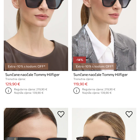
-14%
Extra -10% s kodom: OFF*
Extra -10% s kodom: OFF*
Sunčane naočale Tommy Hilfiger
Sunčane naočale Tommy Hilfiger
Trenutna cijena:
Trenutna cijena:
129,90 €
119,90 €
Regularna cijena:
219,90 €
Regularna cijena:
219,90 €
Najniža cijena:
139,90 €
Najniža cijena:
139,90 €