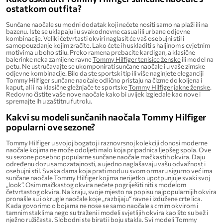
ostatkom outfita?
Sunčane naočale su modni dodatak koji nećete nositi samo na plaži ili na
bazenu. Iste se uklapaju i u svakodnevne casual ili urbane odjevne
kombinacije. Veliki četvrtasti okviri naglasit će vaš osebujni stil i
samopouzdanje kojim zračite. Lako ćete ih uskladiti s haljinom s cvjetnim
motivima u boho stilu. Preko ramena prebacite kardigan, a klasične
balerinke neka zamijene ravne
Tommy Hilfiger tenisice ženske
ili model na
petu. Ne ustručavajte se ukomponirati sunčane naočale i u vaše zimske
odjevne kombinacije. Bilo da ste sportski tip ili više naginjete eleganciji
Tommy Hilfiger sunčane naočale odlično pristaju na čizme do koljena i
kaput, ali i na klasične gležnjače te sportske
Tommy Hilfiger jakne ženske
.
Redovno čistite vaše nove naočale kako bi uvijek izgledale kao nove i
spremajte ih u zaštitnu futrolu.
Kakvi su modeli sunčanih naočala Tommy Hilfiger
popularni ove sezone?
Tommy Hilfiger u svojoj bogatoj i raznovrsnoj kolekciji donosi moderne
naočale kojima ne može odoljeti malo koja pripadnica ljepšeg spola. Ove
su sezone posebno popularne sunčane naočale mačkastih okvira. Daju
određenu dozu samozatajnosti, a ujedno naglašavaju vašu odvažnost i
osebujni stil. Svaka dama koja prati modu u svom ormaru sigurno već ima
sunčane naočale Tommy Hilfiger kojima nerijetko upotpunjuje svaki svoj
„look“. Osim mačkastog okvira nećete pogriješiti niti s modelom
četvrtastog okvira. Na kraju, svoje mjesto na popisu najpopularnijih okvira
pronašle su i okrugle naočale koje „razbijaju“ ravne i izdužene crte lica.
Kada govorimo o bojama ne nose se samo naočale s crnim okvirom i
tamnim staklima nego su traženi i modeli svjetlijih okvira kao što su bež i
nježno ružičasta. Slobodni ste birati i boju stakla. Svi modeli Tommy