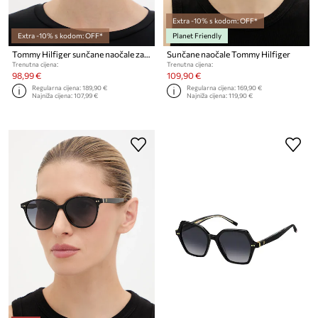
Extra -10% s kodom: OFF*
Extra -10% s kodom: OFF*
Planet Friendly
Tommy Hilfiger sunčane naočale za žene
Sunčane naočale Tommy Hilfiger
Trenutna cijena:
Trenutna cijena:
98,99 €
109,90 €
Regularna cijena:
189,90 €
Regularna cijena:
169,90 €
Najniža cijena:
107,99 €
Najniža cijena:
119,90 €