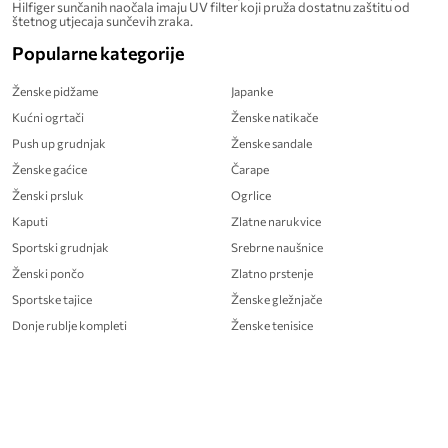
Hilfiger sunčanih naočala imaju UV filter koji pruža dostatnu zaštitu od
štetnog utjecaja sunčevih zraka.
Popularne kategorije
Ženske pidžame
Japanke
Kućni ogrtači
Ženske natikače
Push up grudnjak
Ženske sandale
Ženske gaćice
Čarape
Ženski prsluk
Ogrlice
Kaputi
Zlatne narukvice
Sportski grudnjak
Srebrne naušnice
Ženski pončo
Zlatno prstenje
Sportske tajice
Ženske gležnjače
Donje rublje kompleti
Ženske tenisice