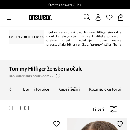
Štedite s Answear Club >
Bijelo-crveno-plavi logo Tommy Hilfiger simbol je
sportske elegancije i visoke kvalitete priznat u
cijelom svijetu. Kolekcije modne marke
predstavljaju bit američkog "preppy" stila. To je
klasik u trenutnom, modernom izdanju. Istodobno, Tommy Hilfiger jedan je od
vodećih lifestyle modnih marki s ​​više od 1.000 trgovina u 90 zemalja.
Tommy Hilfiger ženske naočale
Broj odabranih proizvoda: 27
etuiji i torbice
kape i šeširi
kozmetičke torbice
Filteri