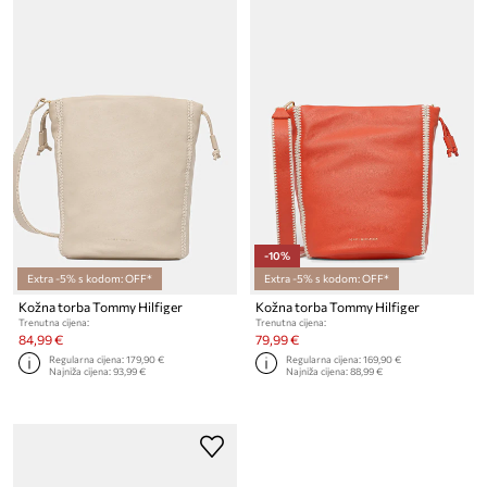
-10%
Extra -5% s kodom: OFF*
Extra -5% s kodom: OFF*
Kožna torba Tommy Hilfiger
Kožna torba Tommy Hilfiger
Trenutna cijena:
Trenutna cijena:
84,99 €
79,99 €
Regularna cijena:
179,90 €
Regularna cijena:
169,90 €
Najniža cijena:
93,99 €
Najniža cijena:
88,99 €