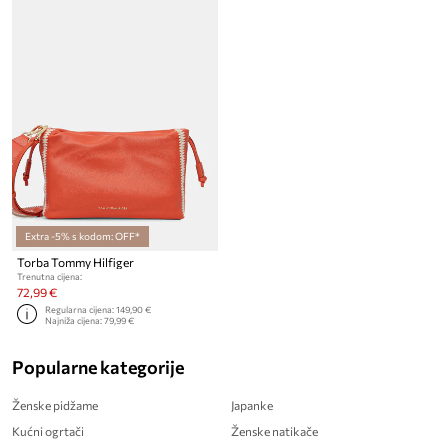
Extra -5% s kodom: OFF*
Torba Tommy Hilfiger
Trenutna cijena:
72,99 €
Regularna cijena:
149,90 €
Najniža cijena:
79,99 €
Popularne kategorije
Ženske pidžame
Japanke
Kućni ogrtači
Ženske natikače