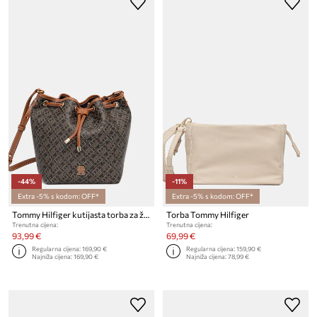
-44%
-11%
Extra -5% s kodom: OFF*
Extra -5% s kodom: OFF*
Tommy Hilfiger kutijasta torba za žene
Torba Tommy Hilfiger
Trenutna cijena:
Trenutna cijena:
93,99 €
69,99 €
Regularna cijena:
169,90 €
Regularna cijena:
159,90 €
Najniža cijena:
169,90 €
Najniža cijena:
78,99 €