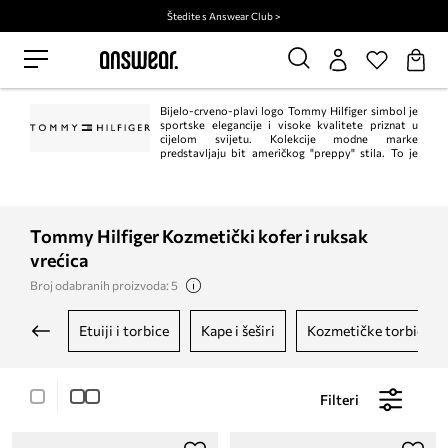
Štedite s Answear Club >
Bijelo-crveno-plavi logo Tommy Hilfiger simbol je
sportske elegancije i visoke kvalitete priznat u
cijelom svijetu. Kolekcije modne marke
predstavljaju bit američkog "preppy" stila. To je
klasik u trenutnom, modernom izdanju. Istodobno, Tommy Hilfiger jedan je od
vodećih lifestyle modnih marki s ​​više od 1.000 trgovina u 90 zemalja.
Tommy Hilfiger Kozmetički kofer i ruksak
vrećica
Broj odabranih proizvoda: 5
etuiji i torbice
kape i šeširi
kozmetičke torbice
Filteri