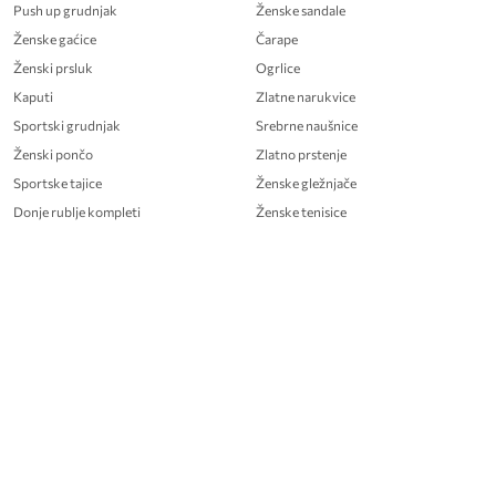
Push up grudnjak
Ženske sandale
Ženske gaćice
Čarape
Ženski prsluk
Ogrlice
Kaputi
Zlatne narukvice
Sportski grudnjak
Srebrne naušnice
Ženski pončo
Zlatno prstenje
Sportske tajice
Ženske gležnjače
Donje rublje kompleti
Ženske tenisice