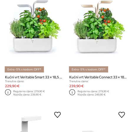
Extra -5% s kodom: OFF*
Extra -5% s kodom: OFF*
Kućni vrt Veritable Smart 33 × 18,5 x 45 cm
Kućni vrt Veritable Connect 33 × 18,5 x 45 cm
Trenutna cijena:
Trenutna cijena:
229,90 €
239,90 €
Regularna cijena:
279,90 €
Regularna cijena:
279,90 €
Najniža cijena:
239,90 €
Najniža cijena:
249,90 €