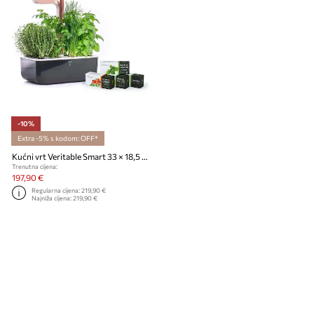
-10%
Extra -5% s kodom: OFF*
Kućni vrt Veritable Smart 33 × 18,5 x 45 cm
Trenutna cijena:
197,90 €
Regularna cijena:
219,90 €
Najniža cijena:
219,90 €