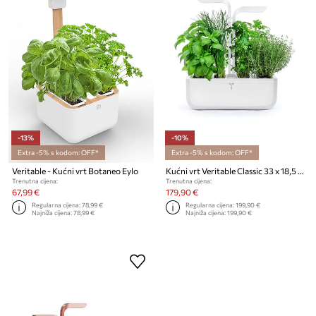
-13%
-10%
Extra -5% s kodom: OFF*
Extra -5% s kodom: OFF*
Veritable - Kućni vrt Botaneo Eylo
Kućni vrt Veritable Classic 33 x 18,5 x 45 cm
Trenutna cijena:
Trenutna cijena:
67,99 €
179,90 €
Regularna cijena:
78,99 €
Regularna cijena:
199,90 €
Najniža cijena:
78,99 €
Najniža cijena:
199,90 €