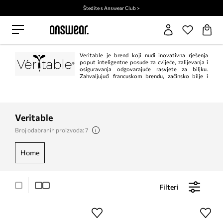
Štedite s Answear Club >
Veritable je brend koji nudi inovativna rješenja
poput inteligentne posude za cvijeće, zalijevanja i
osiguravanja odgovarajuće rasvjete za biljku.
Zahvaljujući francuskom brendu, začinsko bilje i
povrće možete uzgajati tijekom cijele godine u udobnosti vlastitog doma.
Veritable
Broj odabranih proizvoda: 7
home
Filteri