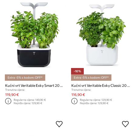
-10%
Extra -5% s kodom: OFF*
Extra -5% s kodom: OFF*
Kućni vrt Veritable Exky Smart 20 × 18 cm
Kućni vrt Veritable Exky Classic 20 × 18 cm
Trenutna cijena:
Trenutna cijena:
119,90 €
116,90 €
Regularna cijena:
149,90 €
Regularna cijena:
129,90 €
Najniža cijena:
129,90 €
Najniža cijena:
129,90 €