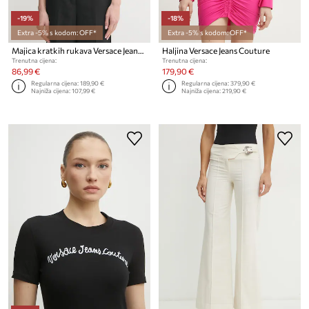
-19%
-18%
Extra -5% s kodom: OFF*
Extra -5% s kodom: OFF*
Majica kratkih rukava Versace Jeans Couture
Haljina Versace Jeans Couture
Trenutna cijena:
Trenutna cijena:
86,99 €
179,90 €
Regularna cijena:
189,90 €
Regularna cijena:
379,90 €
Najniža cijena:
107,99 €
Najniža cijena:
219,90 €