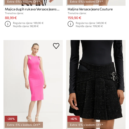
Extra -5% s kodom: OFF*
Extra -5% s kodom: OFF*
Majica dugih rukava Versace Jeans Couture
Haljina Versace Jeans Couture
Trenutna cijena:
Trenutna cijena:
88,99 €
159,90 €
Regularna cijena:
189,90 €
Regularna cijena:
349,90 €
Najniža cijena:
98,99 €
Najniža cijena:
199,90 €
-20%
-42%
Extra -5% s kodom: OFF*
Extra -5% s kodom: OFF*