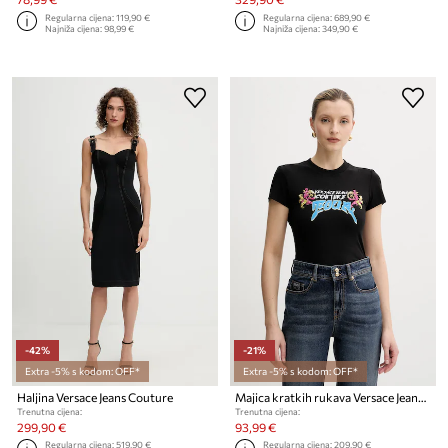
Regularna cijena:
119,90 €
Regularna cijena:
689,90 €
Najniža cijena:
98,99 €
Najniža cijena:
349,90 €
-42%
-21%
Extra -5% s kodom: OFF*
Extra -5% s kodom: OFF*
Haljina Versace Jeans Couture
Majica kratkih rukava Versace Jeans Couture
Trenutna cijena:
Trenutna cijena:
299,90 €
93,99 €
Regularna cijena:
519,90 €
Regularna cijena:
209,90 €