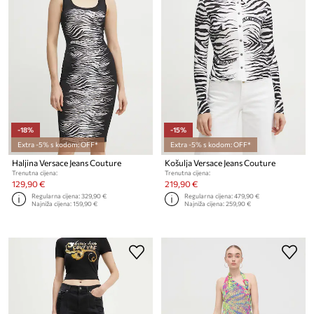
-18%
-15%
Extra -5% s kodom: OFF*
Extra -5% s kodom: OFF*
Haljina Versace Jeans Couture
Košulja Versace Jeans Couture
Trenutna cijena:
Trenutna cijena:
129,90 €
219,90 €
Regularna cijena:
329,90 €
Regularna cijena:
479,90 €
Najniža cijena:
159,90 €
Najniža cijena:
259,90 €