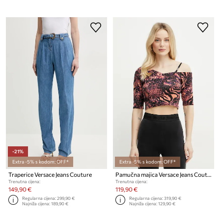
-21%
Extra -5% s kodom: OFF*
Extra -5% s kodom: OFF*
Traperice Versace Jeans Couture
Pamučna majica Versace Jeans Couture
Trenutna cijena:
Trenutna cijena:
149,90 €
119,90 €
Regularna cijena:
299,90 €
Regularna cijena:
319,90 €
Najniža cijena:
189,90 €
Najniža cijena:
129,90 €