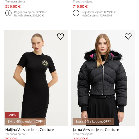
Trenutna cijena:
Trenutna cijena:
229,90 €
749,90 €
Regularna cijena:
389,90 €
Regularna cijena:
1279,90 €
Najniža cijena:
309,90 €
Najniža cijena:
1279,90 €
-20%
Extra -5% s kodom: OFF*
Extra -5% s kodom: OFF*
Haljina Versace Jeans Couture
Jakna Versace Jeans Couture
Trenutna cijena:
Trenutna cijena:
78,99 €
329,90 €