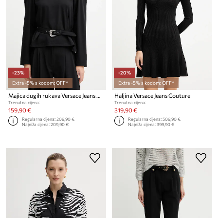
-23%
-20%
Extra -5% s kodom: OFF*
Extra -5% s kodom: OFF*
Majica dugih rukava Versace Jeans Couture
Haljina Versace Jeans Couture
Trenutna cijena:
Trenutna cijena:
159,90 €
319,90 €
Regularna cijena:
209,90 €
Regularna cijena:
509,90 €
Najniža cijena:
209,90 €
Najniža cijena:
399,90 €