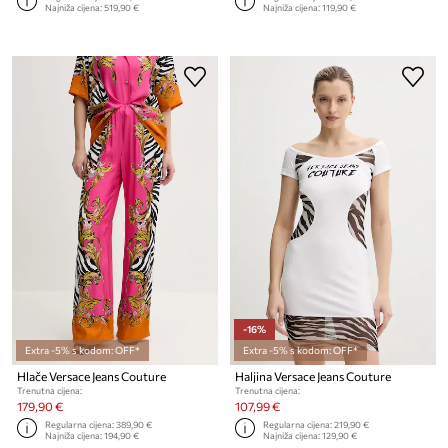
Najniža cijena:
519,90 €
Najniža cijena:
119,90 €
-16%
Extra -5% s kodom: OFF*
Extra -5% s kodom: OFF*
Hlače Versace Jeans Couture
Haljina Versace Jeans Couture
Trenutna cijena:
Trenutna cijena:
179,90 €
107,99 €
Regularna cijena:
389,90 €
Regularna cijena:
219,90 €
Najniža cijena:
194,90 €
Najniža cijena:
129,90 €