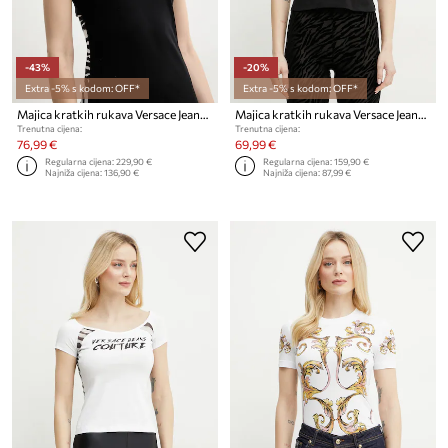
-43%
-20%
Extra -5% s kodom: OFF*
Extra -5% s kodom: OFF*
Majica kratkih rukava Versace Jeans Couture
Majica kratkih rukava Versace Jeans Couture
Trenutna cijena:
Trenutna cijena:
76,99 €
69,99 €
Regularna cijena:
229,90 €
Regularna cijena:
159,90 €
Najniža cijena:
136,90 €
Najniža cijena:
87,99 €