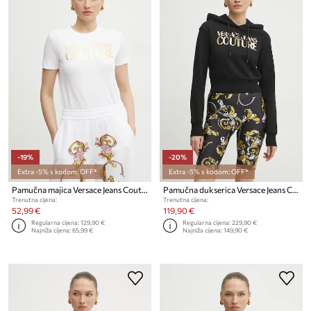
-19%
-20%
Extra -5% s kodom: OFF*
Extra -5% s kodom: OFF*
Pamučna majica Versace Jeans Couture
Pamučna dukserica Versace Jeans Couture
Trenutna cijena:
Trenutna cijena:
52,99 €
119,90 €
Regularna cijena:
129,90 €
Regularna cijena:
229,90 €
Najniža cijena:
65,99 €
Najniža cijena:
149,90 €