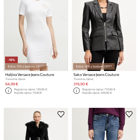
-18%
Extra -5% s kodom: OFF*
Extra -5% s kodom: OFF*
Haljina Versace Jeans Couture
Sako Versace Jeans Couture
Trenutna cijena:
Trenutna cijena:
64,99 €
319,90 €
Regularna cijena:
139,90 €
Regularna cijena:
719,90 €
Najniža cijena:
79,99 €
Najniža cijena:
339,90 €