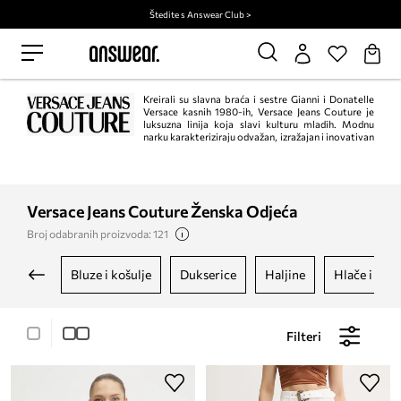
Štedite s Answear Club >
Kreirali su slavna braća i sestre Gianni i Donatelle
Versace kasnih 1980-ih, Versace Jeans Couture je
luksuzna linija koja slavi kulturu mladih. Modnu
narku karakteriziraju odvažan, izražajan i inovativan
dizajn, savršeno odabrani materijali i profinjeni detalji.
Versace Jeans Couture Ženska Odjeća
Broj odabranih proizvoda: 121
bluze i košulje
dukserice
haljine
hlače i taji
Filteri