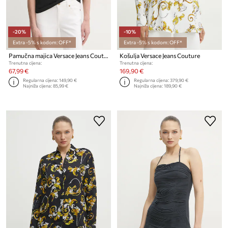
-20%
-10%
Extra -5% s kodom: OFF*
Extra -5% s kodom: OFF*
Pamučna majica Versace Jeans Couture
Košulja Versace Jeans Couture
Trenutna cijena:
Trenutna cijena:
67,99 €
169,90 €
Regularna cijena:
149,90 €
Regularna cijena:
379,90 €
Najniža cijena:
85,99 €
Najniža cijena:
189,90 €