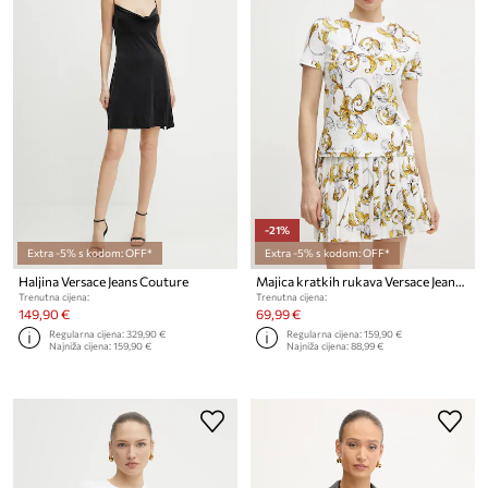
-21%
Extra -5% s kodom: OFF*
Extra -5% s kodom: OFF*
Haljina Versace Jeans Couture
Majica kratkih rukava Versace Jeans Couture
Trenutna cijena:
Trenutna cijena:
149,90 €
69,99 €
Regularna cijena:
329,90 €
Regularna cijena:
159,90 €
Najniža cijena:
159,90 €
Najniža cijena:
88,99 €