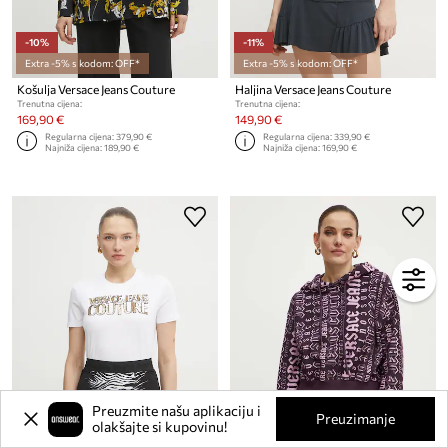
-10%
-11%
Extra -5% s kodom: OFF*
Extra -5% s kodom: OFF*
Košulja Versace Jeans Couture
Haljina Versace Jeans Couture
Trenutna cijena:
Trenutna cijena:
169,90 €
149,90 €
Regularna cijena:
379,90 €
Regularna cijena:
339,90 €
Najniža cijena:
189,90 €
Najniža cijena:
169,90 €
Preuzmite našu aplikaciju i
Preuzimanje
olakšajte si kupovinu!