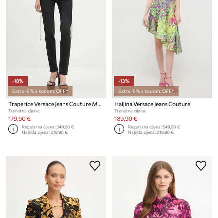
-18%
-13%
Extra -5% s kodom: OFF*
Extra -5% s kodom: OFF*
Traperice Versace Jeans Couture Melissa
Haljina Versace Jeans Couture
Trenutna cijena:
Trenutna cijena:
179,90 €
189,90 €
Regularna cijena:
349,90 €
Regularna cijena:
549,90 €
Najniža cijena:
219,90 €
Najniža cijena:
219,90 €