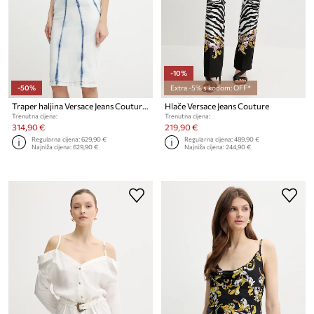
-10%
-50%
Extra -5% s kodom: OFF*
Traper haljina Versace Jeans Couture
Hlače Versace Jeans Couture
Trenutna cijena:
Trenutna cijena:
314,90 €
219,90 €
Regularna cijena:
629,90 €
Regularna cijena:
489,90 €
Najniža cijena:
629,90 €
Najniža cijena:
244,90 €