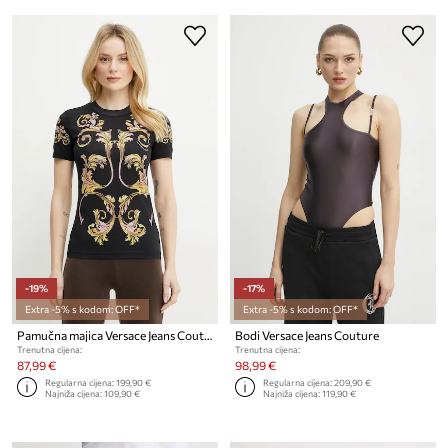
-19%
-17%
Extra -5% s kodom: OFF*
Extra -5% s kodom: OFF*
Pamučna majica Versace Jeans Couture
Bodi Versace Jeans Couture
Trenutna cijena:
Trenutna cijena:
87,99 €
98,99 €
Regularna cijena:
199,90 €
Regularna cijena:
209,90 €
Najniža cijena:
109,90 €
Najniža cijena:
119,90 €