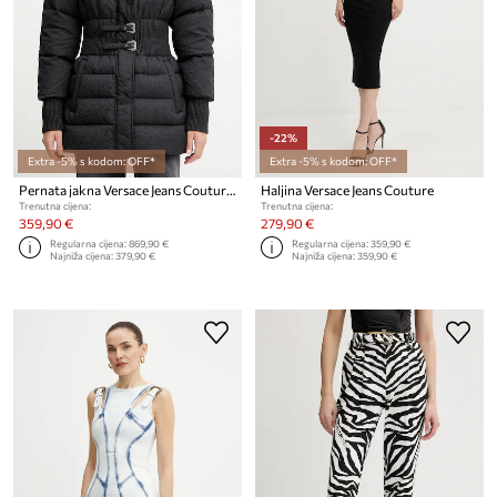
-22%
Extra -5% s kodom: OFF*
Extra -5% s kodom: OFF*
Pernata jakna Versace Jeans Couture
Haljina Versace Jeans Couture
Trenutna cijena:
Trenutna cijena:
359,90 €
279,90 €
Regularna cijena:
869,90 €
Regularna cijena:
359,90 €
Najniža cijena:
379,90 €
Najniža cijena:
359,90 €