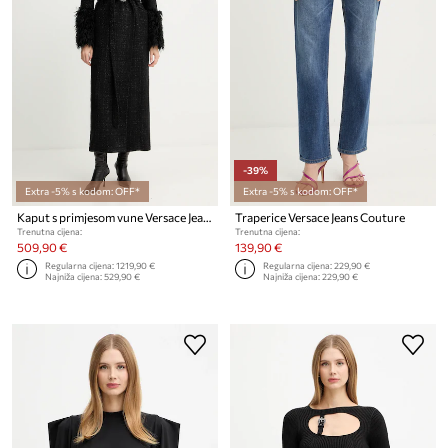
-39%
Extra -5% s kodom: OFF*
Extra -5% s kodom: OFF*
Kaput s primjesom vune Versace Jeans Couture
Traperice Versace Jeans Couture
Trenutna cijena:
Trenutna cijena:
509,90 €
139,90 €
Regularna cijena:
1219,90 €
Regularna cijena:
229,90 €
Najniža cijena:
529,90 €
Najniža cijena:
229,90 €