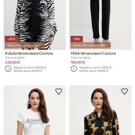
-20%
-19%
Extra -5% s kodom: OFF*
Extra -5% s kodom: OFF*
Košulja Versace Jeans Couture
Hlače Versace Jeans Couture
Trenutna cijena:
Trenutna cijena:
239,90 €
169,90 €
Regularna cijena:
509,90 €
Regularna cijena:
349,90 €
Najniža cijena:
299,90 €
Najniža cijena:
209,90 €