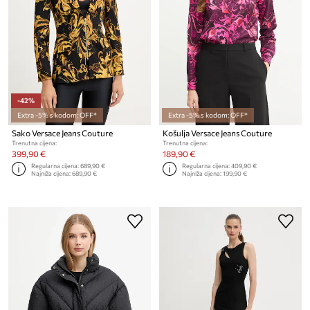
-42%
Extra -5% s kodom: OFF*
Extra -5% s kodom: OFF*
Sako Versace Jeans Couture
Košulja Versace Jeans Couture
Trenutna cijena:
Trenutna cijena:
399,90 €
189,90 €
Regularna cijena:
689,90 €
Regularna cijena:
409,90 €
Najniža cijena:
689,90 €
Najniža cijena:
199,90 €