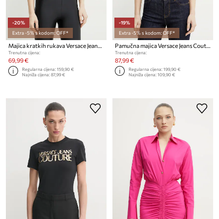
-20%
-19%
Extra -5% s kodom: OFF*
Extra -5% s kodom: OFF*
Majica kratkih rukava Versace Jeans Couture
Pamučna majica Versace Jeans Couture
Trenutna cijena:
Trenutna cijena:
69,99 €
87,99 €
Regularna cijena:
159,90 €
Regularna cijena:
199,90 €
Najniža cijena:
87,99 €
Najniža cijena:
109,90 €