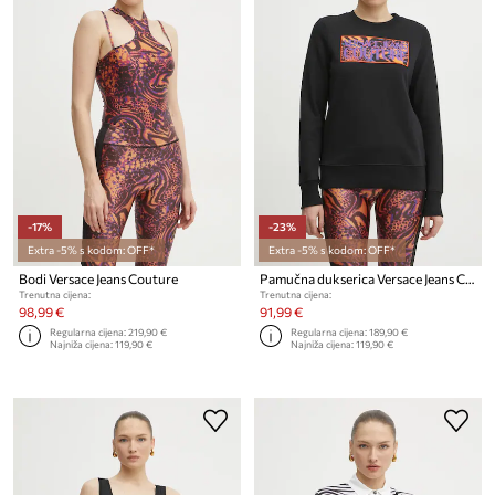
-17%
-23%
Extra -5% s kodom: OFF*
Extra -5% s kodom: OFF*
Bodi Versace Jeans Couture
Pamučna dukserica Versace Jeans Couture
Trenutna cijena:
Trenutna cijena:
98,99 €
91,99 €
Regularna cijena:
219,90 €
Regularna cijena:
189,90 €
Najniža cijena:
119,90 €
Najniža cijena:
119,90 €