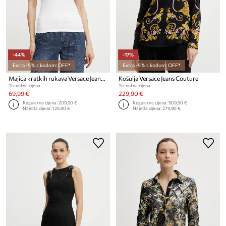
-44%
-17%
Extra -5% s kodom: OFF*
Extra -5% s kodom: OFF*
Majica kratkih rukava Versace Jeans Couture
Košulja Versace Jeans Couture
Trenutna cijena:
Trenutna cijena:
69,99 €
229,90 €
Regularna cijena:
209,90 €
Regularna cijena:
509,90 €
Najniža cijena:
125,90 €
Najniža cijena:
279,90 €