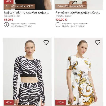
-19%
Extra -5% s kodom: OFF*
Extra -5% s kodom: OFF*
Majica kratkih rukava Versace Jeans Couture
Pamučne hlače Versace Jeans Couture
Trenutna cijena:
Trenutna cijena:
61,99 €
199,90 €
Regularna cijena:
139,90 €
Regularna cijena:
449,90 €
Najniža cijena:
76,99 €
Najniža cijena:
219,90 €
-10%
-20%