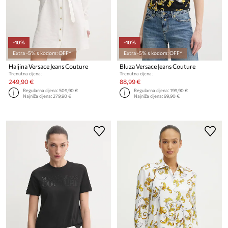
-10%
-10%
Extra -5% s kodom: OFF*
Extra -5% s kodom: OFF*
Haljina Versace Jeans Couture
Bluza Versace Jeans Couture
Trenutna cijena:
Trenutna cijena:
249,90 €
88,99 €
Regularna cijena:
509,90 €
Regularna cijena:
199,90 €
Najniža cijena:
279,90 €
Najniža cijena:
99,90 €