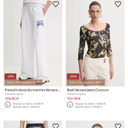
-21%
-20%
Extra -5% s kodom: OFF*
Extra -5% s kodom: OFF*
Pamučni donji dio trenirke Versace Jeans Couture
Bodi Versace Jeans Couture
Trenutna cijena:
Trenutna cijena:
109,90 €
102,99 €
Regularna cijena:
229,90 €
Regularna cijena:
219,90 €
Najniža cijena:
139,90 €
Najniža cijena:
129,90 €