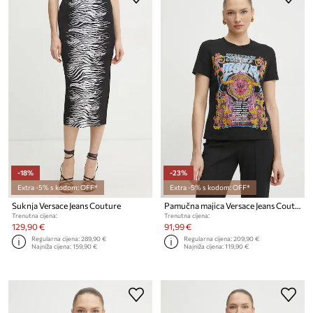
-18%
-23%
Extra -5% s kodom: OFF*
Extra -5% s kodom: OFF*
Suknja Versace Jeans Couture
Pamučna majica Versace Jeans Couture
Trenutna cijena:
Trenutna cijena:
129,90 €
91,99 €
Regularna cijena:
289,90 €
Regularna cijena:
209,90 €
Najniža cijena:
159,90 €
Najniža cijena:
119,90 €