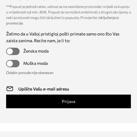
**Popust je jednokratan, odnosi se na nesnižene proizvode i vrijedi za kupnju
u vrijednosti od min. 80€. Popust se ne može kombinirati s drugim akcijama, a
neki proizvodi mogu biti isključeni iz popusta. Provjerite:
isključenja iz
promocije
.
Želimo da u Vašoj pristigloj pošti primate samo ono što Vas
zaista zanima. Recite nam, je li to:
Ženska moda
Muška moda
Odabir ponude nije obavezan
Prijava