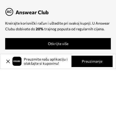
Answear Club
Kreirajte korisnički račun i uštedite pri svakoj kupnji. U Answear
Clubu dobivate do
20%
trajnog popusta od regularnih cijena.
Otkrijte više
Preuzmite našu aplikaciju i
Preuzimanje
olakšajte si kupovinu!
O NAMA
INFORMACIJE