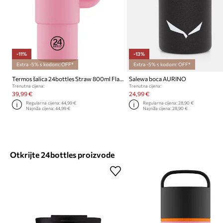
-11%
-13%
Extra -5% s kodom: OFF*
Extra -5% s kodom: OFF*
Termos šalica 24bottles Straw 800ml Flamingo
Salewa boca AURINO
Trenutna cijena:
Trenutna cijena:
39,99 €
24,99 €
Regularna cijena:
44,99 €
Regularna cijena:
28,90 €
Najniža cijena:
44,99 €
Najniža cijena:
28,90 €
Otkrijte 24bottles proizvode