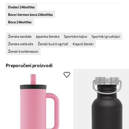
Dodaci 24bottles
Boce i termos boce 24bottles
Boce 24bottles
Ženske sandale
Japanke ženske
Sportske tajice
Sportski grudnjaci
Ženske natikače
Ženski kućni ogrtač
Kaputi ženski
Ženski kombinezon
Preporučeni proizvodi