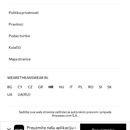
Politika privatnosti
Pravilnici
Podaci tvrtke
Kolačići
Mapa stranice
WEARETHEANSWEAR IN:
BG
CY
CZ
GR
HR
HU
IT
PL
RO
SI
SK
UA
UA(RU)
Sadržaj ove web stranice zaštićen je autorskim pravom i pripada
Answear.com S.A.
Preuzmite našu aplikaciju i
Preuzimanje