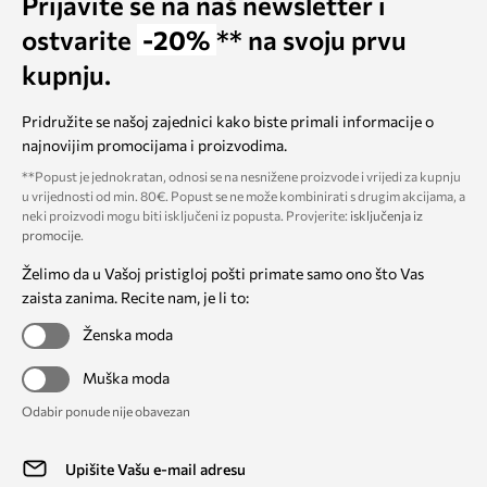
Prijavite se na naš newsletter i
ostvarite
-20%
** na svoju prvu
kupnju.
Pridružite se našoj zajednici kako biste primali informacije o
najnovijim promocijama i proizvodima.
**Popust je jednokratan, odnosi se na nesnižene proizvode i vrijedi za kupnju
u vrijednosti od min. 80€. Popust se ne može kombinirati s drugim akcijama, a
neki proizvodi mogu biti isključeni iz popusta. Provjerite:
isključenja iz
promocije
.
Želimo da u Vašoj pristigloj pošti primate samo ono što Vas
zaista zanima. Recite nam, je li to:
Ženska moda
Muška moda
Odabir ponude nije obavezan