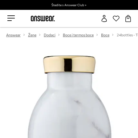
Štedite s Answear Club >
Answear
Žene
Dodaci
Boce i termos boce
Boce