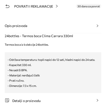
POVRATI I REKLAMACIJE
30 dana za povrat
Opis proizvoda
24bottles - Termos boca Clima Carrara 330ml
Termos boca iz kolekcije 24bottles.
- Održava temperaturu: topli napici do 12 sati, hladni napici do 24 sata.
- Kapacitet 330 ml.
- Ne sadrži BPA.
- Materijal: nerđajući čelik
- Prati ručno.
- Dimenzije: 7.3 x 15 cm.
Detalji o proizvodu