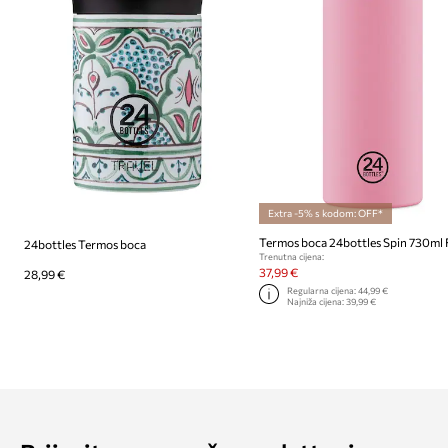
Extra -5% s kodom: OFF*
24bottles Termos boca
Trenutna cijena:
37,99 €
28,99 €
Regularna cijena:
44,99 €
Najniža cijena:
39,99 €