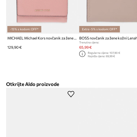
-15% s kodom: OFF*
Extra -5% s kodom: OFF*
MICHAEL Michael Kors novčanik za žene kožni BRYANT
Trenutna cijena:
129,90 €
65,99 €
Regularna cijena:
107,90 €
Najniža cijena:
69,99 €
Otkrijte Aldo proizvode