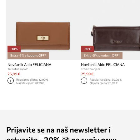
-10%
-10%
Extra -5% s kodom: OFF*
Extra -5% s kodom: OFF*
Novčanik Aldo FELICIANA
Novčanik Aldo FELICIANA
Trenutna cijena:
Trenutna cijena:
25,99 €
25,99 €
Regularna cijena:
42,90 €
Regularna cijena:
39,90 €
Najniža cijena:
28,99 €
Najniža cijena:
28,99 €
Prijavite se na naš newsletter i
ostvarite
-20%
** na svoju prvu