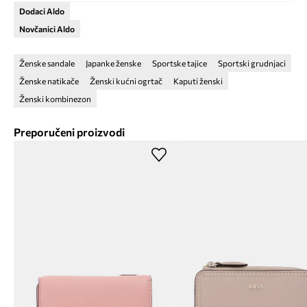
Dodaci Aldo
Novčanici Aldo
Ženske sandale
Japanke ženske
Sportske tajice
Sportski grudnjaci
Ženske natikače
Ženski kućni ogrtač
Kaputi ženski
Ženski kombinezon
Preporučeni proizvodi