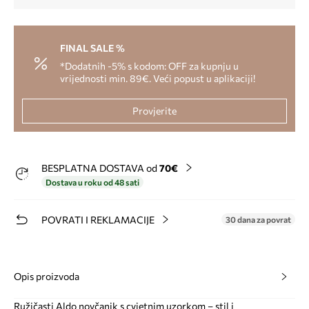
FINAL SALE %
*Dodatnih -5% s kodom: OFF za kupnju u
vrijednosti min. 89€. Veći popust u aplikaciji!
Provjerite
BESPLATNA DOSTAVA od
70€
Dostava u roku od 48 sati
POVRATI I REKLAMACIJE
30 dana za povrat
Opis proizvoda
Ružičasti Aldo novčanik s cvjetnim uzorkom – stil i