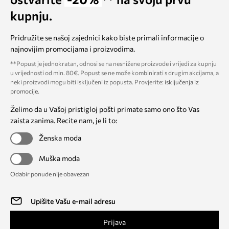
kupnju.
Pridružite se našoj zajednici kako biste primali informacije o
najnovijim promocijama i proizvodima.
**Popust je jednokratan, odnosi se na nesnižene proizvode i vrijedi za kupnju
u vrijednosti od min. 80€. Popust se ne može kombinirati s drugim akcijama, a
neki proizvodi mogu biti isključeni iz popusta. Provjerite:
isključenja iz
promocije
.
Želimo da u Vašoj pristigloj pošti primate samo ono što Vas
zaista zanima. Recite nam, je li to:
Ženska moda
Muška moda
Odabir ponude nije obavezan
Prijava