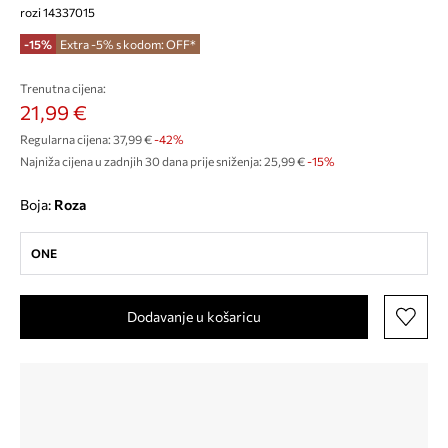
rozi 14337015
-15%
Extra -5% s kodom: OFF*
Trenutna cijena:
21,99 €
Regularna cijena:
37,99 €
-42%
Najniža cijena u zadnjih 30 dana prije sniženja:
25,99 €
 -15%
Boja:
roza
ONE
Dodavanje u košaricu