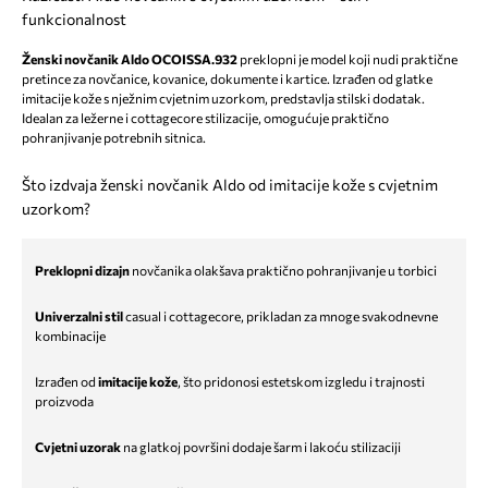
funkcionalnost
Ženski novčanik Aldo OCOISSA.932
preklopni je model koji nudi praktične
pretince za novčanice, kovanice, dokumente i kartice. Izrađen od glatke
imitacije kože s nježnim cvjetnim uzorkom, predstavlja stilski dodatak.
Idealan za ležerne i cottagecore stilizacije, omogućuje praktično
pohranjivanje potrebnih sitnica.
Što izdvaja ženski novčanik Aldo od imitacije kože s cvjetnim
uzorkom?
Preklopni dizajn
novčanika olakšava praktično pohranjivanje u torbici
Univerzalni stil
casual i cottagecore, prikladan za mnoge svakodnevne
kombinacije
Izrađen od
imitacije kože
, što pridonosi estetskom izgledu i trajnosti
proizvoda
Cvjetni uzorak
na glatkoj površini dodaje šarm i lakoću stilizaciji