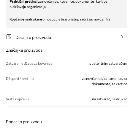
Praktični pretinci
za novčanice, kovanice, dokumente i kartice
olakšavaju organizaciju
Kopčanje na drukere
omogućuje brzi pristup sadržaju novčanika
Detalji o proizvodu
Značajke proizvoda
Zatvaranje džepa za kovanice
s patentnim zatvaračem
Džepovi / pretinci
za novčanice, za kovanice, za
dokumente, za kartice
Vrsta kopčanja
na zatvarač, na druker
Podaci o proizvodu