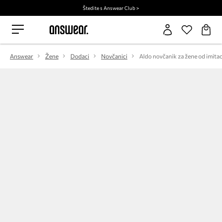
Štedite s Answear Club >
Answear
Žene
Dodaci
Novčanici