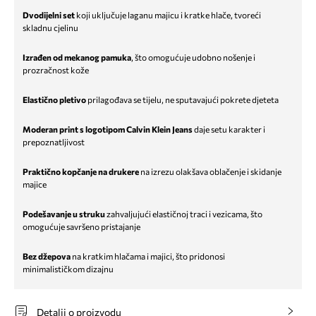
Dvodijelni set
koji uključuje laganu majicu i kratke hlače, tvoreći
skladnu cjelinu
Izrađen od mekanog pamuka
, što omogućuje udobno nošenje i
prozračnost kože
Elastično pletivo
prilagođava se tijelu, ne sputavajući pokrete djeteta
Moderan print s logotipom Calvin Klein Jeans
daje setu karakter i
prepoznatljivost
Praktično kopčanje na drukere
na izrezu olakšava oblačenje i skidanje
majice
Podešavanje u struku
zahvaljujući elastičnoj traci i vezicama, što
omogućuje savršeno pristajanje
Bez džepova
na kratkim hlačama i majici, što pridonosi
minimalističkom dizajnu
Detalji o proizvodu