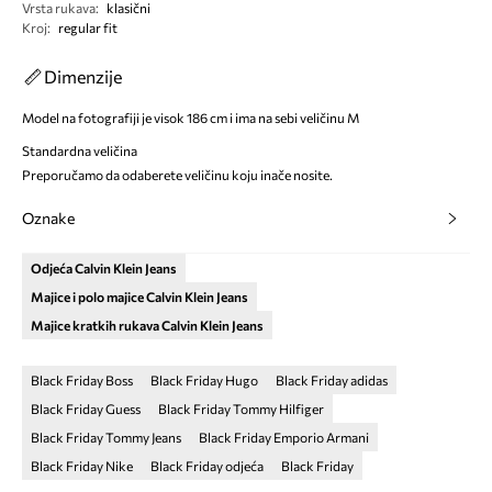
Vrsta rukava
:
klasični
Kroj
:
regular fit
Dimenzije
Model na fotografiji je visok 186 cm i ima na sebi veličinu M
Standardna veličina
Preporučamo da odaberete veličinu koju inače nosite.
Oznake
Odjeća Calvin Klein Jeans
Majice i polo majice Calvin Klein Jeans
Majice kratkih rukava Calvin Klein Jeans
Black Friday Boss
Black Friday Hugo
Black Friday adidas
Black Friday Guess
Black Friday Tommy Hilfiger
Black Friday Tommy Jeans
Black Friday Emporio Armani
Black Friday Nike
Black Friday odjeća
Black Friday