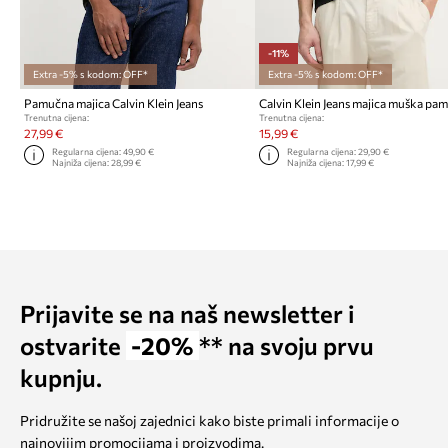
-11%
Extra -5% s kodom: OFF*
Extra -5% s kodom: OFF*
Pamučna majica Calvin Klein Jeans
Calvin Klein Jeans majica muška pa
Trenutna cijena:
Trenutna cijena:
27,99 €
15,99 €
Regularna cijena:
49,90 €
Regularna cijena:
29,90 €
Najniža cijena:
28,99 €
Najniža cijena:
17,99 €
Prijavite se na naš newsletter i
ostvarite
-20%
** na svoju prvu
kupnju.
Pridružite se našoj zajednici kako biste primali informacije o
najnovijim promocijama i proizvodima.