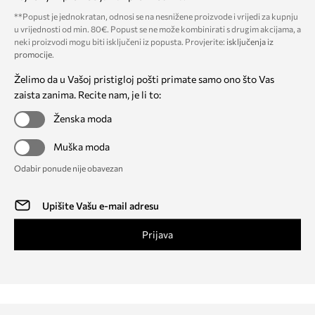
**Popust je jednokratan, odnosi se na nesnižene proizvode i vrijedi za kupnju
u vrijednosti od min. 80€. Popust se ne može kombinirati s drugim akcijama, a
neki proizvodi mogu biti isključeni iz popusta. Provjerite:
isključenja iz
promocije
.
Želimo da u Vašoj pristigloj pošti primate samo ono što Vas
zaista zanima. Recite nam, je li to:
Ženska moda
Muška moda
Odabir ponude nije obavezan
Prijava