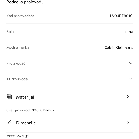
Podaci o proizvodu
Kod proizvođača
LV04RF801G
Boja
crna
Modna marka
Calvin Klein Jeans
Proizvođač
ID Proizvoda
Materijal
Cijeli proizvod
:
100% Pamuk
Dimenzije
Izrez
:
okrugli