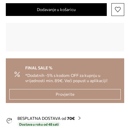
Dodavanje u košaricu
FINAL SALE %
*Dodatnih -5% s kodom: OFF za kupnju u
vrijednosti min. 89€. Veći popust u aplikaciji!
Provjerite
BESPLATNA DOSTAVA od
70€
Dostava u roku od 48 sati