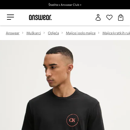
Štedite s Answear Club >
Answear
Muškarci
Odjeća
Majice i polo majice
Majice kratkih ru