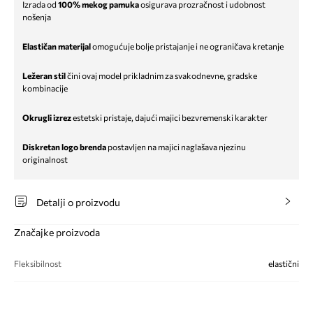
Izrada od
100% mekog pamuka
osigurava prozračnost i udobnost
nošenja
Elastičan materijal
omogućuje bolje pristajanje i ne ograničava kretanje
Ležeran stil
čini ovaj model prikladnim za svakodnevne, gradske
kombinacije
Okrugli izrez
estetski pristaje, dajući majici bezvremenski karakter
Diskretan logo brenda
postavljen na majici naglašava njezinu
originalnost
Detalji o proizvodu
Značajke proizvoda
Fleksibilnost
elastični