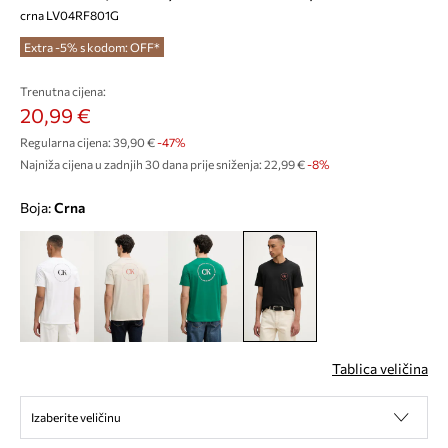
crna LV04RF801G
Extra -5% s kodom: OFF*
Trenutna cijena:
20,99 €
Regularna cijena:
39,90 €
-47%
Najniža cijena u zadnjih 30 dana prije sniženja:
22,99 €
 -8%
Boja:
crna
Tablica veličina
Izaberite veličinu