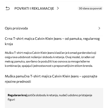
POVRATI I REKLAMACIJE
30 dana za povrat
Opis proizvoda
Crna T-shirt majica Calvin Klein Jeans – od pamuka, regularnog
kroja
Muška T-shirt majica Calvin Klein Jeans klasičan je komad garderobe koji
osigurava udobnost nošenja i slobodu kretanja. Ovaj model, izrađen od
mekog pamuka, savršeno će poslužiti kao osnova za mnoge ležerne
kombinacije, spajajući jednostavnost s prepoznatljivim stilom brenda.
Muška pamučna T-shirt majica Calvin Klein Jeans – upoznajte
njezine prednosti
Regularan kroj
potiče slobodu kretanja, nudeći udobno pristajanje
figuri