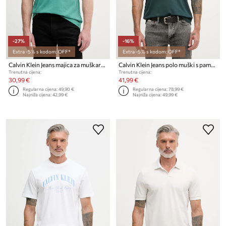
-27%
-16%
Extra -5% s kodom: OFF*
Extra -5% s kodom: OFF*
Calvin Klein Jeans majica za muškarce od pamuka
Calvin Klein Jeans polo muški s pamukom
Trenutna cijena:
Trenutna cijena:
30,99 €
41,99 €
Regularna cijena:
49,90 €
Regularna cijena:
78,99 €
Najniža cijena:
42,99 €
Najniža cijena:
49,99 €