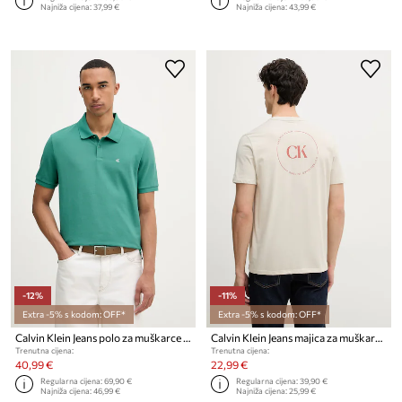
Najniža cijena:
37,99 €
Najniža cijena:
43,99 €
-12%
-11%
Extra -5% s kodom: OFF*
Extra -5% s kodom: OFF*
Calvin Klein Jeans polo za muškarce od pamuka
Calvin Klein Jeans majica za muškarce od pamuka
Trenutna cijena:
Trenutna cijena:
40,99 €
22,99 €
Regularna cijena:
69,90 €
Regularna cijena:
39,90 €
Najniža cijena:
46,99 €
Najniža cijena:
25,99 €