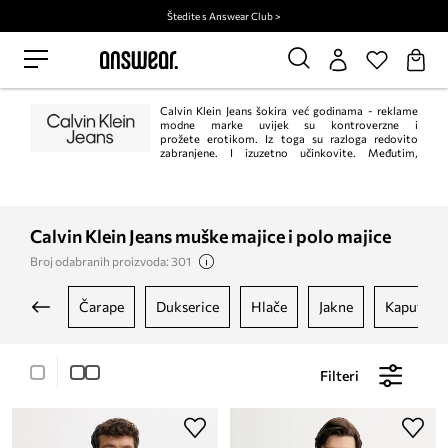
Štedite s Answear Club >
Calvin Klein Jeans šokira već godinama - reklame
modne marke uvijek su kontroverzne i
prožete erotikom. Iz toga su razloga redovito
zabranjene. I izuzetno učinkovite. Međutim,
traperice s karakterističnim "omega" šavom na stražnjim džepovima su prije
svega novina, moderne i minimalne. Princip "manje je više" u ovom slučaju
savršeno funkcionira.
Calvin Klein Jeans muške majice i polo majice
Broj odabranih proizvoda: 301
čarape
dukserice
hlače
jakne
kaputi
Filteri