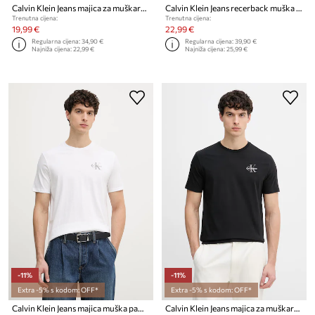
Calvin Klein Jeans majica za muškarce od pamuka
Calvin Klein Jeans recerback muška pamučna
Trenutna cijena:
Trenutna cijena:
19,99 €
22,99 €
Regularna cijena:
34,90 €
Regularna cijena:
39,90 €
Najniža cijena:
22,99 €
Najniža cijena:
25,99 €
-11%
-11%
Extra -5% s kodom: OFF*
Extra -5% s kodom: OFF*
Calvin Klein Jeans majica muška pamukna
Calvin Klein Jeans majica za muškarce od pamuka