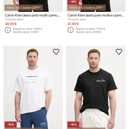
-16%
Extra -5% s kodom: OFF*
Extra -5% s kodom: OFF*
Calvin Klein Jeans polo muški pamučni
Calvin Klein Jeans polo muške s pamukom
Trenutna cijena:
Trenutna cijena:
48,99 €
41,99 €
Regularna cijena:
79,90 €
Regularna cijena:
79,90 €
Najniža cijena:
53,99 €
Najniža cijena:
49,99 €
-10%
-15%