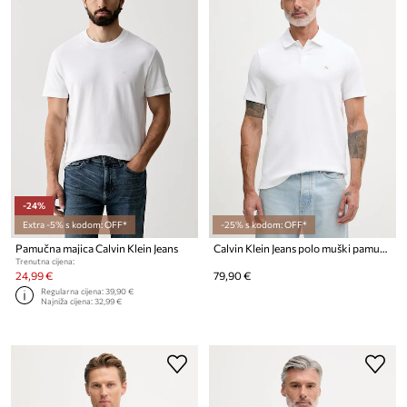
-24%
Extra -5% s kodom: OFF*
-25% s kodom: OFF*
Pamučna majica Calvin Klein Jeans
Calvin Klein Jeans polo muški pamučni
Trenutna cijena:
24,99 €
79,90 €
Regularna cijena:
39,90 €
Najniža cijena:
32,99 €