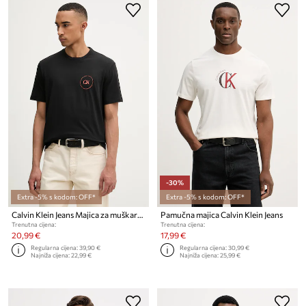
-30%
Extra -5% s kodom: OFF*
Extra -5% s kodom: OFF*
Calvin Klein Jeans Majica za muškarce od pamuka
Pamučna majica Calvin Klein Jeans
Trenutna cijena:
Trenutna cijena:
20,99 €
17,99 €
Regularna cijena:
39,90 €
Regularna cijena:
30,99 €
Najniža cijena:
22,99 €
Najniža cijena:
25,99 €