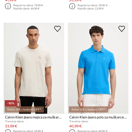
Regularna cijena:
78,99 €
Regularna cijena:
39,90 €
Najniža cijena:
49,99 €
Najniža cijena:
22,99 €
-10%
Extra -5% s kodom: OFF*
Extra -5% s kodom: OFF*
Calvin Klein Jeans majica za muškarce od pamuka 2-pack
Calvin Klein Jeans polo za muškarce od pamuka
Trenutna cijena:
Trenutna cijena:
33,99 €
40,99 €
Regularna cijena:
59,90 €
Regularna cijena:
69,90 €