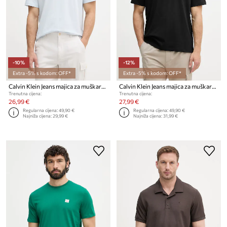
-10%
-12%
Extra -5% s kodom: OFF*
Extra -5% s kodom: OFF*
Calvin Klein Jeans majica za muškarce od pamuka
Calvin Klein Jeans majica za muškarce od pamuka
Trenutna cijena:
Trenutna cijena:
26,99 €
27,99 €
Regularna cijena:
49,90 €
Regularna cijena:
49,90 €
Najniža cijena:
29,99 €
Najniža cijena:
31,99 €