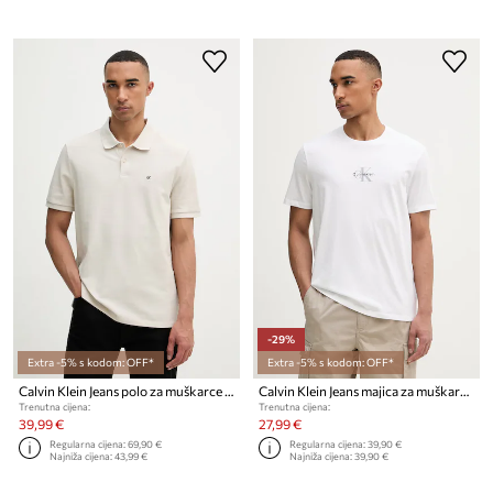
-29%
Extra -5% s kodom: OFF*
Extra -5% s kodom: OFF*
Calvin Klein Jeans polo za muškarce od pamuka
Calvin Klein Jeans majica za muškarce od pamuka
Trenutna cijena:
Trenutna cijena:
39,99 €
27,99 €
Regularna cijena:
69,90 €
Regularna cijena:
39,90 €
Najniža cijena:
43,99 €
Najniža cijena:
39,90 €