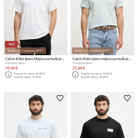
-15%
Extra -5% s kodom: OFF*
Extra -5% s kodom: OFF*
Calvin Klein Jeans Majica za muškarce od pamuka
Calvin Klein Jeans majica za muškarce od pamuka
Trenutna cijena:
Trenutna cijena:
26,99 €
25,99 €
Regularna cijena:
49,90 €
Regularna cijena:
34,90 €
Najniža cijena:
31,99 €
Najniža cijena:
26,99 €