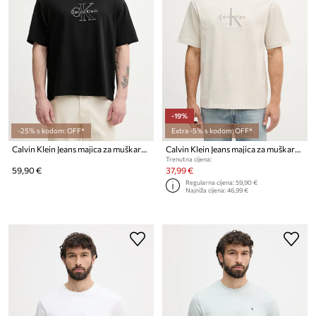
-19%
-25% s kodom: OFF*
Extra -5% s kodom: OFF*
Calvin Klein Jeans majica za muškarce od pamuka
Calvin Klein Jeans majica za muškarce od pamuka
Trenutna cijena:
59,90 €
37,99 €
Regularna cijena:
59,90 €
Najniža cijena:
46,99 €