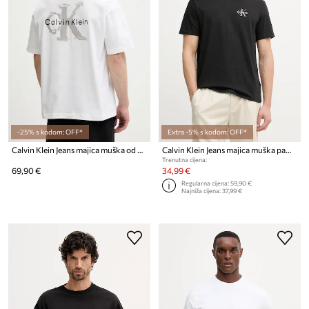
-25% s kodom: OFF*
Extra -5% s kodom: OFF*
Calvin Klein Jeans majica muška od pamuka
Calvin Klein Jeans majica muška pamučna 2-pack
Trenutna cijena:
69,90 €
34,99 €
Regularna cijena:
59,90 €
Najniža cijena:
37,99 €