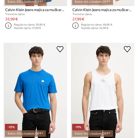
Extra -5% s kodom: OFF*
Extra -5% s kodom: OFF*
Calvin Klein Jeans majica za muškarce od pamuka
Calvin Klein Jeans majica za muškarce od pamuka
Trenutna cijena:
Trenutna cijena:
33,99 €
27,99 €
Regularna cijena:
59,90 €
Regularna cijena:
49,90 €
Najniža cijena:
37,99 €
Najniža cijena:
32,99 €
-13%
-11%
Extra -5% s kodom: OFF*
Extra -5% s kodom: OFF*