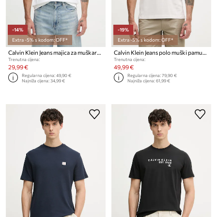
-14%
-19%
Extra -5% s kodom: OFF*
Extra -5% s kodom: OFF*
Calvin Klein Jeans majica za muškarce od pamuka
Calvin Klein Jeans polo muški pamučni
Trenutna cijena:
Trenutna cijena:
29,99 €
49,99 €
Regularna cijena:
49,90 €
Regularna cijena:
79,90 €
Najniža cijena:
34,99 €
Najniža cijena:
61,99 €