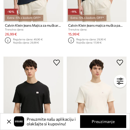
-10%
-11%
Extra -5% s kodom: OFF*
Extra -5% s kodom: OFF*
Calvin Klein Jeans Majica za muškarce s pamukom
Calvin Klein Jeans majica muška pamučna
Trenutna cijena:
Trenutna cijena:
26,99 €
15,99 €
Regularna cijena:
49,90 €
Regularna cijena:
29,90 €
Najniža cijena:
29,99 €
Najniža cijena:
17,99 €
Preuzmite našu aplikaciju i
Preuzimanje
olakšajte si kupovinu!