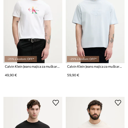
-25% s kodom: OFF*
-25% s kodom: OFF*
Calvin Klein Jeans majica za muškarce od pamuka
Calvin Klein Jeans majica za muškarce od pamuka
49,90 €
59,90 €