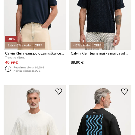
-10%
Extra -5% s kodom: OFF*
-15% s kodom: OFF*
Calvin Klein Jeans polo za muškarce od pamuka
Calvin Klein Jeans muška majica od pamuka
Trenutna cijena:
40,99 €
89,90 €
Regularna cijena:
69,90 €
Najniža cijena:
45,99 €