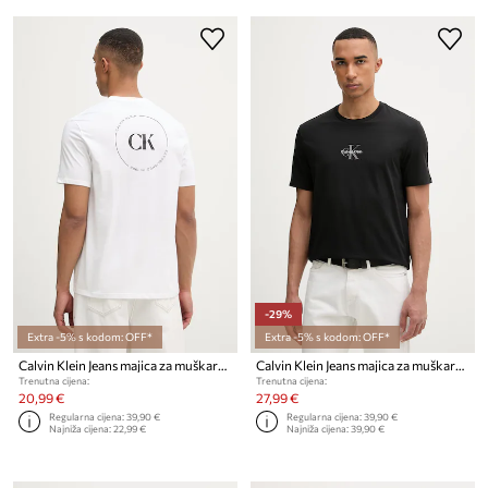
-29%
Extra -5% s kodom: OFF*
Extra -5% s kodom: OFF*
Calvin Klein Jeans majica za muškarce od pamuka
Calvin Klein Jeans majica za muškarce od pamuka
Trenutna cijena:
Trenutna cijena:
20,99 €
27,99 €
Regularna cijena:
39,90 €
Regularna cijena:
39,90 €
Najniža cijena:
22,99 €
Najniža cijena:
39,90 €