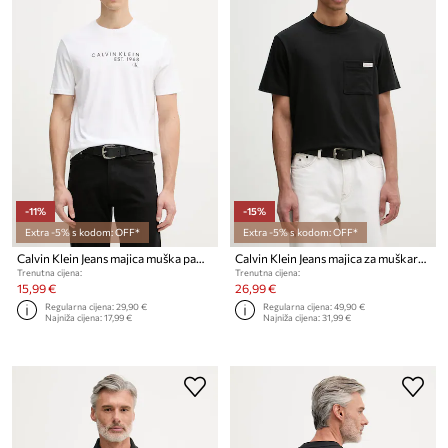
-11%
-15%
Extra -5% s kodom: OFF*
Extra -5% s kodom: OFF*
Calvin Klein Jeans majica muška pamučna
Calvin Klein Jeans majica za muškarce od pamuka
Trenutna cijena:
Trenutna cijena:
15,99 €
26,99 €
Regularna cijena:
29,90 €
Regularna cijena:
49,90 €
Najniža cijena:
17,99 €
Najniža cijena:
31,99 €