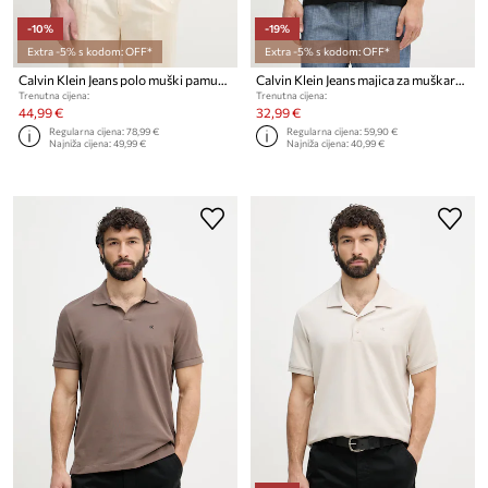
-10%
-19%
Extra -5% s kodom: OFF*
Extra -5% s kodom: OFF*
Calvin Klein Jeans polo muški pamučni
Calvin Klein Jeans majica za muškarce od pamuka
Trenutna cijena:
Trenutna cijena:
44,99 €
32,99 €
Regularna cijena:
78,99 €
Regularna cijena:
59,90 €
Najniža cijena:
49,99 €
Najniža cijena:
40,99 €