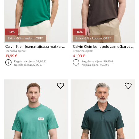
-13%
-16%
Extra -5% s kodom: OFF*
Extra -5% s kodom: OFF*
Calvin Klein Jeans majica za muškarce od pamuka
Calvin Klein Jeans polo za muškarce s pamukom
Trenutna cijena:
Trenutna cijena:
19,99 €
41,99 €
Regularna cijena:
34,90 €
Regularna cijena:
79,90 €
Najniža cijena:
22,99 €
Najniža cijena:
49,99 €