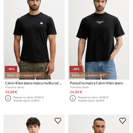
-10%
-28%
Extra -5% s kodom: OFF*
Extra -5% s kodom: OFF*
Calvin Klein Jeans majica muška od pamuka 2-pack
Pamučna majica Calvin Klein Jeans
Trenutna cijena:
Trenutna cijena:
33,99 €
24,90 €
Regularna cijena:
59,90 €
Regularna cijena:
49,90 €
Najniža cijena:
37,99 €
Najniža cijena:
34,99 €