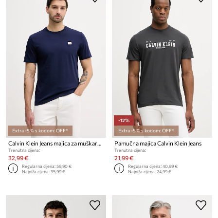
-12%
Extra -5% s kodom: OFF*
Extra -5% s kodom: OFF*
Calvin Klein Jeans majica za muškarce od pamuka 2-pack
Pamučna majica Calvin Klein Jeans
Trenutna cijena:
Trenutna cijena:
32,99 €
21,99 €
Regularna cijena:
59,90 €
Regularna cijena:
40,99 €
Najniža cijena:
35,99 €
Najniža cijena:
24,99 €