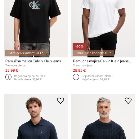
-50%
Extra -5% s kodom: OFF*
Extra -5% s kodom: OFF*
Pamučna majica Calvin Klein Jeans
Pamučna majica Calvin Klein Jeans 2-pack
Trenutna cijena:
Trenutna cijena:
32,99 €
29,95 €
Regularna cijena:
59,90 €
Regularna cijena:
59,90 €
Najniža cijena:
35,99 €
Najniža cijena:
59,90 €