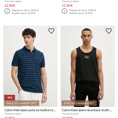
Trenutna cijena:
Trenutna cijena:
22,99 €
22,99 €
Regularna cijena:
39,90 €
Regularna cijena:
39,90 €
Najniža cijena:
25,99 €
Najniža cijena:
25,99 €
-16%
Extra -5% s kodom: OFF*
Extra -5% s kodom: OFF*
Calvin Klein Jeans polo za muškarce od pamuka
Calvin Klein Jeans recerback muški pamučni
Trenutna cijena:
Trenutna cijena:
41,99 €
20,99 €