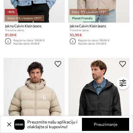
-10%
Extra -5% s kodom: OFF*
Extra -5% s kodom: OFF*
Planet Friendly
Jakna Calvin Klein Jeans
Jakna Calvin Klein Jeans
Trenutna cijena:
Trenutna cijena:
81,99 €
93,99 €
Regularna cijena:
169,90 €
Regularna cijena:
189,90 €
Najniža cijena:
91,99 €
Najniža cijena:
100,99 €
Preuzmite našu aplikaciju i
Preuzimanje
olakšajte si kupovinu!