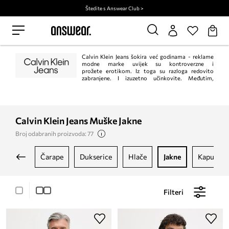
Štedite s Answear Club >
Calvin Klein Jeans šokira već godinama - reklame
modne marke uvijek su kontroverzne i
prožete erotikom. Iz toga su razloga redovito
zabranjene. I izuzetno učinkovite. Međutim,
traperice s karakterističnim "omega" šavom na stražnjim džepovima su prije
svega novina, moderne i minimalne. Princip "manje je više" u ovom slučaju
savršeno funkcionira.
Calvin Klein Jeans Muške Jakne
Broj odabranih proizvoda: 77
čarape
dukserice
hlače
jakne
kaputi
Filteri