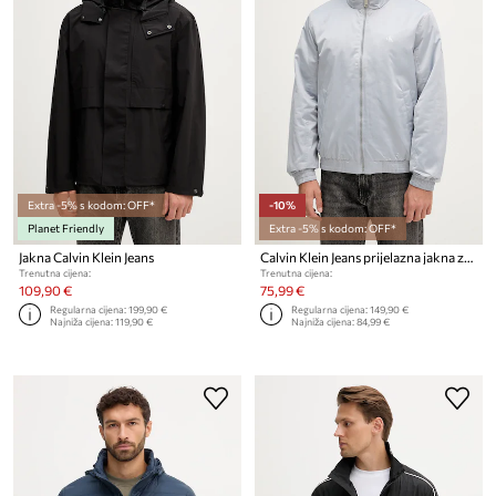
Extra -5% s kodom: OFF*
-10%
Planet Friendly
Extra -5% s kodom: OFF*
Jakna Calvin Klein Jeans
Calvin Klein Jeans prijelazna jakna za muškarce
Trenutna cijena:
Trenutna cijena:
109,90 €
75,99 €
Regularna cijena:
199,90 €
Regularna cijena:
149,90 €
Najniža cijena:
119,90 €
Najniža cijena:
84,99 €