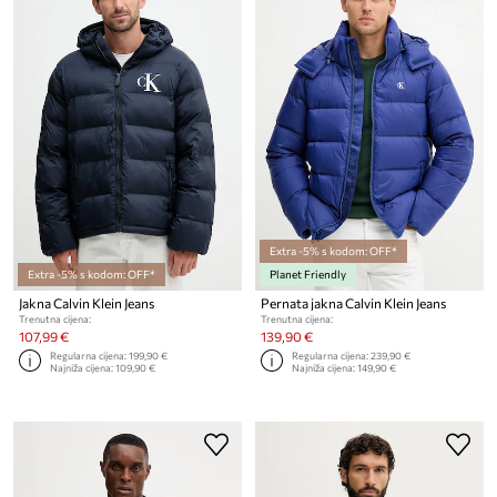
Extra -5% s kodom: OFF*
Extra -5% s kodom: OFF*
Planet Friendly
Jakna Calvin Klein Jeans
Pernata jakna Calvin Klein Jeans
Trenutna cijena:
Trenutna cijena:
107,99 €
139,90 €
Regularna cijena:
199,90 €
Regularna cijena:
239,90 €
Najniža cijena:
109,90 €
Najniža cijena:
149,90 €