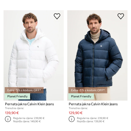
Extra -5% s kodom: OFF*
Extra -5% s kodom: OFF*
Planet Friendly
Planet Friendly
Pernata jakna Calvin Klein Jeans
Pernata jakna Calvin Klein Jeans
Trenutna cijena:
Trenutna cijena:
139,90 €
129,90 €
Regularna cijena:
239,90 €
Regularna cijena:
239,90 €
Najniža cijena:
149,90 €
Najniža cijena:
139,90 €