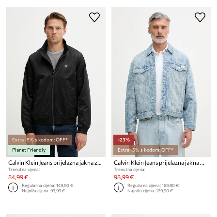
Extra -5% s kodom: OFF*
-23%
Planet Friendly
Extra -5% s kodom: OFF*
Calvin Klein Jeans prijelazna jakna za muškarce
Calvin Klein Jeans prijelazna jakna muška traper
Trenutna cijena:
Trenutna cijena:
84,99 €
98,99 €
Regularna cijena:
149,90 €
Regularna cijena:
169,90 €
Najniža cijena:
93,99 €
Najniža cijena:
129,90 €