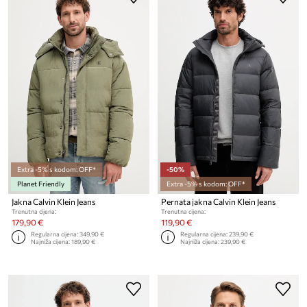
Extra -5% s kodom: OFF*
-50%
Planet Friendly
Extra -5% s kodom: OFF*
Jakna Calvin Klein Jeans
Pernata jakna Calvin Klein Jeans
Trenutna cijena:
Trenutna cijena:
179,90 €
119,90 €
Regularna cijena:
349,90 €
Regularna cijena:
239,90 €
Najniža cijena:
189,90 €
Najniža cijena:
239,90 €