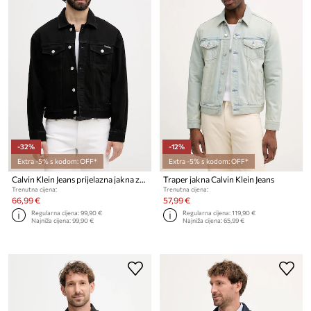
-32%
-12%
Extra -5% s kodom: OFF*
Extra -5% s kodom: OFF*
Calvin Klein Jeans prijelazna jakna za muškarce traper
Traper jakna Calvin Klein Jeans
Trenutna cijena:
Trenutna cijena:
66,99 €
57,99 €
Regularna cijena:
99,90 €
Regularna cijena:
119,90 €
Najniža cijena:
99,90 €
Najniža cijena:
65,99 €