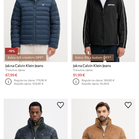
-19%
Extra -5% s kodom: OFF*
Extra -5% s kodom: OFF*
Jakna Calvin Klein Jeans
Jakna Calvin Klein Jeans
Trenutna cijena:
Trenutna cijena:
87,99 €
91,99 €
Regularna cijena:
179,90 €
Regularna cijena:
169,90 €
Najniža cijena:
109,90 €
Najniža cijena:
93,99 €