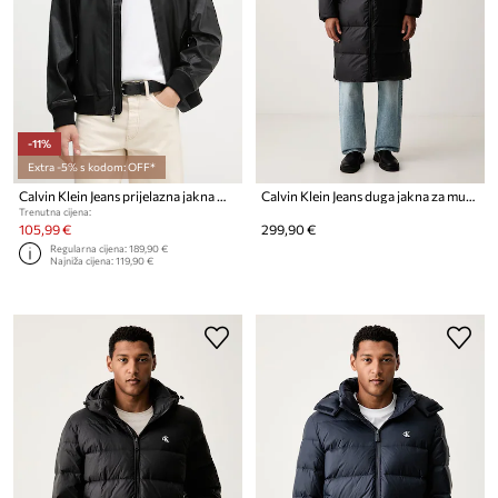
-11%
Extra -5% s kodom: OFF*
Calvin Klein Jeans prijelazna jakna muška
Calvin Klein Jeans duga jakna za muškarce
Trenutna cijena:
105,99 €
299,90 €
Regularna cijena:
189,90 €
Najniža cijena:
119,90 €