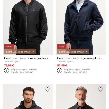
-14%
-11%
Extra -5% s kodom: OFF*
Extra -5% s kodom: OFF*
Calvin Klein Jeans bomber jakna za muškarce
Calvin Klein Jeans prijelazna jakna za muškarce
Trenutna cijena:
Trenutna cijena:
79,99 €
93,99 €
Regularna cijena:
149,90 €
Regularna cijena:
149,90 €
Najniža cijena:
93,99 €
Najniža cijena:
105,99 €