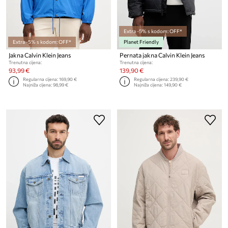
Extra -5% s kodom: OFF*
Extra -5% s kodom: OFF*
Planet Friendly
Jakna Calvin Klein Jeans
Pernata jakna Calvin Klein Jeans
Trenutna cijena:
Trenutna cijena:
93,99 €
139,90 €
Regularna cijena:
169,90 €
Regularna cijena:
239,90 €
Najniža cijena:
98,99 €
Najniža cijena:
149,90 €