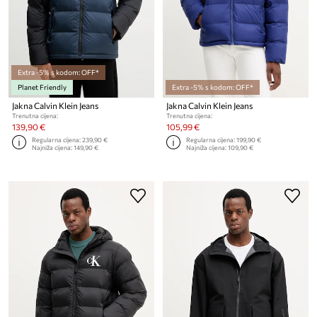
Extra -5% s kodom: OFF*
Planet Friendly
Extra -5% s kodom: OFF*
Jakna Calvin Klein Jeans
Jakna Calvin Klein Jeans
Trenutna cijena:
Trenutna cijena:
139,90 €
105,99 €
Regularna cijena:
239,90 €
Regularna cijena:
199,90 €
Najniža cijena:
149,90 €
Najniža cijena:
109,90 €