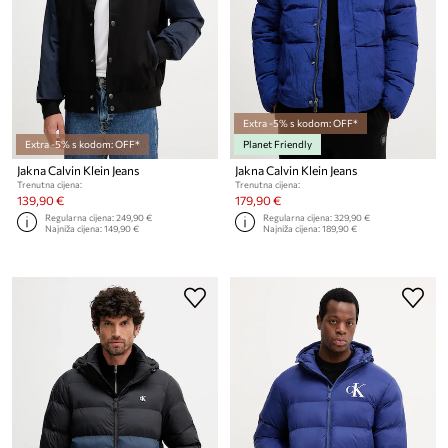
Extra -5% s kodom: OFF*
Extra -5% s kodom: OFF*
Planet Friendly
Jakna Calvin Klein Jeans
Jakna Calvin Klein Jeans
Trenutna cijena:
Trenutna cijena:
139,90 €
179,90 €
Regularna cijena:
249,90 €
Regularna cijena:
329,90 €
Najniža cijena:
149,90 €
Najniža cijena:
189,90 €