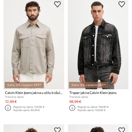
Extra -5% s kodom: OFF*
Extra -5% s kodom: OFF*
Calvin Klein Jeans jakna u stilu košulje za muškarce od pamuka
Traper jakna Calvin Klein Jeans
Trenutna cijena:
Trenutna cijena:
72,99 €
98,99 €
Regularna cijena:
129,90 €
Regularna cijena:
169,90 €
Najniža cijena:
80,99 €
Najniža cijena:
109,90 €