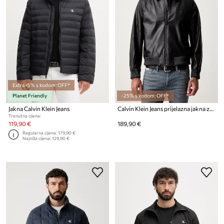
Extra -5% s kodom: OFF*
Planet Friendly
-25% s kodom: OFF*
Jakna Calvin Klein Jeans
Calvin Klein Jeans prijelazna jakna za muškarce
Trenutna cijena:
119,90 €
189,90 €
Regularna cijena:
179,90 €
Najniža cijena:
129,90 €