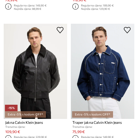
Regularna cijena:
149,90 €
Regularna cijena:
189,90 €
Najniža cijena:
88,99 €
Najniža cijena:
129,90 €
-15%
Extra -5% s kodom: OFF*
Extra -5% s kodom: OFF*
Jakna Calvin Klein Jeans
Traper jakna Calvin Klein Jeans
Trenutna cijena:
Trenutna cijena:
109,90 €
75,99 €
Regularna cijena:
229,90 €
Regularna cijena:
149,90 €