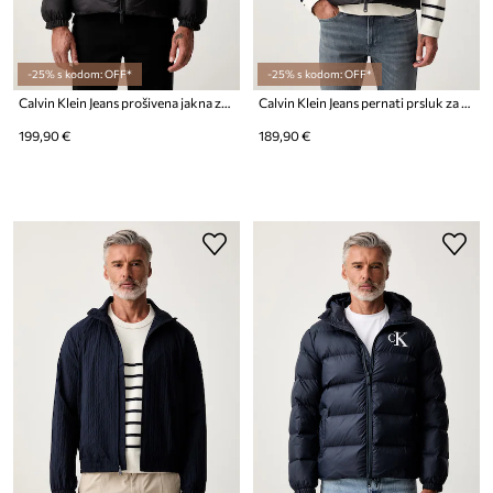
-25% s kodom: OFF*
-25% s kodom: OFF*
Calvin Klein Jeans prošivena jakna za muškarce
Calvin Klein Jeans pernati prsluk za muškarce
199,90 €
189,90 €