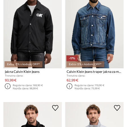
-17%
Extra -5% s kodom: OFF*
Extra -5% s kodom: OFF*
Jakna Calvin Klein Jeans
Calvin Klein Jeans traper jakna za muškarce od pamuka
Trenutna cijena:
Trenutna cijena:
93,99 €
62,99 €
Regularna cijena:
169,90 €
Regularna cijena:
119,90 €
Najniža cijena:
98,99 €
Najniža cijena:
75,99 €