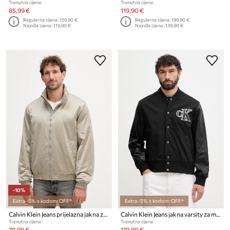
Trenutna cijena:
Trenutna cijena:
85,99 €
119,90 €
Regularna cijena:
159,90 €
Regularna cijena:
199,90 €
Najniža cijena:
119,90 €
Najniža cijena:
139,90 €
-10%
Extra -5% s kodom: OFF*
Extra -5% s kodom: OFF*
Calvin Klein Jeans prijelazna jakna za muškarce
Calvin Klein Jeans jakna varsity za muškarce
Trenutna cijena:
Trenutna cijena:
79,99 €
119,90 €