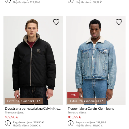
Najniža cijena:
129,90 €
Najniža cijena:
80,99 €
-11%
Extra -5% s kodom: OFF*
Extra -5% s kodom: OFF*
Dvostrana pernata jakna Calvin Klein Jeans
Traper jakna Calvin Klein Jeans
Trenutna cijena:
Trenutna cijena:
189,90 €
105,99 €
Regularna cijena:
329,90 €
Regularna cijena:
199,90 €
Najniža cijena:
209,90 €
Najniža cijena:
119,90 €