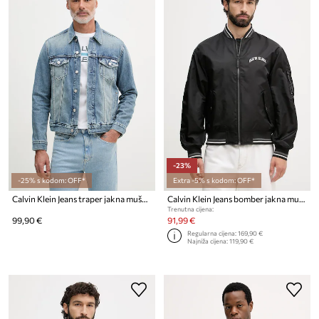
-23%
-25% s kodom: OFF*
Extra -5% s kodom: OFF*
Calvin Klein Jeans traper jakna muška
Calvin Klein Jeans bomber jakna muška
Trenutna cijena:
99,90 €
91,99 €
Regularna cijena:
169,90 €
Najniža cijena:
119,90 €