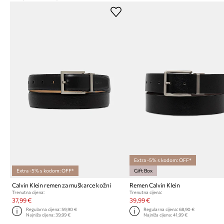
Extra -5% s kodom: OFF*
Extra -5% s kodom: OFF*
Gift Box
Calvin Klein remen za muškarce kožni
Remen Calvin Klein
Trenutna cijena:
Trenutna cijena:
37,99 €
39,99 €
Regularna cijena:
59,90 €
Regularna cijena:
68,90 €
Najniža cijena:
39,99 €
Najniža cijena:
41,99 €