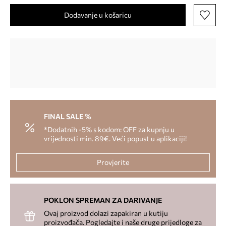
Dodavanje u košaricu
FINAL SALE %
*Dodatnih -5% s kodom: OFF za kupnju u
vrijednosti min. 89€. Veći popust u aplikaciji!
Provjerite
POKLON SPREMAN ZA DARIVANJE
Ovaj proizvod dolazi zapakiran u kutiju
proizvođača. Pogledajte i naše druge prijedloge za