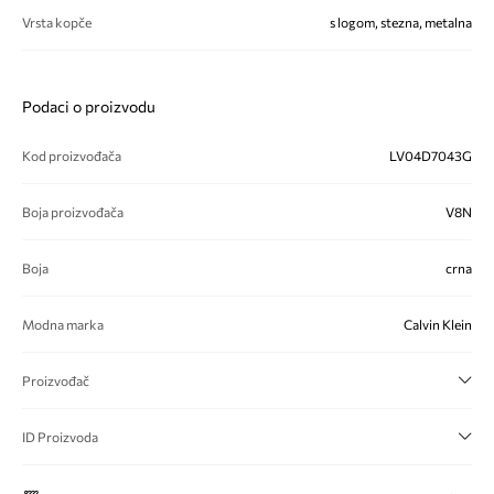
Vrsta kopče
s logom, stezna, metalna
Podaci o proizvodu
Kod proizvođača
LV04D7043G
Boja proizvođača
V8N
Boja
crna
Modna marka
Calvin Klein
Proizvođač
ID Proizvoda