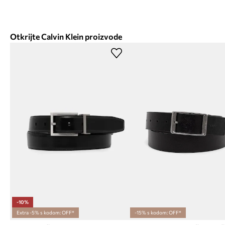
Otkrijte Calvin Klein proizvode
-10%
Extra -5% s kodom: OFF*
-15% s kodom: OFF*