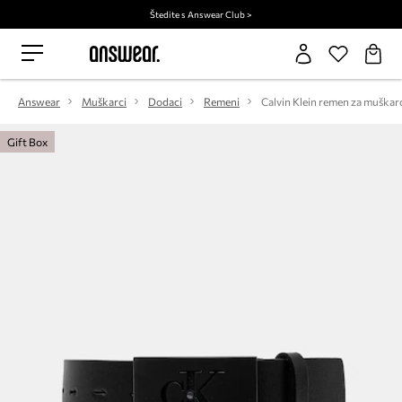
Štedite s Answear Club >
Answear
Muškarci
Dodaci
Remeni
Calvin Klein remen za muškar
Gift Box