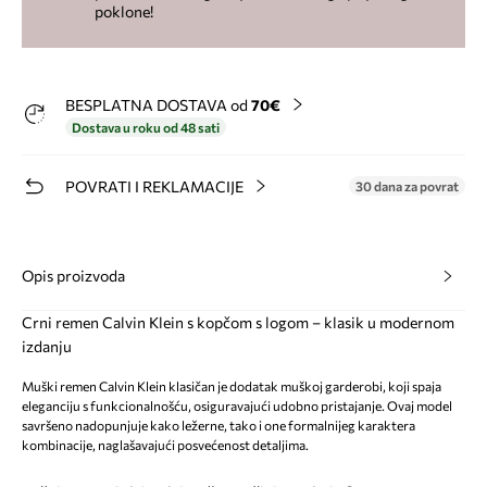
poklone!
BESPLATNA DOSTAVA od
70€
Dostava u roku od 48 sati
POVRATI I REKLAMACIJE
30 dana za povrat
Opis proizvoda
Crni remen Calvin Klein s kopčom s logom – klasik u modernom
izdanju
Muški remen Calvin Klein klasičan je dodatak muškoj garderobi, koji spaja
eleganciju s funkcionalnošću, osiguravajući udobno pristajanje. Ovaj model
savršeno nadopunjuje kako ležerne, tako i one formalnijeg karaktera
kombinacije, naglašavajući posvećenost detaljima.