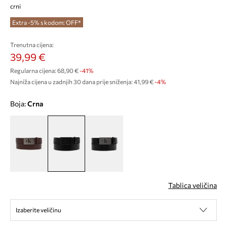
crni
Extra -5% s kodom: OFF*
Trenutna cijena:
39,99 €
Regularna cijena:
68,90 €
-41%
Najniža cijena u zadnjih 30 dana prije sniženja:
41,99 €
 -4%
Boja:
crna
Tablica veličina
Izaberite veličinu