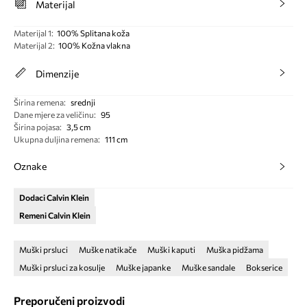
Materijal
Materijal 1
:
100% Splitana koža
Materijal 2
:
100% Kožna vlakna
Dimenzije
Širina remena
:
srednji
Dane mjere za veličinu
:
95
Širina pojasa
:
3,5 cm
Ukupna duljina remena
:
111 cm
Oznake
Dodaci Calvin Klein
Remeni Calvin Klein
Muški prsluci
Muške natikače
Muški kaputi
Muška pidžama
Muški prsluci za kosulje
Muške japanke
Muške sandale
Bokserice
Preporučeni proizvodi