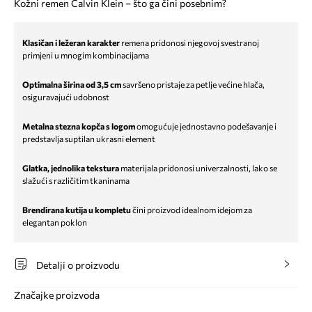
Kožni remen Calvin Klein – što ga čini posebnim?
Klasičan i ležeran karakter
remena pridonosi njegovoj svestranoj
primjeni u mnogim kombinacijama
Optimalna širina od 3,5 cm
savršeno pristaje za petlje većine hlača,
osiguravajući udobnost
Metalna stezna kopča s logom
omogućuje jednostavno podešavanje i
predstavlja suptilan ukrasni element
Glatka, jednolika tekstura
materijala pridonosi univerzalnosti, lako se
slažući s različitim tkaninama
Brendirana kutija u kompletu
čini proizvod idealnom idejom za
elegantan poklon
Detalji o proizvodu
Značajke proizvoda