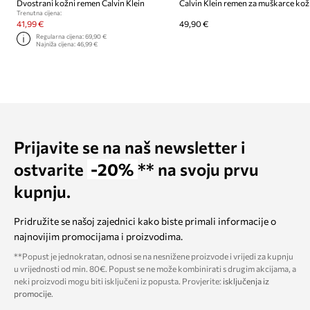
Dvostrani kožni remen Calvin Klein
Calvin Klein remen za muškarce kož
Trenutna cijena:
41,99 €
49,90 €
Regularna cijena:
69,90 €
Najniža cijena:
46,99 €
Prijavite se na naš newsletter i
ostvarite
-20%
** na svoju prvu
kupnju.
Pridružite se našoj zajednici kako biste primali informacije o
najnovijim promocijama i proizvodima.
**Popust je jednokratan, odnosi se na nesnižene proizvode i vrijedi za kupnju
u vrijednosti od min. 80€. Popust se ne može kombinirati s drugim akcijama, a
neki proizvodi mogu biti isključeni iz popusta. Provjerite:
isključenja iz
promocije
.