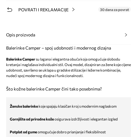
POVRATI I REKLAMACIJE
30 dana za povrat
Opis proizvoda
Balerinke Camper – spoj udobnosti i modernog dizajna
Balerinke Camper
su lagana i elegantna obuća koja omogućuje slobodu
kretanja i naglašava individualni stil. Ovaj model, dizajniran za žene koje cijene
udobnost, savršeno se uklapa u gradske stilizacije i ležerne kombinacije,
nudeći spoj modernog dizajna i funkcionalnosti.
Što kožne balerinke Camper čini tako posebnima?
Ženske balerinke
koje spajaju klasičan kroj s modernim naglaskom
Gornjište od prirodne kože
osigurava izdržljivost i elegantan izgled
Potplat od gume
omogućuje dobro prianjanje i fleksibilnost