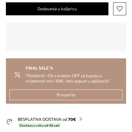
Dodavanje u košaricu
FINAL SALE %
*Dodatnih -5% s kodom: OFF za kupnju u
vrijednosti min. 89€. Veći popust u aplikaciji!
Provjerite
BESPLATNA DOSTAVA od
70€
Dostava u roku od 48 sati