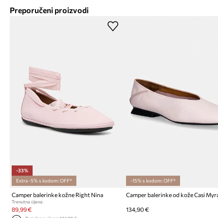
Preporučeni proizvodi
-33%
Extra -5% s kodom: OFF*
-15% s kodom: OFF*
Camper balerinke kožne Right Nina
Camper balerinke od kože Casi Myr
Trenutna cijena:
89,99 €
134,90 €