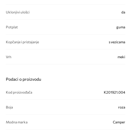
Uklonjivi ulošci
da
Potplat
guma
Kopčanje i pristajanje
s vezicama
Vrh
meki
Podaci o proizvodu
Kod proizvođača
K201921.004
Boja
roza
Modna marka
Camper