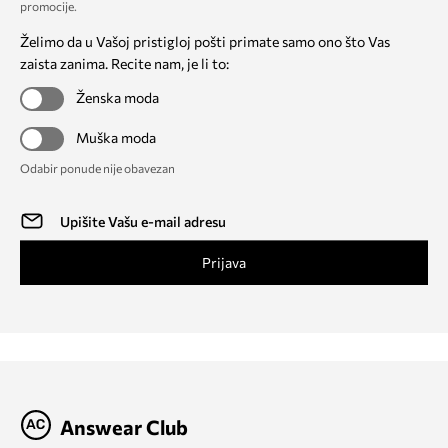
promocije
.
Želimo da u Vašoj pristigloj pošti primate samo ono što Vas
zaista zanima. Recite nam, je li to:
Ženska moda
Muška moda
Odabir ponude nije obavezan
Prijava
Answear Club