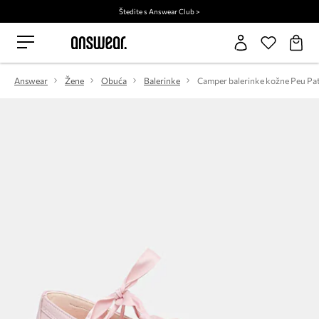
Štedite s Answear Club >
Answear
Žene
Obuća
Balerinke
Camper balerinke kožne Peu Pa