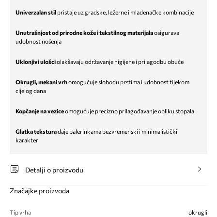
Univerzalan stil
pristaje uz gradske, ležerne i mladenačke kombinacije
Unutrašnjost od prirodne kože i tekstilnog materijala
osigurava
udobnost nošenja
Uklonjivi ulošci
olakšavaju održavanje higijene i prilagodbu obuće
Okrugli, mekani vrh
omogućuje slobodu prstima i udobnost tijekom
cijelog dana
Kopčanje na vezice
omogućuje precizno prilagođavanje obliku stopala
Glatka tekstura
daje balerinkama bezvremenski i minimalistički
karakter
Detalji o proizvodu
Značajke proizvoda
Tip vrha
okrugli