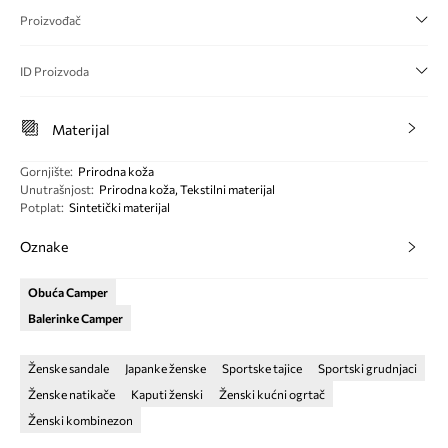
Proizvođač
ID Proizvoda
Materijal
Gornjište
:
Prirodna koža
Unutrašnjost
:
Prirodna koža, Tekstilni materijal
Potplat
:
Sintetički materijal
Oznake
Obuća Camper
Balerinke Camper
Ženske sandale
Japanke ženske
Sportske tajice
Sportski grudnjaci
Ženske natikače
Kaputi ženski
Ženski kućni ogrtač
Ženski kombinezon