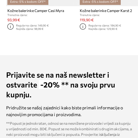
Extra -5% s kodom: OFF*
Extra -5% s kodom: OFF*
Kožne balerinke Camper Casi Myra
Kožne balerinke Camper Karst 2
Trenutna cijena:
Trenutna cijena:
93,99 €
119,90 €
Regularna cijena:
149,90 €
Regularna cijena:
184,90 €
Najniža cijena:
98,99 €
Najniža cijena:
129,90 €
Prijavite se na naš newsletter i
ostvarite
-20%
** na svoju prvu
kupnju.
Pridružite se našoj zajednici kako biste primali informacije o
najnovijim promocijama i proizvodima.
**Popust je jednokratan, odnosi se na nesnižene proizvode i vrijedi za kupnju
u vrijednosti od min. 80€. Popust se ne može kombinirati s drugim akcijama, a
neki proizvodi mogu biti isključeni iz popusta. Provjerite:
isključenja iz