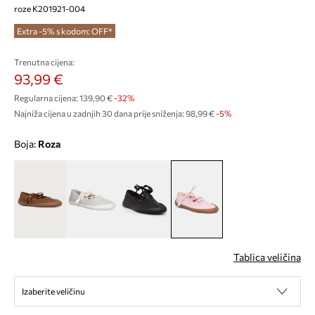
roze K201921-004
Extra -5% s kodom: OFF*
Trenutna cijena:
93,99 €
Regularna cijena:
139,90 €
-32%
Najniža cijena u zadnjih 30 dana prije sniženja:
98,99 €
 -5%
Boja:
roza
Tablica veličina
Izaberite veličinu