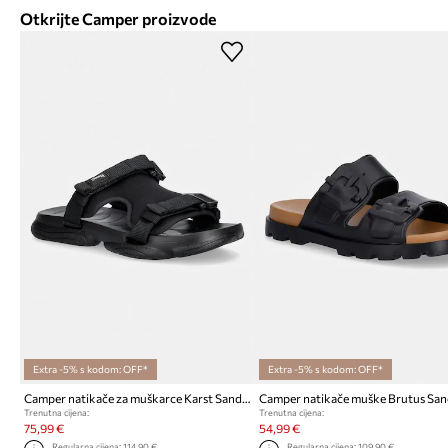
Otkrijte Camper proizvode
Extra -5% s kodom: OFF*
Extra -5% s kodom: OFF*
Camper natikače za muškarce Karst Sandal
Camper natikače muške Brutus San
Trenutna cijena:
Trenutna cijena:
75,99 €
54,99 €
Regularna cijena:
114,90 €
Regularna cijena:
109,90 €