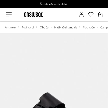
Štedite s Answear Club >
Answear
Muškarci
Obuća
Natikače i sandale
Natikače