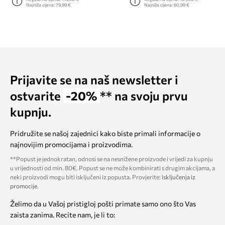
Najniža cijena:
79,99 €
Najniža cijena:
60,99 €
Prijavite se na naš newsletter i
ostvarite
-20%
** na svoju prvu
kupnju.
Pridružite se našoj zajednici kako biste primali informacije o
najnovijim promocijama i proizvodima.
**Popust je jednokratan, odnosi se na nesnižene proizvode i vrijedi za kupnju
u vrijednosti od min. 80€. Popust se ne može kombinirati s drugim akcijama, a
neki proizvodi mogu biti isključeni iz popusta. Provjerite:
isključenja iz
promocije
.
Želimo da u Vašoj pristigloj pošti primate samo ono što Vas
zaista zanima. Recite nam, je li to: