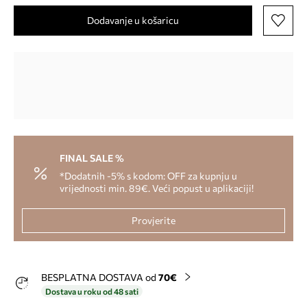
Dodavanje u košaricu
FINAL SALE %
*Dodatnih -5% s kodom: OFF za kupnju u
vrijednosti min. 89€. Veći popust u aplikaciji!
Provjerite
BESPLATNA DOSTAVA od
70€
Dostava u roku od 48 sati