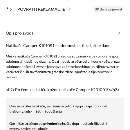
POVRATI I REKLAMACIJE
30 dana za povrat
Opis proizvoda
Natikače Camper K101091 – udobnost i stil za ljetne dane
Muške natikače Camper K101091 prijedlog su za muškarce koji cijene spoj
udobnosti i klasičnog dizajna. Ovaj model, izrađen od prirodne kože, pruža
udobnost nošenja i izvrsna je osnova za ljetne kombinacije. Njihov svestran
karakter čini ih savršenima za gradske izlete i opuštanje tijekom toplih
mjeseci.
<h2>Po čemu se ističu kožne natikače Camper K101091?</h2>
Ovo su
muške natikače
, savršene za ljeto, koje pružaju udobnost
tijekom gradskih šetnji i opuštanja
Gornjište izrađeno od
prirodne kože
, što doprinosi izdržljivosti i
estetskom izgledu obuće