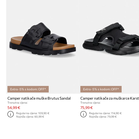
Extra -5% s kodom: OFF*
Extra -5% s kodom: OFF*
Camper natikače muške Brutus Sandal
Trenutna cijena:
Trenutna cijena:
54,99 €
75,99 €
Regularna cijena:
109,90 €
Regularna cijena:
114,90 €
Najniža cijena:
60,99 €
Najniža cijena:
79,99 €