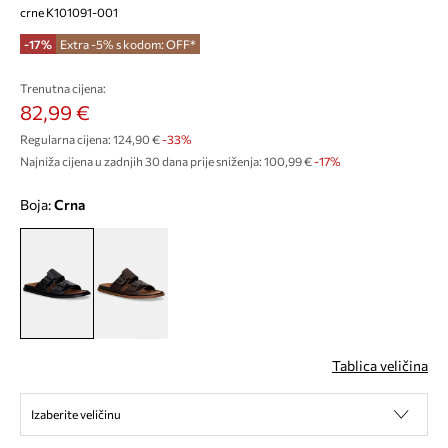
crne K101091-001
-17%
Extra -5% s kodom: OFF*
Trenutna cijena:
82,99 €
Regularna cijena:
124,90 €
-33%
Najniža cijena u zadnjih 30 dana prije sniženja:
100,99 €
 -17%
Boja:
crna
Tablica veličina
Izaberite veličinu