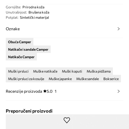
Gornjište
:
Prirodna koža
Unutrašnjost
:
Brušena koža
Potplat
:
Sintetički materijal
Oznake
Obuća Camper
Natikače i sandale Camper
Natikače Camper
Muški prsluci
Muške natikače
Muški kaputi
Muška pidžama
Muški prsluci za kosulje
Muške japanke
Muške sandale
Bokserice
Recenzije proizvoda
5.0
1
Preporučeni proizvodi