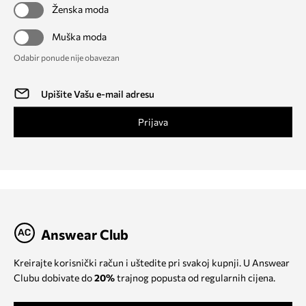
Ženska moda
Muška moda
Odabir ponude nije obavezan
Prijava
Answear Club
Kreirajte korisnički račun i uštedite pri svakoj kupnji. U Answear
Clubu dobivate do
20%
trajnog popusta od regularnih cijena.