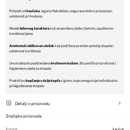
Potplat od
kaučuka
, lagano fleksibilan, osigurava dobro prianjanje i
udobnost pri hodanju
Model
ležernog karaktera
koji se savršeno slaže s ljetnim, opuštenim
kombinacijama
Anatomski oblikovan uložak
koji podržava pravilan položaj stopala i
udobnost korištenja
Unutrašnjost podstavljena
brušenom kožom
, što potiče prozračnost i
higijenske uvjete za stopala
Praktično
kopčanje s dvije kopče
s iglom, koje omogućuje individualno
prilagođavanje stopalu
Detalji o proizvodu
Značajke proizvoda
Potplat
kaučuk