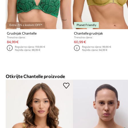
Extra -5% s kodom: OFF*
Planet Friendly
Grudnjak Chantelle
Chantelle grudnjak
Trenutna cijena:
Trenutna cijena:
84,99 €
60,99 €
Regularna cijena:
159,90 €
Regularna cijena:
99,90 €
Najniža cijena:
88,99 €
Najniža cijena:
64,99 €
Otkrijte Chantelle proizvode