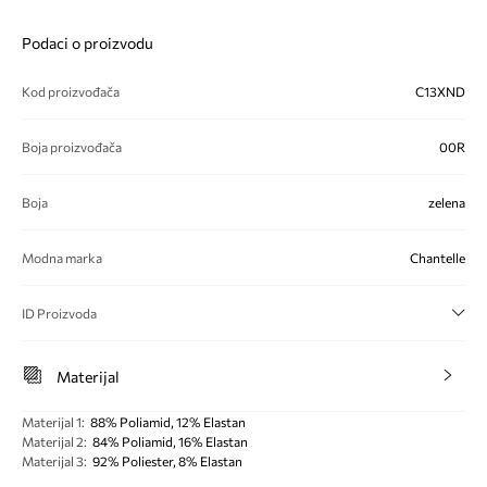
Podaci o proizvodu
Kod proizvođača
C13XND
Boja proizvođača
00R
Boja
zelena
Modna marka
Chantelle
ID Proizvoda
Materijal
Materijal 1
:
88% Poliamid, 12% Elastan
Materijal 2
:
84% Poliamid, 16% Elastan
Materijal 3
:
92% Poliester, 8% Elastan