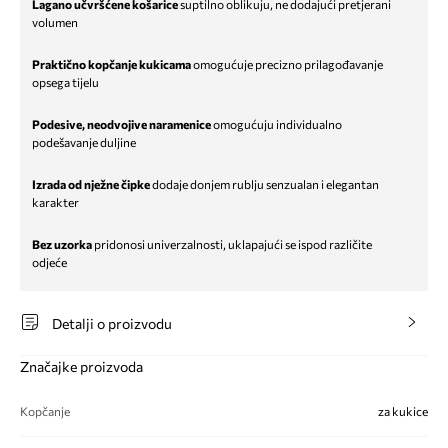
Lagano učvršćene košarice
suptilno oblikuju, ne dodajući pretjerani
volumen
Praktično kopčanje kukicama
omogućuje precizno prilagođavanje
opsega tijelu
Podesive, neodvojive naramenice
omogućuju individualno
podešavanje duljine
Izrada od nježne čipke
dodaje donjem rublju senzualan i elegantan
karakter
Bez uzorka
pridonosi univerzalnosti, uklapajući se ispod različite
odjeće
Detalji o proizvodu
Značajke proizvoda
Kopčanje
za kukice