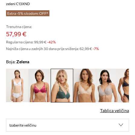
zeleni C13XND
Extra -5% s kodom: OFF*
Trenutna cijena:
57,99 €
Regularna cijena:
99,99 €
-42%
Najniža cijena u zadnjih 30 dana prije sniženja:
62,99 €
 -7%
Boja:
zelena
Tablica veličina
Izaberite veličinu