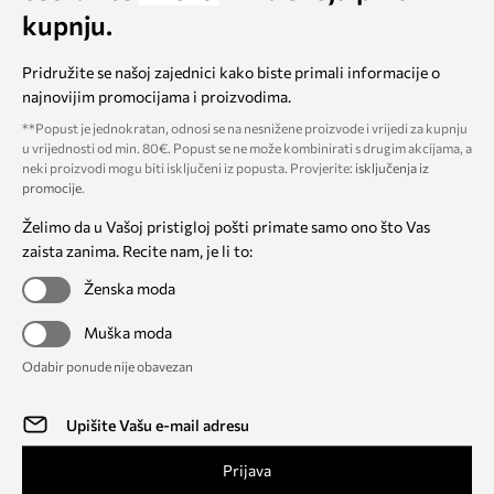
kupnju.
Pridružite se našoj zajednici kako biste primali informacije o
najnovijim promocijama i proizvodima.
**Popust je jednokratan, odnosi se na nesnižene proizvode i vrijedi za kupnju
u vrijednosti od min. 80€. Popust se ne može kombinirati s drugim akcijama, a
neki proizvodi mogu biti isključeni iz popusta. Provjerite:
isključenja iz
promocije
.
Želimo da u Vašoj pristigloj pošti primate samo ono što Vas
zaista zanima. Recite nam, je li to:
Ženska moda
Muška moda
Odabir ponude nije obavezan
Prijava