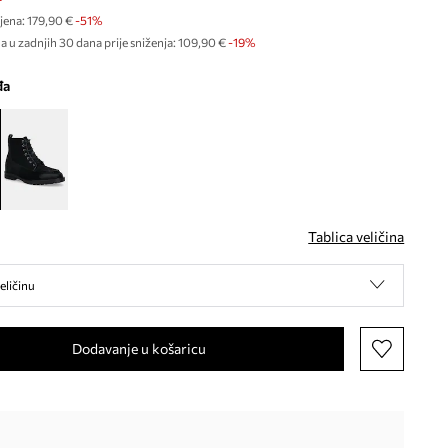
jena:
179,90 €
-51%
a u zadnjih 30 dana prije sniženja:
109,90 €
 -19%
đa
Tablica veličina
eličinu
Dodavanje u košaricu