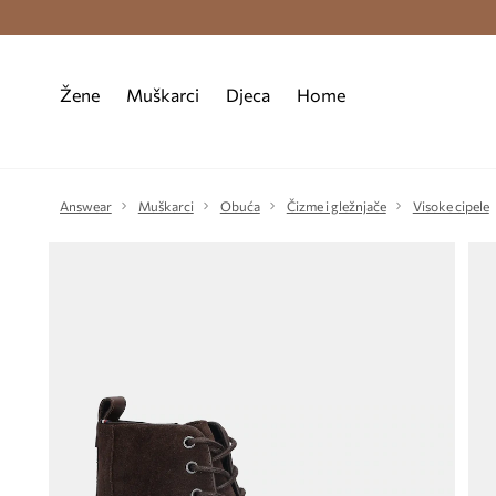
Premium Fashion Benefits >
Besplatna d
Žene
Muškarci
Djeca
Home
Answear
Muškarci
Obuća
Čizme i gležnjače
Visoke cipele