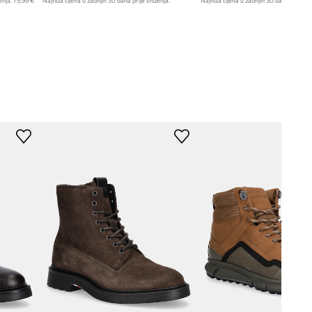
enja:
75,99 €
Najniža cijena u zadnjih 30 dana prije sniženja:
Najniža cijena u zadnjih 30 dana prije sn
109,90 €