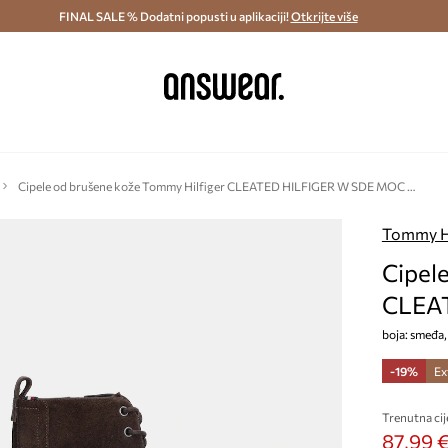
ostava i povrat (od 70€) >
FINAL SALE % Dodatni popusti u aplikaciji!
Dostava u roku 48 sati >
Otkrijte više
Štedite s 
Cipele od brušene kože Tommy Hilfiger CLEATED HILFIGER W SDE MOC BOOT
Tommy Hi
Cipel
CLEA
boja: smeđ
-19%
Ex
Trenutna cij
87,99 