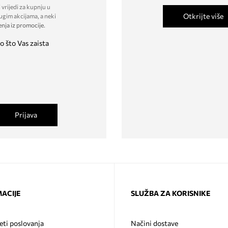
 vrijedi za kupnju u
Otkrijte više
ugim akcijama, a neki
enja iz promocije
.
o što Vas zaista
Prijava
ACIJE
SLUŽBA ZA KORISNIKE
eti poslovanja
Načini dostave