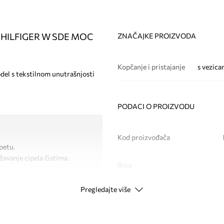
ED HILFIGER W SDE MOC
ZNAČAJKE PROIZVODA
Kopčanje i pristajanje
s vezica
del s tekstilnom unutrašnjosti
PODACI O PROIZVODU
Kod proizvođača
petu.
žavanje cipela čistima.
Boja
Pregledajte više
Modna marka
T
Proizvođač