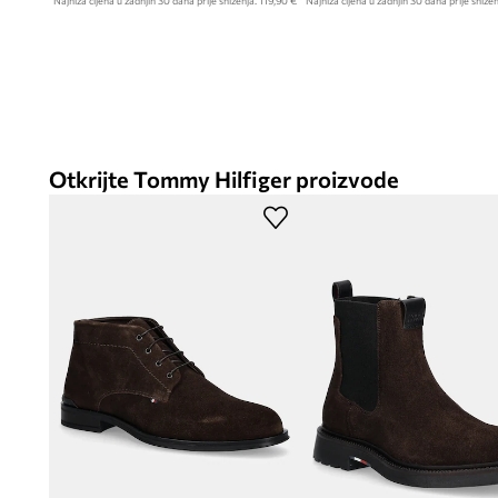
Najniža cijena u zadnjih 30 dana prije sniženja:
119,90 €
Najniža cijena u zadnjih 30 dana prije snižen
Otkrijte Tommy Hilfiger proizvode