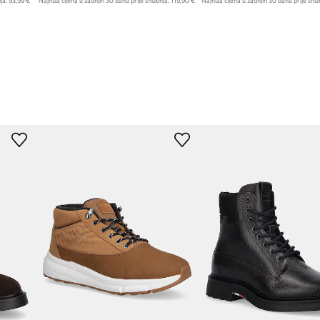
ja:
93,99 €
Najniža cijena u zadnjih 30 dana prije sniženja:
119,90 €
Najniža cijena u zadnjih 30 dana prije sniž