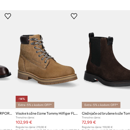
ID Proizvoda
-14%
Extra -5% s kodom: OFF*
Extra -5% s kodom: OFF*
Kožne cipele Tommy Hilfiger CORPORATE HILFIGER LTH BOOT
Visoke kožne čizme Tommy Hilfiger FLEX TH OUTDOOR W NBK BOOT
Trenutna cijena:
Trenutna cijena:
102,99 €
72,99 €
Regularna cijena:
219,90 €
Regularna cijena:
159,90 €