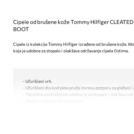
Cipele od brušene kože Tommy Hilfiger CLEAT
BOOT
Cipele iz kolekcije Tommy Hilfiger izrađene od brušene kože. Mo
koja je udobna za stopalo i olakšava održavanje cipela čistima.
- Učvršćeni vrh.
- Učvršćeni dio kod pete pruža izvrsnu potporu za gležanj i 
- Tekstilna unutrašnjost udobna je za stopalo i olakšava odr
- Model s toplinskom izolacijom.
- Gumeni potplat je izdržljiv i otporan na oštećenja.
- Model na vezanje sa bočnim patentnim zatvaračem.
- Duljina uloška: 27,5 cm.
- Dimenzije navedene za veličinu: 42.