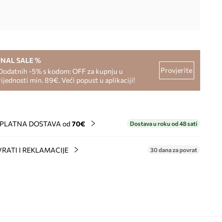
INAL SALE %
Provjerite
Dodatnih -5% s kodom: OFF za kupnju u
rijednosti min. 89€. Veći popust u aplikaciji!
PLATNA DOSTAVA od
70€
Dostava u roku od 48 sati
RATI I REKLAMACIJE
30 dana za povrat