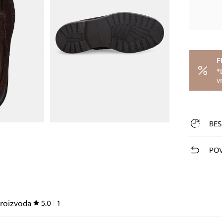
F
*
v
BES
POV
proizvoda
5.0
1