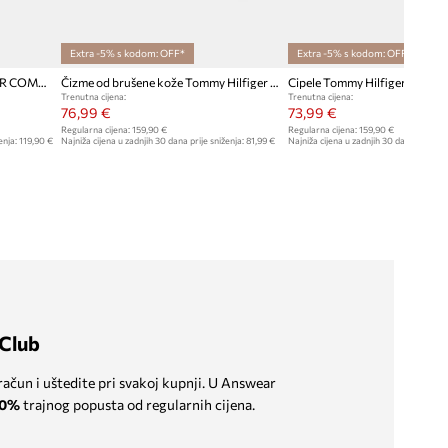
Extra -5% s kodom: OFF*
Extra -5% s kodom: OFF*
Cipele Tommy Hilfiger HILFIGER COMFORT LWT WRM MX BOOT
Čizme od brušene kože Tommy Hilfiger COMFORT LWT SDE BOOT
Trenutna cijena:
Trenutna cijena:
76,99 €
73,99 €
Regularna cijena:
159,90 €
Regularna cijena:
159,90 €
enja:
119,90 €
Najniža cijena u zadnjih 30 dana prije sniženja:
81,99 €
Najniža cijena u zadnjih 30 dana prije sn
Club
 račun i uštedite pri svakoj kupnji. U Answear
0%
trajnog popusta od regularnih cijena.