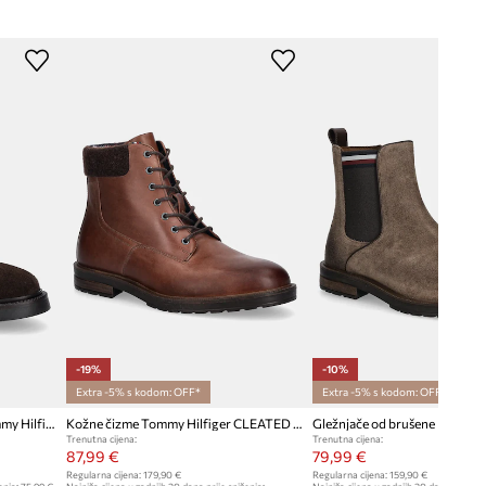
-19%
-10%
Extra -5% s kodom: OFF*
Extra -5% s kodom: OFF*
Gležnjače od brušene kože Tommy Hilfiger COMFORT LWT SDE CHELSEA
Kožne čizme Tommy Hilfiger CLEATED HILFIGER W LTH BOOT
Trenutna cijena:
Trenutna cijena:
87,99 €
79,99 €
Regularna cijena:
179,90 €
Regularna cijena:
159,90 €