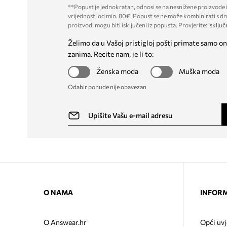
**Popust je jednokratan, odnosi se na nesnižene proizvode i
vrijednosti od min. 80€. Popust se ne može kombinirati s dr
proizvodi mogu biti isključeni iz popusta. Provjerite:
isključ
Želimo da u Vašoj pristigloj pošti primate samo on
zanima. Recite nam, je li to:
Ženska moda
Muška moda
Odabir ponude nije obavezan
O NAMA
INFORM
O Answear.hr
Opći uvj