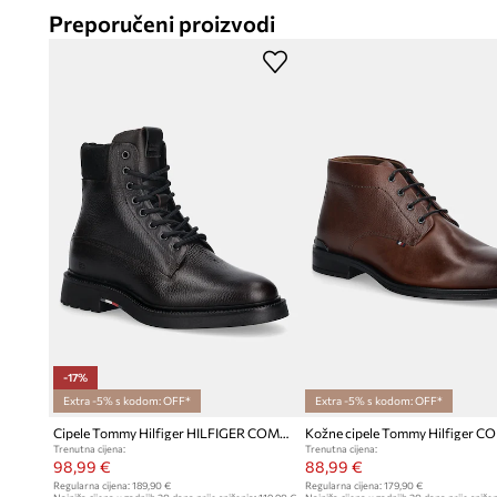
Preporučeni proizvodi
-17%
Extra -5% s kodom: OFF*
Extra -5% s kodom: OFF*
Cipele Tommy Hilfiger HILFIGER COMFORT LWT WRM MX BOOT
Trenutna cijena:
Trenutna cijena:
98,99 €
88,99 €
Regularna cijena:
189,90 €
Regularna cijena:
179,90 €