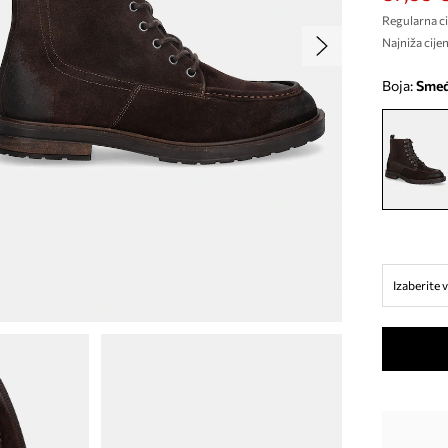
Regularna ci
Najniža cijen
Boja:
sme
Izaberite v