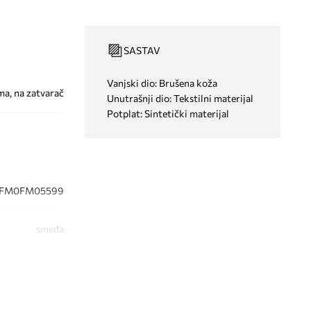
SASTAV
Vanjski dio: Brušena koža
ma, na zatvarač
Unutrašnji dio: Tekstilni materijal
Potplat: Sintetički materijal
FM0FM05599
smeđa
ommy Hilfiger