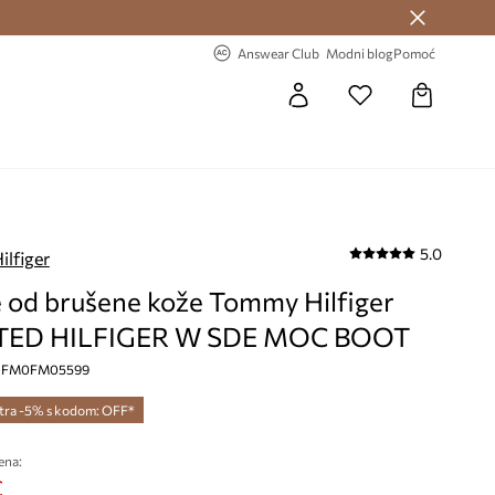
Answear Club >
-20% na prvu narudžbu >
Answear Club
Modni blog
Pomoć
5.0
lfiger
e od brušene kože Tommy Hilfiger
TED HILFIGER W SDE MOC BOOT
a, FM0FM05599
tra -5% s kodom: OFF*
ena:
€