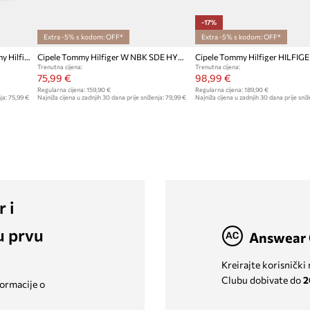
-17%
Extra -5% s kodom: OFF*
Extra -5% s kodom: OFF*
Gležnjače od brušene kože Tommy Hilfiger COMFORT LWT SDE CHELSEA
Cipele Tommy Hilfiger W NBK SDE HYBRID BOOT
Trenutna cijena:
Trenutna cijena:
75,99 €
98,99 €
Regularna cijena:
159,90 €
Regularna cijena:
189,90 €
ja:
75,99 €
Najniža cijena u zadnjih 30 dana prije sniženja:
79,99 €
Najniža cijena u zadnjih 30 dana prije sniž
r i
u prvu
Answear 
Kreirajte korisnički
Clubu dobivate do
2
formacije o