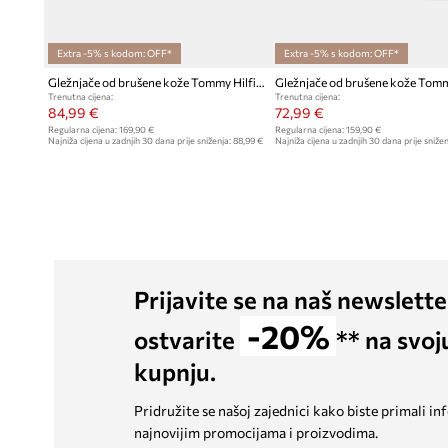
Extra -5% s kodom: OFF*
Extra -5% s kodom: OFF*
Gležnjače od brušene kože Tommy Hilfiger CORPORATE HILFIGER SDE BOOT
Trenutna cijena:
Trenutna cijena:
84,99 €
72,99 €
Regularna cijena:
169,90 €
Regularna cijena:
159,90 €
Najniža cijena u zadnjih 30 dana prije sniženja:
88,99 €
Najniža cijena u zadnjih 30 dana prije snižen
Prijavite se na naš newslette
-20%
ostvarite
** na svoj
kupnju.
Pridružite se našoj zajednici kako biste primali in
najnovijim promocijama i proizvodima.