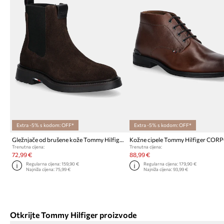
Extra -5% s kodom: OFF*
Extra -5% s kodom: OFF*
Gležnjače od brušene kože Tommy Hilfiger COMFORT LWT SDE CHELSEA
Trenutna cijena:
Trenutna cijena:
72,99 €
88,99 €
Regularna cijena:
159,90 €
Regularna cijena:
179,90 €
Najniža cijena:
75,99 €
Najniža cijena:
93,99 €
Otkrijte Tommy Hilfiger proizvode