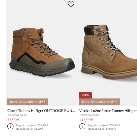
-14%
Extra -5% s kodom: OFF*
Extra -5% s kodom: OFF*
Cipele Tommy Hilfiger OUTDOOR RUNNER HI WPM
Trenutna cijena:
Trenutna cijena:
73,99 €
102,99 €
Regularna cijena:
159,90 €
Regularna cijena:
219,90 €
Najniža cijena:
76,99 €
Najniža cijena:
119,90 €