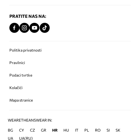
PRATITE NAS NA:
Politika privatnosti
Pravilnici
Podaci tvrtke
Kolačići
Mapa stranice
WEARETHEANSWEAR IN:
BG
CY
CZ
GR
HR
HU
IT
PL
RO
SI
SK
UA
UA(RU)