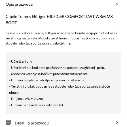
Opis proizvoda
Cipele Tommy Hilfiger HILFIGER COMFORT LWT WRM MX
BOOT
Cipele iz kolekcije Tommy Hilfiger izrađene od kombinacije prirodne kože i
tekstilnog materijala. Model s tekstilnom unutrašnjosti koja je udobna za
stopalo i olakšava održavanje cipela čistima.
- Učvršćeni vrh.
- Učvršćeni dio kod pete pruža izvrsnu potporu za gležanj i petu.
- Model na vezanje sa bočnim patentnim zatvaračem.
- Gumeni potplat je izdržljiv i otporan na oštećenja.
- Tekstilni uložak udoban je za stopalo i olakšava održavanje čistoće
obuće.
- Duljina uloška: 26 cm.
- Dimenzije navedene za veličinu: 40.
Detalji o proizvodu