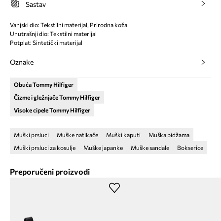
Sastav
Vanjski dio: Tekstilni materijal, Prirodna koža
Unutrašnji dio: Tekstilni materijal
Potplat: Sintetički materijal
Oznake
Obuća Tommy Hilfiger
Čizme i gležnjače Tommy Hilfiger
Visoke cipele Tommy Hilfiger
Muški prsluci
Muške natikače
Muški kaputi
Muška pidžama
Muški prsluci za kosulje
Muške japanke
Muške sandale
Bokserice
Preporučeni proizvodi