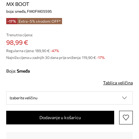
MX BOOT
boja: smeđa, FM0FM05595
-17%
Extra -5% s kodom: OFF*
Trenutna cijena:
98,99 €
Regularna cijena:
189,90 €
-47%
Najniža cijena u zadnjih 30 dana prije sniženja:
119,90 €
 -17%
Boja:
smeđa
Tablica veličina
Izaberite veličinu
Dodavanje u košaricu