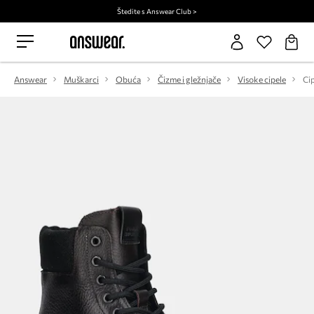
Štedite s Answear Club >
Answear
Muškarci
Obuća
Čizme i gležnjače
Visoke cipele