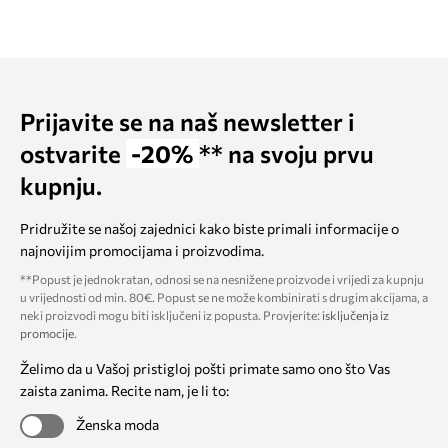
Prijavite se na naš newsletter i
ostvarite
-20%
** na svoju prvu
kupnju.
Pridružite se našoj zajednici kako biste primali informacije o
najnovijim promocijama i proizvodima.
**Popust je jednokratan, odnosi se na nesnižene proizvode i vrijedi za kupnju
u vrijednosti od min. 80€. Popust se ne može kombinirati s drugim akcijama, a
neki proizvodi mogu biti isključeni iz popusta. Provjerite:
isključenja iz
promocije
.
Želimo da u Vašoj pristigloj pošti primate samo ono što Vas
zaista zanima. Recite nam, je li to:
Ženska moda