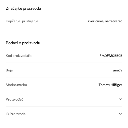
Značajke proizvoda
Kopčanje i pristajanje
s vezicama, na zatvarač
Podaci o proizvodu
Kod proizvođača
FM0FM05595
Boja
smeđa
Modna marka
Tommy Hilfiger
Proizvođač
ID Proizvoda