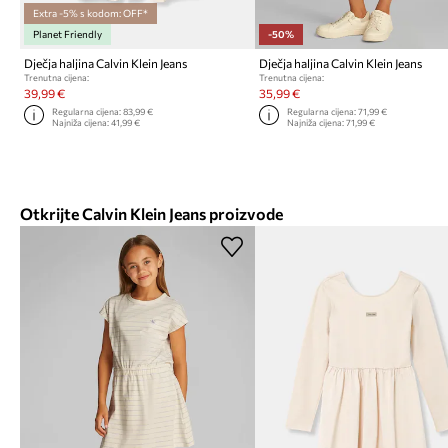
Extra -5% s kodom: OFF*
Planet Friendly
-50%
Dječja haljina Calvin Klein Jeans
Dječja haljina Calvin Klein Jeans
Trenutna cijena:
Trenutna cijena:
39,99 €
35,99 €
Regularna cijena:
83,99 €
Regularna cijena:
71,99 €
Najniža cijena:
41,99 €
Najniža cijena:
71,99 €
Otkrijte Calvin Klein Jeans proizvode