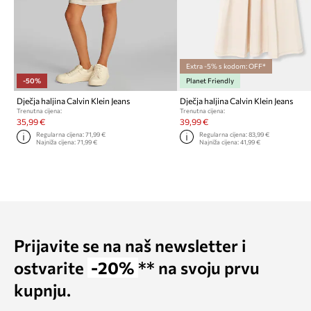
Extra -5% s kodom: OFF*
-50%
Planet Friendly
Dječja haljina Calvin Klein Jeans
Dječja haljina Calvin Klein Jeans
Trenutna cijena:
Trenutna cijena:
35,99 €
39,99 €
Regularna cijena:
71,99 €
Regularna cijena:
83,99 €
Najniža cijena:
71,99 €
Najniža cijena:
41,99 €
Prijavite se na naš newsletter i
ostvarite
-20%
** na svoju prvu
kupnju.