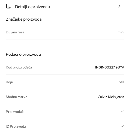
Detalji o proizvodu
Značajke proizvoda
Duljina reza
mini
Podaci o proizvodu
Kod proizvođača
IN0IN00327.9BYA
Boja
bež
Modna marka
Calvin Klein Jeans
Proizvođač
ID Proizvoda