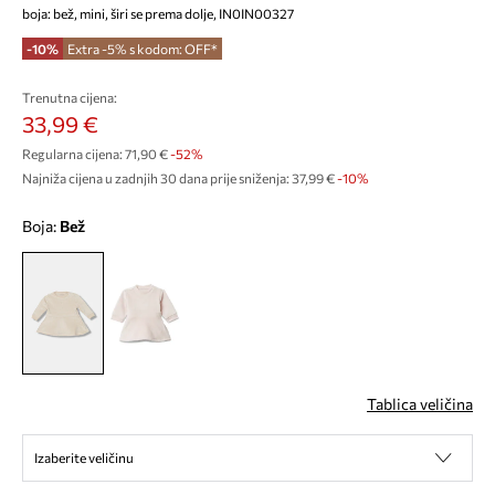
boja: bež, mini, širi se prema dolje, IN0IN00327
-10%
Extra -5% s kodom: OFF*
Trenutna cijena:
33,99 €
Regularna cijena:
71,90 €
-52%
Najniža cijena u zadnjih 30 dana prije sniženja:
37,99 €
 -10%
Boja:
bež
Tablica veličina
Izaberite veličinu