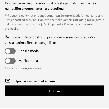
Pridružite se našoj zajednici kako biste primali informacije o
najnovijim promocijama i proizvodima.
**Popust je jednokratan, odnosi se na nesnižene proizvode i vrijedi za kupnju
u vrijednosti od min. 80€. Popust se ne može kombinirati s drugim akcijama, a
neki proizvodi mogu biti isključeni iz popusta. Provjerite:
isključenja iz
promocije
.
Želimo da u Vašoj pristigloj pošti primate samo ono što Vas
zaista zanima. Recite nam, je li to:
Ženska moda
Muška moda
Odabir ponude nije obavezan
Prijava