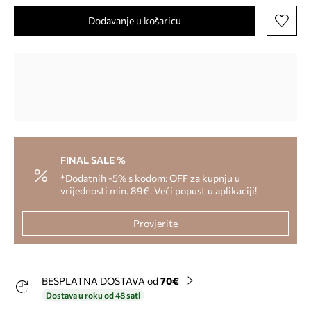
Dodavanje u košaricu
FINAL SALE %
*Dodatnih -5% s kodom: OFF za kupnju u
vrijednosti min. 89€. Veći popust u aplikaciji!
Provjerite
BESPLATNA DOSTAVA od
70€
Dostava u roku od 48 sati