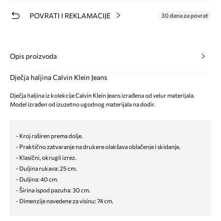
POVRATI I REKLAMACIJE
30 dana za povrat
Opis proizvoda
Dječja haljina Calvin Klein Jeans
Dječja haljina iz kolekcije Calvin Klein Jeans izrađena od velur materijala.
Model izrađen od izuzetno ugodnog materijala na dodir.
- Kroj raširen prema dolje.
- Praktično zatvaranje na drukere olakšava oblačenje i skidanje.
- Klasični, okrugli izrez.
- Duljina rukava: 25 cm.
- Duljina: 40 cm.
- Širina ispod pazuha: 30 cm.
- Dimenzije navedene za visinu: 74 cm.