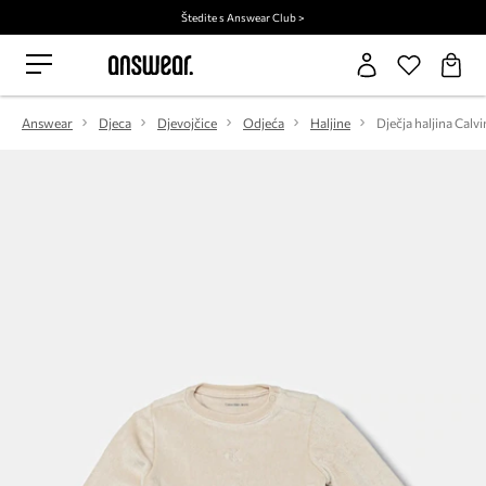
Štedite s Answear Club >
Answear
Djeca
Djevojčice
Odjeća
Haljine
Dječja haljina Calvi