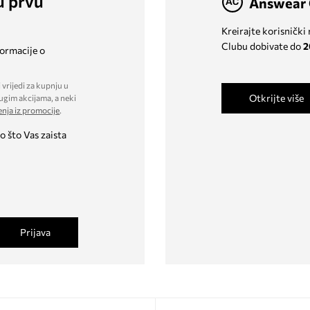
u prvu
Answear 
Kreirajte korisnički
Clubu dobivate do
2
formacije o
 vrijedi za kupnju u
Otkrijte više
ugim akcijama, a neki
enja iz promocije
.
o što Vas zaista
Prijava