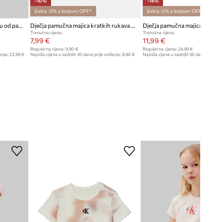
-10%
-14%
Extra -5% s kodom: OFF*
Extra -5% s kodom: OFF*
Calvin Klein Jeans majica za djecu od pamuka
Dječja pamučna majica kratkih rukava United Colors of Benetton
Trenutna cijena:
Trenutna cijena:
7,99 €
11,99 €
Regularna cijena:
9,90 €
Regularna cijena:
24,99 €
enja:
23,99 €
Najniža cijena u zadnjih 30 dana prije sniženja:
8,90 €
Najniža cijena u zadnjih 30 dana prije sn