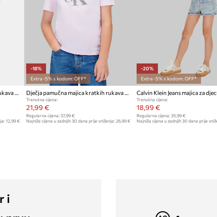
-18%
-20%
Extra -5% s kodom: OFF*
Extra -5% s kodom: OFF*
Dječja pamučna majica kratkih rukava Calvin Klein Jeans
Dječja pamučna majica kratkih rukava Calvin Klein Jeans
Trenutna cijena:
Trenutna cijena:
21,99 €
18,99 €
Regularna cijena:
37,99 €
Regularna cijena:
35,99 €
ja:
12,99 €
Najniža cijena u zadnjih 30 dana prije sniženja:
26,99 €
Najniža cijena u zadnjih 30 dana prije sniž
r i