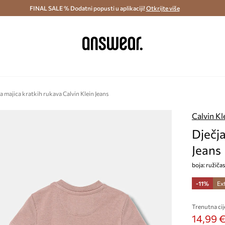
ostava i povrat (od 70€) >
FINAL SALE % Dodatni popusti u aplikaciji!
Dostava u roku 48 sati >
Otkrijte više
Štedite s 
a majica kratkih rukava Calvin Klein Jeans
Calvin Kl
Dječja
Jeans
boja: ružič
-11%
Ex
Trenutna cij
14,99 