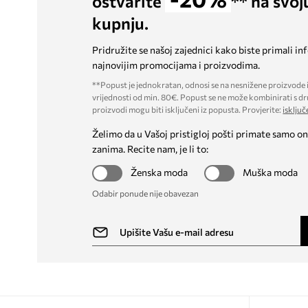
ostvarite
** na svoj
kupnju.
Pridružite se našoj zajednici kako biste primali in
najnovijim promocijama i proizvodima.
**Popust je jednokratan, odnosi se na nesnižene proizvode i
vrijednosti od min. 80€. Popust se ne može kombinirati s dr
proizvodi mogu biti isključeni iz popusta. Provjerite:
isključ
Želimo da u Vašoj pristigloj pošti primate samo on
zanima. Recite nam, je li to:
Ženska moda
Muška moda
Odabir ponude nije obavezan