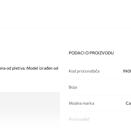
PODACI O PROIZVODU
đena od pletiva. Model izrađen od
Kod proizvođača
IN0
Boja
Modna marka
Ca
Proizvođač