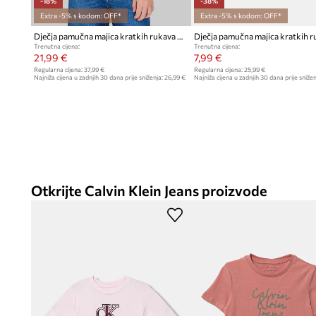
-18%
-38%
Extra -5% s kodom: OFF*
Extra -5% s kodom: OFF*
Dječja pamučna majica kratkih rukava Calvin Klein Jeans
Trenutna cijena:
Trenutna cijena:
21,99 €
7,99 €
Regularna cijena:
37,99 €
Regularna cijena:
25,99 €
Najniža cijena u zadnjih 30 dana prije sniženja:
26,99 €
Najniža cijena u zadnjih 30 dana prije snižen
Otkrijte Calvin Klein Jeans proizvode