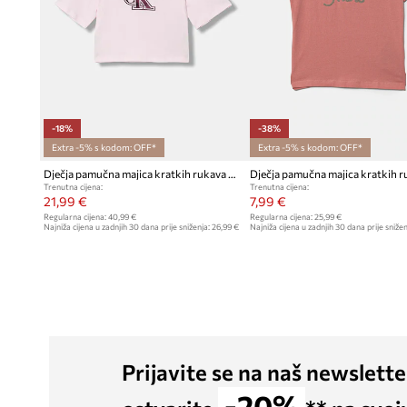
-18%
-38%
Extra -5% s kodom: OFF*
Extra -5% s kodom: OFF*
Dječja pamučna majica kratkih rukava Calvin Klein Jeans
Trenutna cijena:
Trenutna cijena:
21,99 €
7,99 €
Regularna cijena:
40,99 €
Regularna cijena:
25,99 €
Najniža cijena u zadnjih 30 dana prije sniženja:
26,99 €
Najniža cijena u zadnjih 30 dana prije snižen
Prijavite se na naš newslette
-20%