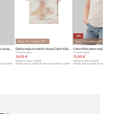
-11%
Extra -5% s kodom: OFF*
Extra -5% s kodom: OFF*
Calvin Klein Jeans majica za djecu od pamuka
Dječja majica kratkih rukava Calvin Klein Jeans
Trenutna cijena:
Trenutna cijena:
14,99 €
15,99 €
Regularna cijena:
32,99 €
Regularna cijena:
25,99 €
enja:
23,99 €
Najniža cijena u zadnjih 30 dana prije sniženja:
15,99 €
Najniža cijena u zadnjih 30 dana prije sn