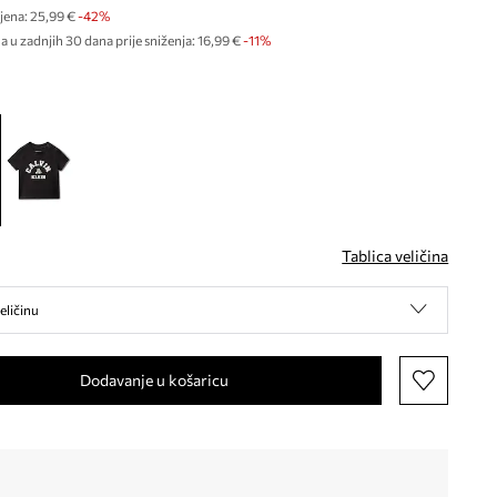
jena:
25,99 €
-42%
a u zadnjih 30 dana prije sniženja:
16,99 €
 -11%
Tablica veličina
eličinu
Dodavanje u košaricu