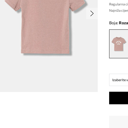
Regularna ci
Najniža cijen
Boja:
roza
Izaberite v