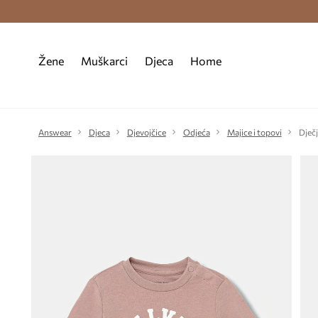
Premium Fashion Benefits >
Besplatna d
Žene
Muškarci
Djeca
Home
Answear
Djeca
Djevojčice
Odjeća
Majice i topovi
Dječj