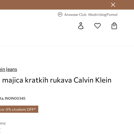
Answear Club >
-20% na prvu narudžbu >
Answear Club
Modni blog
Pomoć
ein Jeans
 majica kratkih rukava Calvin Klein
asta, IN0IN00345
tra -5% s kodom: OFF*
ena:
€