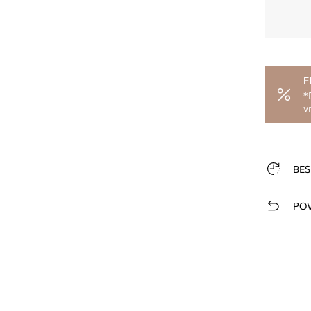
F
*
v
BES
POV