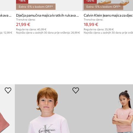
-18%
-20%
Extra -5% s kodom: OFF*
Extra -5% s kodom: OFF*
Dječja pamučna majica kratkih rukava Calvin Klein Jeans
Dječja pamučna majica kratkih rukava Calvin Klein Jeans
Trenutna cijena:
Trenutna cijena:
21,99 €
18,99 €
Regularna cijena:
40,99 €
Regularna cijena:
35,99 €
ja:
12,99 €
Najniža cijena u zadnjih 30 dana prije sniženja:
26,99 €
Najniža cijena u zadnjih 30 dana prije sniž