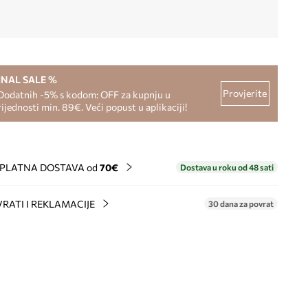
INAL SALE %
Provjerite
Dodatnih -5% s kodom: OFF za kupnju u
rijednosti min. 89€. Veći popust u aplikaciji!
PLATNA DOSTAVA od
70€
Dostava u roku od 48 sati
RATI I REKLAMACIJE
30 dana za povrat