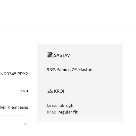
SASTAV
93% Pamuk, 7% Elastan
IN00345.PPY2
roza
KROJ
Izrez
:
okrugli
lvin Klein Jeans
Kroj
:
regular fit