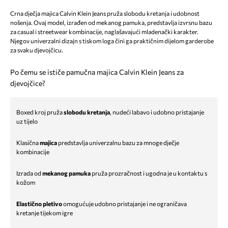
Crna dječja majica Calvin Klein Jeans pruža slobodu kretanja i udobnost
nošenja. Ovaj model, izrađen od mekanog pamuka, predstavlja izvrsnu bazu
za casual i streetwear kombinacije, naglašavajući mladenački karakter.
Njegov univerzalni dizajn s tiskom loga čini ga praktičnim dijelom garderobe
za svaku djevojčicu.
Po čemu se ističe pamučna majica Calvin Klein Jeans za
djevojčice?
Boxed kroj pruža
slobodu kretanja
, nudeći labavo i udobno pristajanje
uz tijelo
Klasična
majica
predstavlja univerzalnu bazu za mnoge dječje
kombinacije
Izrada od
mekanog pamuka
pruža prozračnost i ugodna je u kontaktu s
kožom
Elastično pletivo
omogućuje udobno pristajanje i ne ograničava
kretanje tijekom igre