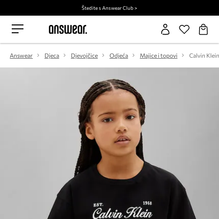
Štedite s Answear Club >
Answear
Djeca
Djevojčice
Odjeća
Majice i topovi