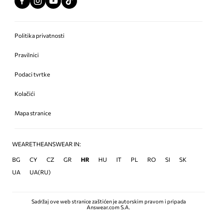
Politika privatnosti
Pravilnici
Podaci tvrtke
Kolačići
Mapa stranice
WEARETHEANSWEAR IN:
BG
CY
CZ
GR
HR
HU
IT
PL
RO
SI
SK
UA
UA(RU)
Sadržaj ove web stranice zaštićen je autorskim pravom i pripada
Answear.com S.A.