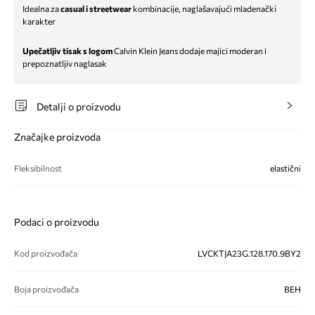
Idealna za
casual i streetwear
kombinacije, naglašavajući mladenački
karakter
Upečatljiv tisak s logom
Calvin Klein Jeans dodaje majici moderan i
prepoznatljiv naglasak
Detalji o proizvodu
Značajke proizvoda
Fleksibilnost
elastični
Podaci o proizvodu
Kod proizvođača
LVCKTJA23G.128.170.9BY2
Boja proizvođača
BEH