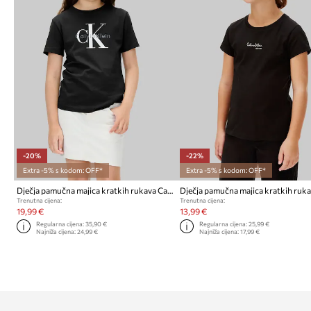
-20%
-22%
Extra -5% s kodom: OFF*
Extra -5% s kodom: OFF*
Dječja pamučna majica kratkih rukava Calvin Klein Jeans
Trenutna cijena:
Trenutna cijena:
19,99 €
13,99 €
Regularna cijena:
35,90 €
Regularna cijena:
25,99 €
Najniža cijena:
24,99 €
Najniža cijena:
17,99 €