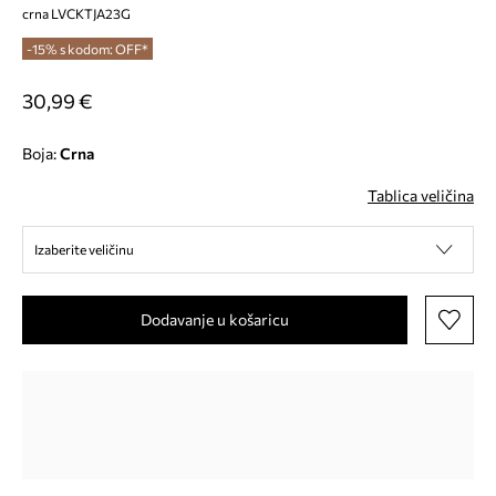
crna LVCKTJA23G
-15% s kodom: OFF*
30,99 €
Boja:
crna
Tablica veličina
Izaberite veličinu
Dodavanje u košaricu