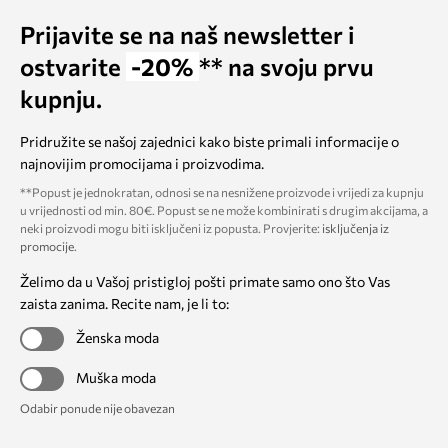
Prijavite se na naš newsletter i
ostvarite
-20%
** na svoju prvu
kupnju.
Pridružite se našoj zajednici kako biste primali informacije o
najnovijim promocijama i proizvodima.
**Popust je jednokratan, odnosi se na nesnižene proizvode i vrijedi za kupnju
u vrijednosti od min. 80€. Popust se ne može kombinirati s drugim akcijama, a
neki proizvodi mogu biti isključeni iz popusta. Provjerite:
isključenja iz
promocije
.
Želimo da u Vašoj pristigloj pošti primate samo ono što Vas
zaista zanima. Recite nam, je li to:
Ženska moda
Muška moda
Odabir ponude nije obavezan