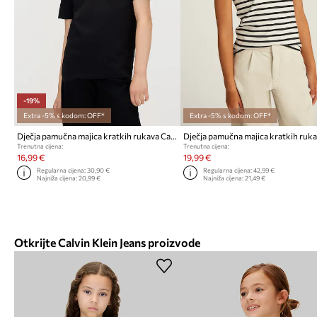
-19%
Extra -5% s kodom: OFF*
Extra -5% s kodom: OFF*
Dječja pamučna majica kratkih rukava Calvin Klein Jeans
Trenutna cijena:
Trenutna cijena:
16,99 €
19,99 €
Regularna cijena:
30,90 €
Regularna cijena:
42,99 €
Najniža cijena:
20,99 €
Najniža cijena:
21,49 €
Otkrijte Calvin Klein Jeans proizvode