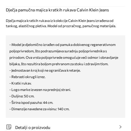
Dječja pamučna majica kratkih rukava Calvin Klein Jeans
Dječja majica kratkih rukava iz kolekcije Calvin Klein Jeans izrađena od
tankog, elastičnog pletiva. Model od prozračnog, pamučnog materijala.
- Model je djelomično izrađen od pamuka dobivenog regenerativnom
poljoprivredom, što podrazumijeva suradnju poljoprivrednika s
prirodom. Ova vrsta poljoprivrede omogućuje veći odmor i obnavljanje
biljaka, što rezultira boljom prehranom za stoku i zdravijim tlom.
- Jednostavan kroj koji ne ograničava kretanje.
- Rebrasti okrugli izrez.
- Kratki rukav.
- Logo marke izvezen na prednjoj strani.
- Duljina: 50 cm.
- Širina ispod pazuha: 44 cm.
- Dimenzije navedene za visinu: 140 cm.
Detalji o proizvodu