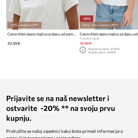
-20%
-15% s kodom: OFF*
Extra -5% s kodom: OFF*
Calvin Klein Jeans majica za djecu od pamuka
Trenutna cijena:
30,99 €
19,99 €
Regularna cijena:
30,99 €
Najniža cijena:
24,99 €
Prijavite se na naš newsletter i
ostvarite
-20%
** na svoju prvu
kupnju.
Pridružite se našoj zajednici kako biste primali informacije o
najnovijim promocijama i proizvodima.