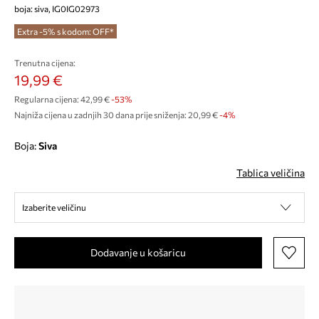
boja: siva, IG0IG02973
Extra -5% s kodom: OFF*
Trenutna cijena:
19,99 €
Regularna cijena:
42,99 €
-53%
Najniža cijena u zadnjih 30 dana prije sniženja:
20,99 €
 -4%
Boja:
siva
Tablica veličina
Izaberite veličinu
Dodavanje u košaricu