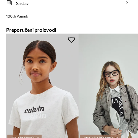
Sastav
100% Pamuk
Preporučeni proizvodi
-15% s kodom: OFF*
Extra -5% s kodom: OFF*