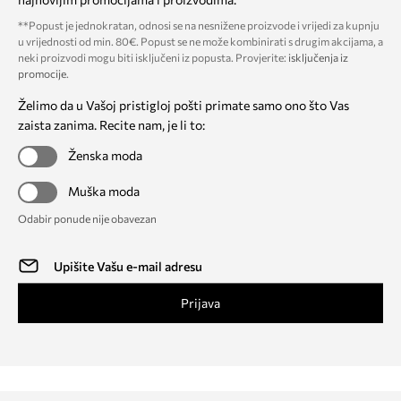
**Popust je jednokratan, odnosi se na nesnižene proizvode i vrijedi za kupnju
u vrijednosti od min. 80€. Popust se ne može kombinirati s drugim akcijama, a
neki proizvodi mogu biti isključeni iz popusta. Provjerite:
isključenja iz
promocije
.
Želimo da u Vašoj pristigloj pošti primate samo ono što Vas
zaista zanima. Recite nam, je li to:
Ženska moda
Muška moda
Odabir ponude nije obavezan
Prijava