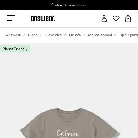
Štedite s Answear Club >
Answear
Djeca
Djevojčice
Odjeća
Majice i topovi
Planet Friendly