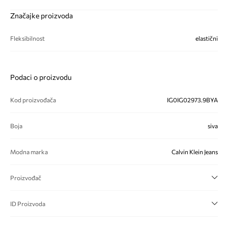
Značajke proizvoda
Fleksibilnost
elastični
Podaci o proizvodu
Kod proizvođača
IG0IG02973.9BYA
Boja
siva
Modna marka
Calvin Klein Jeans
Proizvođač
ID Proizvoda