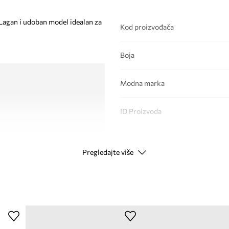
 Lagan i udoban model idealan za
Kod proizvođača
Boja
Modna marka
ID Proizvoda
Pregledajte više