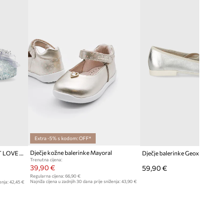
Extra -5% s kodom: OFF*
Dječje kožne balerinke Mayoral
Dječje balerinke Melissa SWEET LOVE DISNEY
Dječje balerinke Geox
Trenutna cijena:
39,90 €
59,90 €
Regularna cijena:
66,90 €
Najniža cijena u zadnjih 30 dana prije sniženja:
43,90 €
enja:
42,45 €