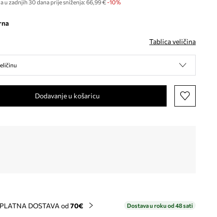
a u zadnjih 30 dana prije sniženja:
66,99 €
 -10%
rna
Tablica veličina
eličinu
Dodavanje u košaricu
PLATNA DOSTAVA od
70€
Dostava u roku od 48 sati