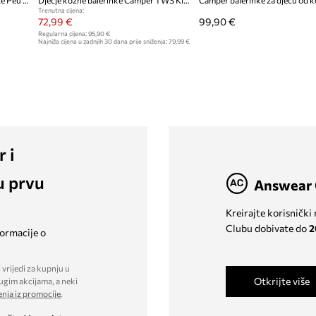
Camper balerinke za bebe od kože Peu Cami FW
Dječje kožne balerinke Camper TWS Kids by Moomin
Trenutna cijena:
72,99 €
99,90 €
Regularna cijena:
95,90 €
Najniža cijena u zadnjih 30 dana prije sniženja:
79,99 €
r i
u prvu
Answear 
Kreirajte korisnički
Clubu dobivate do
2
formacije o
 vrijedi za kupnju u
Otkrijte više
ugim akcijama, a neki
enja iz promocije
.