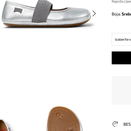
Najniža cijen
Boja:
sreb
Izaberite v
BES