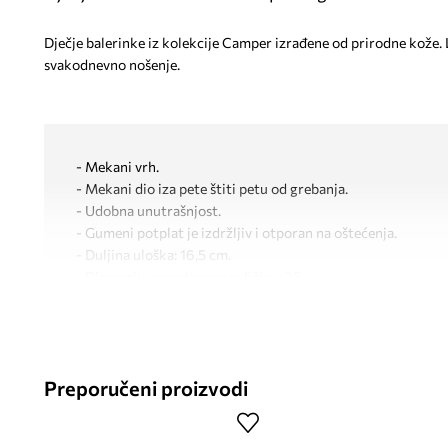
Dječje balerinke iz kolekcije Camper izrađene od prirodne kože.
svakodnevno nošenje.
- Mekani vrh.
- Mekani dio iza pete štiti petu od grebanja.
- Udobna unutrašnjost.
- Gumeni potplat je izdržljiv i otporan na oštećenja.
- Duljina uloška: 16,5 cm.
- Dimenzije navedene za veličinu: 25.
Preporučeni proizvodi