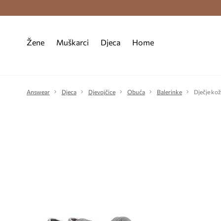
Premium Fashion Benefits >
Besplatna d
Žene
Muškarci
Djeca
Home
Answear
Djeca
Djevojčice
Obuća
Balerinke
Dječje kož