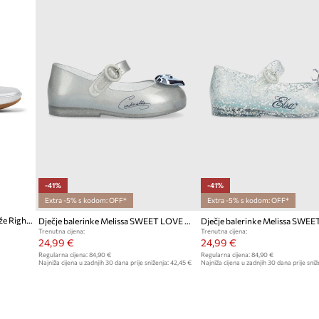
-41%
-41%
Extra -5% s kodom: OFF*
Extra -5% s kodom: OFF*
Camper balerinke za djecu od kože Right Kids
Dječje balerinke Melissa SWEET LOVE DISNEY
Trenutna cijena:
Trenutna cijena:
24,99 €
24,99 €
Regularna cijena:
84,90 €
Regularna cijena:
84,90 €
Najniža cijena u zadnjih 30 dana prije sniženja:
42,45 €
Najniža cijena u zadnjih 30 dana prije sniž