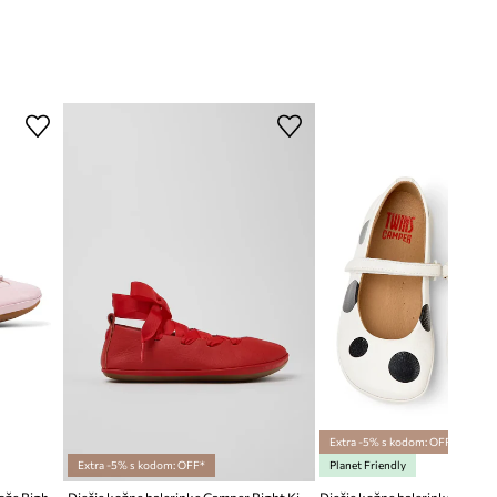
Extra -5% s kodom: OFF*
Extra -5% s kodom: OFF*
Planet Friendly