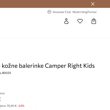
Answear Club >
-20% na prvu narudžbu >
Answear Club
Modni blog
Pomoć
e kožne balerinke Camper Right Kids
na, 80025
ena:
€
jena:
79,90 €
-24%