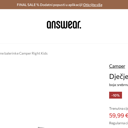
ostava i povrat (od 70€) >
FINAL SALE % Dodatni popusti u aplikaciji!
Dostava u roku 48 sati >
Otkrijte više
Štedite s 
ne balerinke Camper Right Kids
Camper
Dječj
boja: srebr
-10%
Trenutna cij
59,99 
Regularna ci