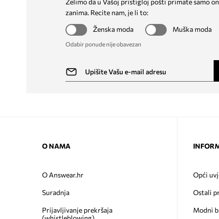
Želimo da u Vašoj pristigloj pošti primate samo on
zanima. Recite nam, je li to:
Ženska moda
Muška moda
Odabir ponude nije obavezan
O NAMA
INFORM
O Answear.hr
Opći uvj
Suradnja
Ostali p
Prijavljivanje prekršaja
Modni b
(whistleblowing)