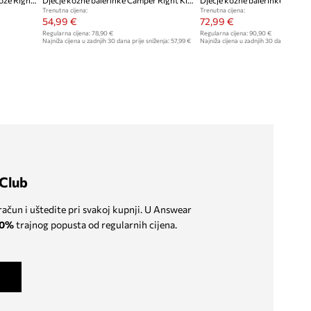
Camper balerinke za djecu od kože Right Kids
Dječje kožne balerinke Camper Right Kids
Trenutna cijena:
Trenutna cijena:
54,99 €
72,99 €
Regularna cijena:
78,90 €
Regularna cijena:
90,90 €
Najniža cijena u zadnjih 30 dana prije sniženja:
57,99 €
Najniža cijena u zadnjih 30 dana prije sn
Club
 račun i uštedite pri svakoj kupnji. U Answear
0%
trajnog popusta od regularnih cijena.