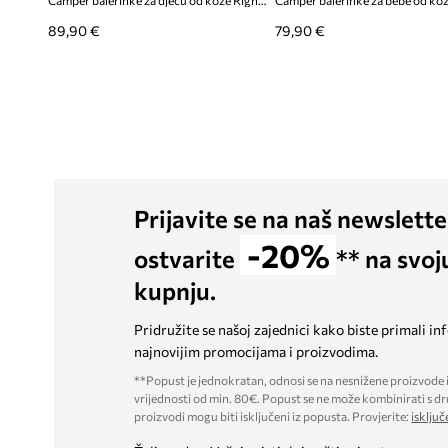
Camper balerinke za djecu od kože Right Kids
89,90 €
79,90 €
Prijavite se na naš newslette
-20%
ostvarite
** na svoj
kupnju.
Pridružite se našoj zajednici kako biste primali in
najnovijim promocijama i proizvodima.
**Popust je jednokratan, odnosi se na nesnižene proizvode i
vrijednosti od min. 80€. Popust se ne može kombinirati s dr
proizvodi mogu biti isključeni iz popusta. Provjerite:
isključ