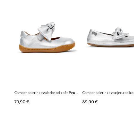
Camper balerinke za bebe od kože Peu Cami FW
79,90 €
89,90 €