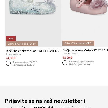
-41%
Extra -5% s kodom: OFF*
Extra -5% s kodom: OFF*
Dječje balerinke Melissa SWEET LOVE DISNEY
Trenutna cijena:
Trenutna cijena:
48,99 €
24,99 €
Regularna cijena:
69,90 €
Regularna cijena:
84,90 €
Najniža cijena:
53,99 €
Najniža cijena:
42,45 €
Prijavite se na naš newsletter i