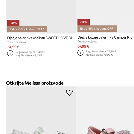
-14%
-41%
Extra -5% s kodom: OFF*
Extra -5% s kodom: OFF*
Dječje kožne balerinke Camper Righ
Dječje balerinke Melissa SWEET LOVE DISNEY
Trenutna cijena:
Trenutna cijena:
67,99 €
24,99 €
Regularna cijena:
79,90 €
Regularna cijena:
84,90 €
Najniža cijena:
79,90 €
Najniža cijena:
42,45 €
Otkrijte Melissa proizvode