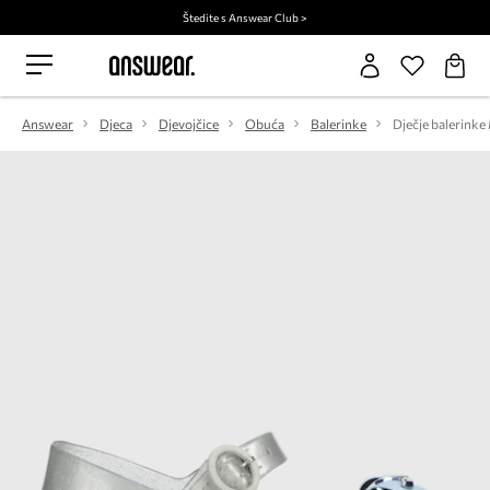
Štedite s Answear Club >
Answear
Djeca
Djevojčice
Obuća
Balerinke