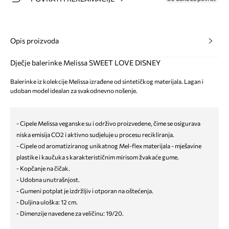
Opis proizvoda
Dječje balerinke Melissa SWEET LOVE DISNEY
Balerinke iz kolekcije Melissa izrađene od sintetičkog materijala. Lagan i
udoban model idealan za svakodnevno nošenje.
- Cipele Melissa veganske su i održivo proizvedene, čime se osigurava
niska emisija CO2 i aktivno sudjeluje u procesu recikliranja.
- Cipele od aromatiziranog unikatnog Mel-flex materijala - mješavine
plastike i kaučuka s karakterističnim mirisom žvakaće gume.
- Kopčanje na čičak.
- Udobna unutrašnjost.
- Gumeni potplat je izdržljiv i otporan na oštećenja.
- Duljina uloška: 12 cm.
- Dimenzije navedene za veličinu: 19/20.