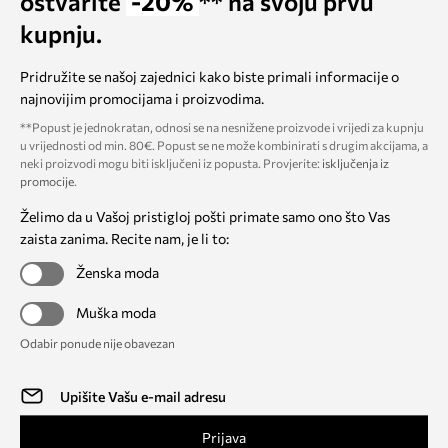
ostvarite
-20%
** na svoju prvu
kupnju.
Pridružite se našoj zajednici kako biste primali informacije o
najnovijim promocijama i proizvodima.
**Popust je jednokratan, odnosi se na nesnižene proizvode i vrijedi za kupnju
u vrijednosti od min. 80€. Popust se ne može kombinirati s drugim akcijama, a
neki proizvodi mogu biti isključeni iz popusta. Provjerite:
isključenja iz
promocije
.
Želimo da u Vašoj pristigloj pošti primate samo ono što Vas
zaista zanima. Recite nam, je li to:
Ženska moda
Muška moda
Odabir ponude nije obavezan
Prijava