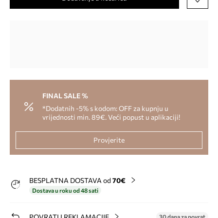
FINAL SALE %
*Dodatnih -5% s kodom: OFF za kupnju u
vrijednosti min. 89€. Veći popust u aplikaciji!
Provjerite
BESPLATNA DOSTAVA od
70€
Dostava u roku od 48 sati
POVRATI I REKLAMACIJE
30 dana za povrat