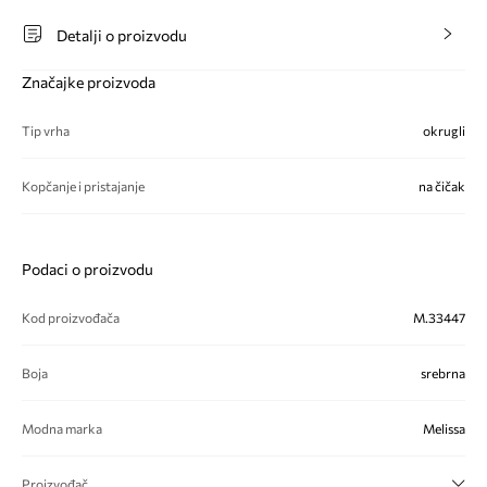
Detalji o proizvodu
Značajke proizvoda
Tip vrha
okrugli
Kopčanje i pristajanje
na čičak
Podaci o proizvodu
Kod proizvođača
M.33447
Boja
srebrna
Modna marka
Melissa
Proizvođač