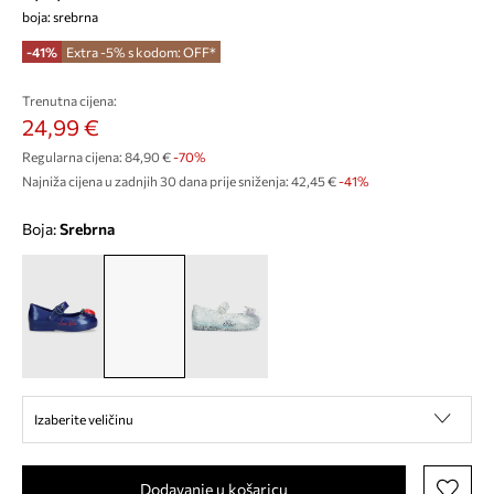
boja: srebrna
-41%
Extra -5% s kodom: OFF*
Trenutna cijena:
24,99 €
Regularna cijena:
84,90 €
-70%
Najniža cijena u zadnjih 30 dana prije sniženja:
42,45 €
 -41%
Boja:
srebrna
Izaberite veličinu
Dodavanje u košaricu