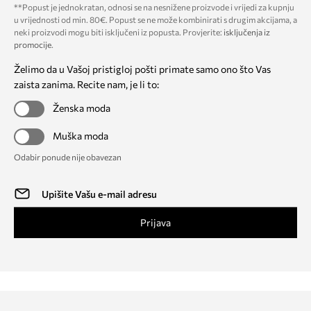
**Popust je jednokratan, odnosi se na nesnižene proizvode i vrijedi za kupnju
u vrijednosti od min. 80€. Popust se ne može kombinirati s drugim akcijama, a
neki proizvodi mogu biti isključeni iz popusta. Provjerite:
isključenja iz
promocije
.
Želimo da u Vašoj pristigloj pošti primate samo ono što Vas
zaista zanima. Recite nam, je li to:
Ženska moda
Muška moda
Odabir ponude nije obavezan
Prijava