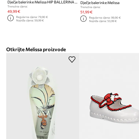
Dječje balerinke Melissa HIP BALLERINA + HELLO
Dječje balerinke Melissa
Trenutna cijena:
Trenutna cijena:
49,99 €
51,99 €
Regularna cijena:
79,90 €
Regularna cijena:
99,90 €
Najniža cijena:
59,99 €
Najniža cijena:
53,99 €
Otkrijte Melissa proizvode