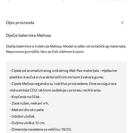
Opis proizvoda
Dječje balerinke Melissa
Dječje balerinke iz kolekcije Melissa. Model izrađen od sintetičkog materijala.
Neporozno gornjište, lako se čisti vlažnom krpom.
- Cipele od aromatiziranog unikatnog Mel-flex materijala - mješavine
plastike i kaučuka s karakterističnim mirisom žvakaće gume.
- Cipele Melissa veganske su i održivo proizvedene, čime se osigurava
niska emisija CO2 i aktivno sudjeluje u procesu recikliranja.
- Kopčanje na čičak.
- Zaokružen, mekani vrh.
- Mekani dio oko pete.
- Udobni uložak.
- Duljina uloška: 12 cm.
- Dimenzije navedene za veličinu: 19/20.