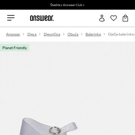
Štedite s Answear Club >
Answear
Djeca
Djevojčice
Obuća
Balerinke
Dječje balerinke
Planet Friendly