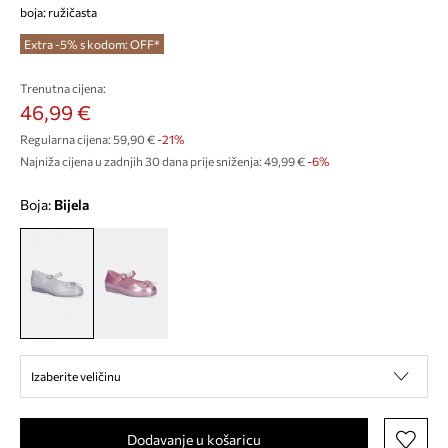
boja: ružičasta
Extra -5% s kodom: OFF*
Trenutna cijena:
46,99 €
Regularna cijena:
59,90 €
-21%
Najniža cijena u zadnjih 30 dana prije sniženja:
49,99 €
 -6%
Boja:
bijela
Izaberite veličinu
Dodavanje u košaricu