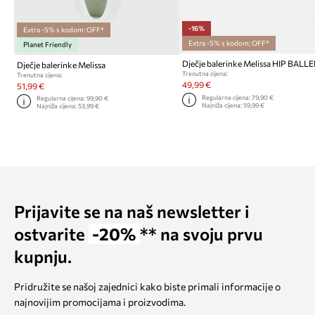
-16%
Extra -5% s kodom: OFF*
Extra -5% s kodom: OFF*
Planet Friendly
Dječje balerinke Melissa
Trenutna cijena:
Trenutna cijena:
49,99 €
51,99 €
Regularna cijena:
79,90 €
Regularna cijena:
99,90 €
Najniža cijena:
59,99 €
Najniža cijena:
53,99 €
Prijavite se na naš newsletter i
ostvarite
-20%
** na svoju prvu
kupnju.
Pridružite se našoj zajednici kako biste primali informacije o
najnovijim promocijama i proizvodima.