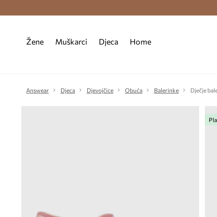
Premium Fashion Benefits >
Besplatna d
Žene
Muškarci
Djeca
Home
Answear
Djeca
Djevojčice
Obuća
Balerinke
Dječje bal
Pla