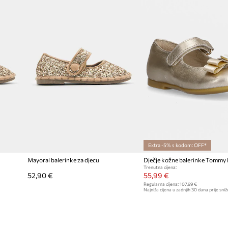
Extra -5% s kodom: OFF*
Mayoral balerinke za djecu
Dječje kožne balerinke Tommy H
Trenutna cijena:
52,90 €
55,99 €
Regularna cijena:
107,99 €
Najniža cijena u zadnjih 30 dana prije sniž