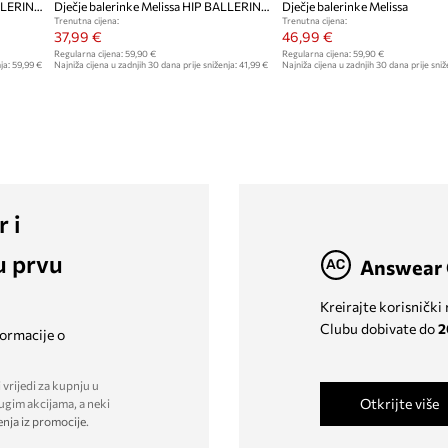
Dječje balerinke Melissa HIP BALLERINA + HELLO
Dječje balerinke Melissa HIP BALLERINA BB
Dječje balerinke Melissa
Trenutna cijena:
Trenutna cijena:
37,99 €
46,99 €
Regularna cijena:
59,90 €
Regularna cijena:
59,90 €
ja:
59,99 €
Najniža cijena u zadnjih 30 dana prije sniženja:
41,99 €
Najniža cijena u zadnjih 30 dana prije sniž
r i
u prvu
Answear 
Kreirajte korisnički
Clubu dobivate do
2
formacije o
 vrijedi za kupnju u
Otkrijte više
ugim akcijama, a neki
enja iz promocije
.