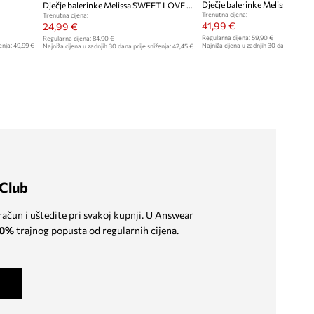
Dječje balerinke Melissa SWEET LOVE DISNEY
Trenutna cijena:
Trenutna cijena:
41,99 €
24,99 €
Regularna cijena:
59,90 €
Regularna cijena:
84,90 €
enja:
49,99 €
Najniža cijena u zadnjih 30 dana prije sn
Najniža cijena u zadnjih 30 dana prije sniženja:
42,45 €
Club
 račun i uštedite pri svakoj kupnji. U Answear
0%
trajnog popusta od regularnih cijena.