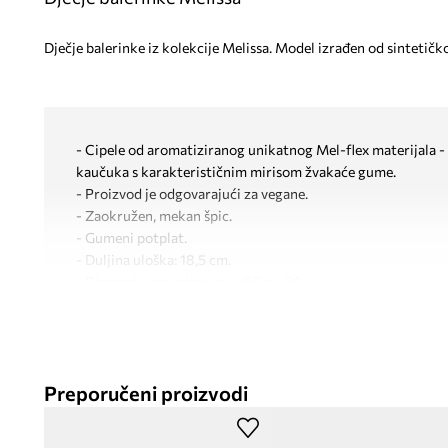
Dječje balerinke iz kolekcije Melissa. Model izrađen od sintetičk
- Cipele od aromatiziranog unikatnog Mel-flex materijala - 
kaučuka s karakterističnim mirisom žvakaće gume.
- Proizvod je odgovarajući za vegane.
- Zaokružen, mekan špic.
- Gumeni potplat.
- Duljina uloška: 18,5 cm.
- Dimenzije navedene za veličinu: 30.
Preporučeni proizvodi