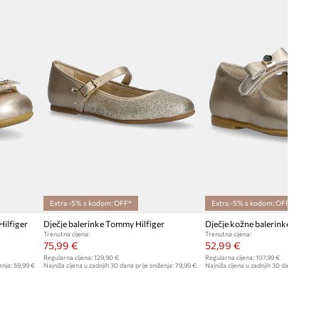
Extra -5% s kodom: OFF*
Extra -5% s kodom: OFF*
ilfiger
Dječje balerinke Tommy Hilfiger
Dječje kožne balerinke Calvin 
Trenutna cijena:
Trenutna cijena:
75,99 €
52,99 €
Regularna cijena:
129,90 €
Regularna cijena:
107,99 €
enja:
59,99 €
Najniža cijena u zadnjih 30 dana prije sniženja:
79,99 €
Najniža cijena u zadnjih 30 dana prije sn