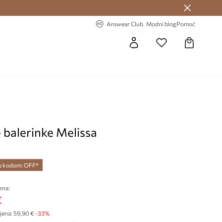
Answear Club >
-20% na prvu narudžbu >
Answear Club
Modni blog
Pomoć
 balerinke Melissa
 s kodom: OFF*
ena:
€
jena:
59,90 €
-33%