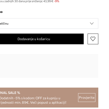
a u zadnjih 30 dana prije sniženja:
43,99 €
 -9%
na
eličinu
Dodavanje u košaricu
INAL SALE %
Provjerite
Dodatnih -5% s kodom: OFF za kupnju u
rijednosti min. 89€. Veći popust u aplikaciji!