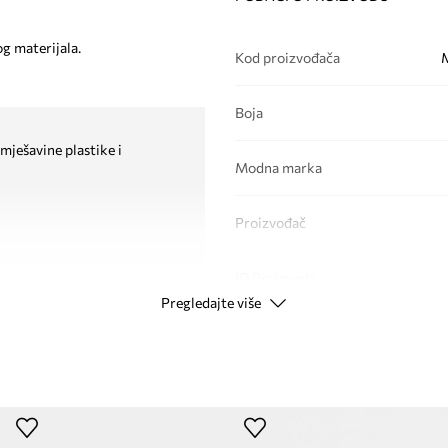
og materijala.
Kod proizvođača
Boja
mješavine plastike i
Modna marka
Proizvođač
ID Proizvoda
Pregledajte više