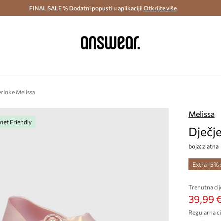
ostava i povrat (od 70€) >
FINAL SALE % Dodatni popusti u aplikaciji!
Dostava u roku 48 sati >
Otkrijte više
Štedite s 
erinke Melissa
Melissa
net Friendly
Dječje
boja: zlatna
Extra -5%
Trenutna cij
39,99 
Regularna ci