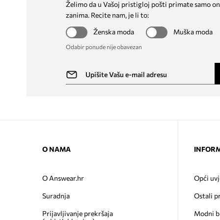
Želimo da u Vašoj pristigloj pošti primate samo on
zanima. Recite nam, je li to:
Ženska moda
Muška moda
Odabir ponude nije obavezan
O NAMA
INFORM
O Answear.hr
Opći uvj
Suradnja
Ostali p
Prijavljivanje prekršaja
Modni b