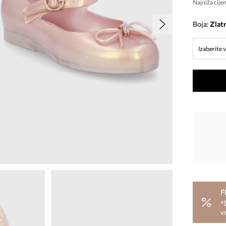
Najniža cijen
Boja:
zlat
Izaberite v
F
*
v