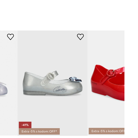
-41%
Extra -5% s kodom: OFF*
Extra -5% s kodom: OFF*