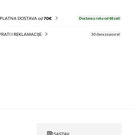
PLATNA DOSTAVA od
70€
Dostava u roku od 48 sati
RATI I REKLAMACIJE
30 dana za povrat
SASTAV