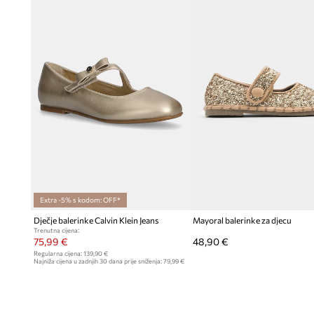
Extra -5% s kodom: OFF*
Dječje balerinke Calvin Klein Jeans
Mayoral balerinke za djecu
Trenutna cijena:
75,99 €
48,90 €
Regularna cijena:
139,90 €
Najniža cijena u zadnjih 30 dana prije sniženja:
79,99 €