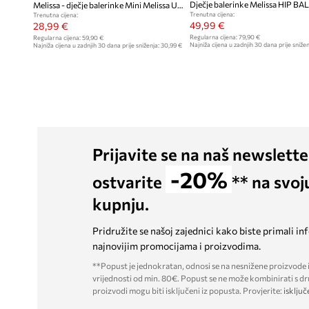
Melissa - dječje balerinke Mini Melissa Ultragirl II
Trenutna cijena:
Trenutna cijena:
49,99 €
28,99 €
Regularna cijena:
79,90 €
Regularna cijena:
59,90 €
Najniža cijena u zadnjih 30 dana prije snižen
Najniža cijena u zadnjih 30 dana prije sniženja:
30,99 €
Prijavite se na naš newslette
-20%
ostvarite
** na svoj
kupnju.
Pridružite se našoj zajednici kako biste primali in
najnovijim promocijama i proizvodima.
**Popust je jednokratan, odnosi se na nesnižene proizvode i
vrijednosti od min. 80€. Popust se ne može kombinirati s dr
proizvodi mogu biti isključeni iz popusta. Provjerite:
isključ