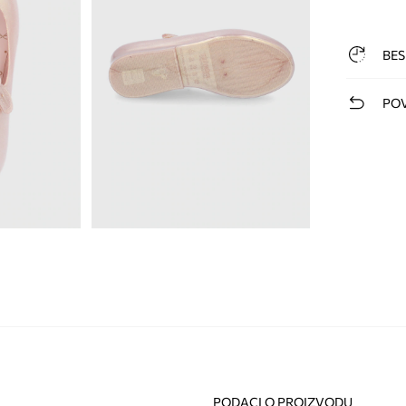
BES
POV
PODACI O PROIZVODU