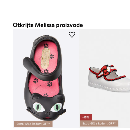
Otkrijte Melissa proizvode
-16%
Extra -5% s kodom: OFF*
Extra -5% s kodom: OFF*