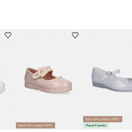
Extra -5% s kodom: OFF*
Extra -5% s kodom: OFF*
Planet Friendly