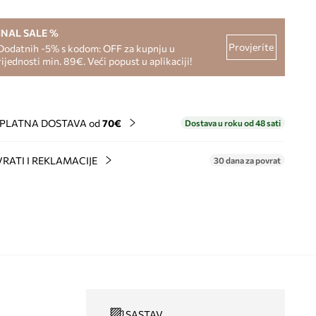
INAL SALE %
Provjerite
Dodatnih -5% s kodom: OFF za kupnju u
rijednosti min. 89€. Veći popust u aplikaciji!
PLATNA DOSTAVA od
70€
Dostava u roku od 48 sati
RATI I REKLAMACIJE
30 dana za povrat
SASTAV