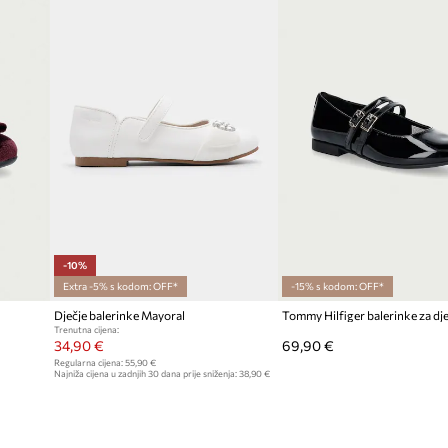
ID Proizvoda
-10%
Extra -5% s kodom: OFF*
-15% s kodom: OFF*
Dječje balerinke Mayoral
Tommy Hilfiger balerinke za dj
Trenutna cijena:
34,90 €
69,90 €
Regularna cijena:
55,90 €
Najniža cijena u zadnjih 30 dana prije sniženja:
38,90 €