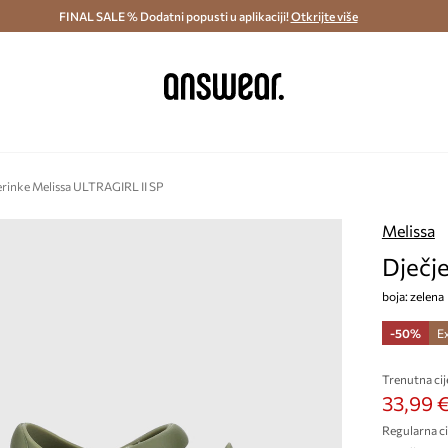
ostava i povrat (od 70€) >
FINAL SALE % Dodatni popusti u aplikaciji!
Dostava u roku 48 sati >
Otkrijte više
Štedite s 
erinke Melissa ULTRAGIRL II SP
Melissa
Dječj
boja: zelena
-50%
E
Trenutna cij
33,99 
Regularna ci