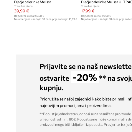
Dječje balerinke Melissa
Trenutna cijena:
Trenutna cijena:
39,99 €
17,99 €
Regularna cijena:
59,90 €
Regularna cijena:
59,90 €
Najniža cijena u zadnjih 30 dana prije sniženja:
41,99 €
Najniža cijena u zadnjih 30 dana prije snižen
Prijavite se na naš newslette
-20%
ostvarite
** na svoj
kupnju.
Pridružite se našoj zajednici kako biste primali in
najnovijim promocijama i proizvodima.
**Popust je jednokratan, odnosi se na nesnižene proizvode i
vrijednosti od min. 80€. Popust se ne može kombinirati s dr
proizvodi mogu biti isključeni iz popusta. Provjerite:
isključ