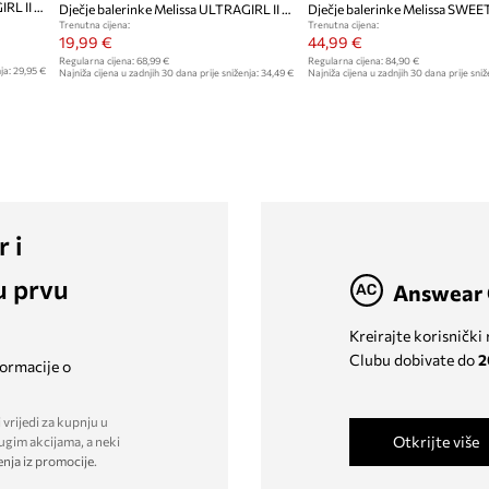
Dječje balerinke Melissa ULTRAGIRL II SP
Dječje balerinke Melissa ULTRAGIRL II SP
Trenutna cijena:
Trenutna cijena:
19,99 €
44,99 €
Regularna cijena:
68,99 €
Regularna cijena:
84,90 €
ja:
29,95 €
Najniža cijena u zadnjih 30 dana prije sniženja:
34,49 €
Najniža cijena u zadnjih 30 dana prije sniž
r i
u prvu
Answear 
Kreirajte korisnički
Clubu dobivate do
2
formacije o
 vrijedi za kupnju u
Otkrijte više
ugim akcijama, a neki
enja iz promocije
.