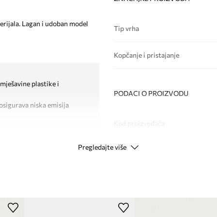
terijala. Lagan i udoban model
Tip vrha
Kopčanje i pristajanje
mješavine plastike i
PODACI O PROIZVODU
osigurava niska emisija
Kod proizvođača
Pregledajte više
Boja
Modna marka
Proizvođač