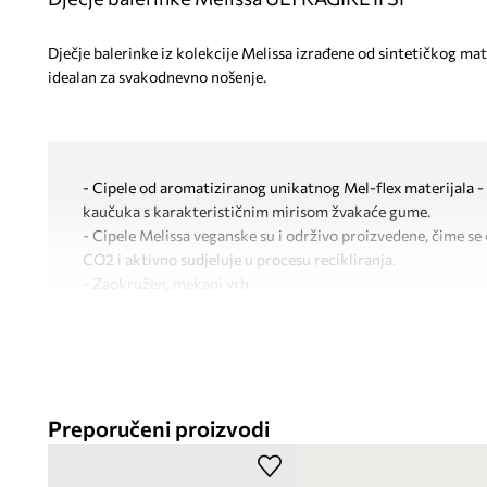
Dječje balerinke iz kolekcije Melissa izrađene od sintetičkog ma
idealan za svakodnevno nošenje.
- Cipele od aromatiziranog unikatnog Mel-flex materijala - 
kaučuka s karakterističnim mirisom žvakaće gume.
- Cipele Melissa veganske su i održivo proizvedene, čime se 
CO2 i aktivno sudjeluje u procesu recikliranja.
- Zaokružen, mekani vrh.
- Lagano učvršćeni dio oko pete.
- Kopčanje na čičak olakšava obuvanje i izuvanje cipela.
- Gumeni potplat je izdržljiv i otporan na oštećenja.
- Ukrasni detalj sprijeda.
- Duljina uloška: 11 cm.
Preporučeni proizvodi
- Dimenzije navedene za veličinu: 19/20.