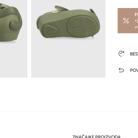
F
*
v
BES
POV
ZNAČAJKE PROIZVODA