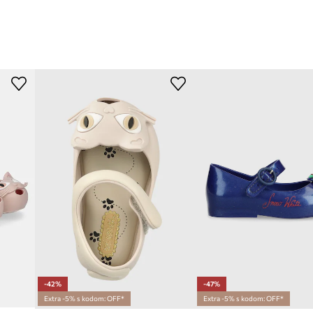
-42%
-47%
Extra -5% s kodom: OFF*
Extra -5% s kodom: OFF*