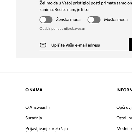
Želimo da u Vašoj pristigloj pošti primate samo on
zanima. Recite nam, je li to:
Ženska moda
Muška moda
Odabir ponude nije obavezan
O NAMA
INFORM
O Answear.hr
Opći uvj
Suradnja
Ostali p
Prijavljivanje prekršaja
Modni b