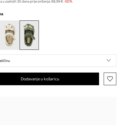
a u zadnjih 30 dana prije sniženja:
68,99 €
 -50%
na
eličinu
Dodavanje u košaricu