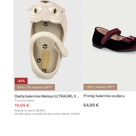
-42%
-15% s kodom: OFF*
Extra -5% s kodom: OFF*
Primigi balerinke za djecu
Dječje balerinke Melissa ULTRAGIRL II SP
Trenutna cijena:
64,99 €
19,99 €
Regularna cijena:
68,99 €
Najniža cijena u zadnjih 30 dana prije sniženja:
34,49 €