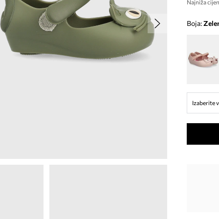
Najniža cijen
Boja:
zele
Izaberite v