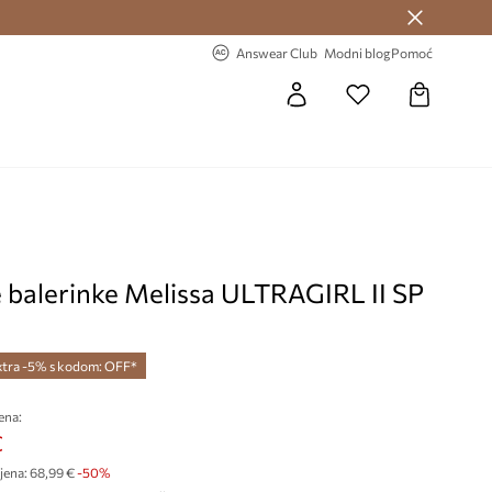
Answear Club >
-20% na prvu narudžbu >
Answear Club
Modni blog
Pomoć
e balerinke Melissa ULTRAGIRL II SP
xtra -5% s kodom: OFF*
ena:
€
jena:
68,99 €
-50%