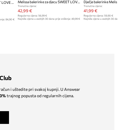
Melissa balerinke za djecu SWEET LOVE CHROME INF
Dječje balerinke Melissa SWEET LOVE DISNEY
Trenutna cijena:
Trenutna cijena:
42,99 €
41,99 €
Regularna cijena:
56,99 €
Regularna cijena:
59,90 €
Najniža cijena u zadnjih 30 dana prije sniženja:
49,99 €
Najniža cijena u zadnjih 30 dana prije sn
enja:
84,90 €
Club
 račun i uštedite pri svakoj kupnji. U Answear
0%
trajnog popusta od regularnih cijena.