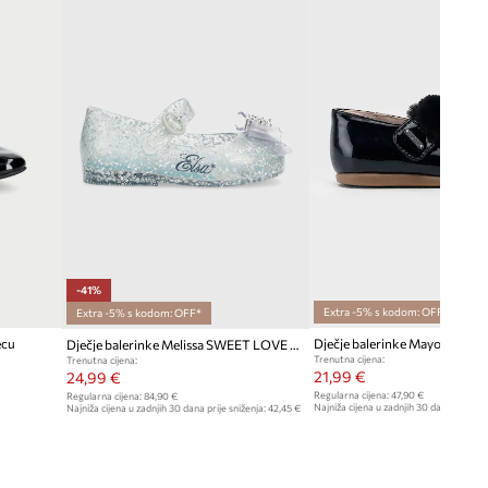
-41%
Extra -5% s kodom: OFF*
Extra -5% s kodom: OFF*
ecu
Dječje balerinke Mayoral
Dječje balerinke Melissa SWEET LOVE DISNEY
Trenutna cijena:
Trenutna cijena:
21,99 €
24,99 €
Regularna cijena:
47,90 €
Regularna cijena:
84,90 €
Najniža cijena u zadnjih 30 dana prije sn
Najniža cijena u zadnjih 30 dana prije sniženja:
42,45 €