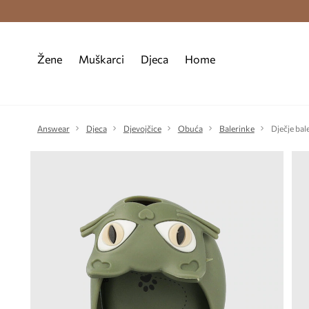
Premium Fashion Benefits >
Besplatna d
Žene
Muškarci
Djeca
Home
Answear
Djeca
Djevojčice
Obuća
Balerinke
Dječje bal