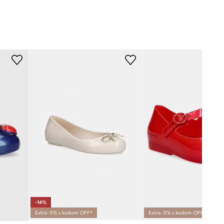
-14%
Extra -5% s kodom: OFF*
Extra -5% s kodom: OFF*