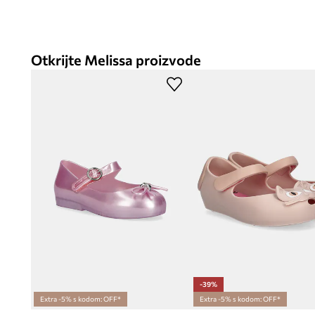
Otkrijte Melissa proizvode
-39%
Extra -5% s kodom: OFF*
Extra -5% s kodom: OFF*