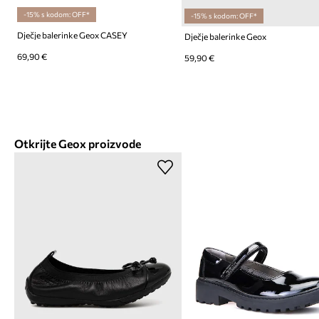
-15% s kodom: OFF*
-15% s kodom: OFF*
Dječje balerinke Geox CASEY
Dječje balerinke Geox
69,90 €
59,90 €
Otkrijte Geox proizvode