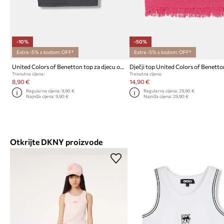
-10%
-50%
Extra -5% s kodom: OFF*
Extra -5% s kodom: OFF*
United Colors of Benetton top za djecu od pamuka s elastanom
Dječji top United Colors of Benett
Trenutna cijena:
Trenutna cijena:
8,90 €
14,90 €
Regularna cijena:
9,90 €
Regularna cijena:
29,90 €
Najniža cijena:
9,90 €
Najniža cijena:
29,90 €
Otkrijte DKNY proizvode