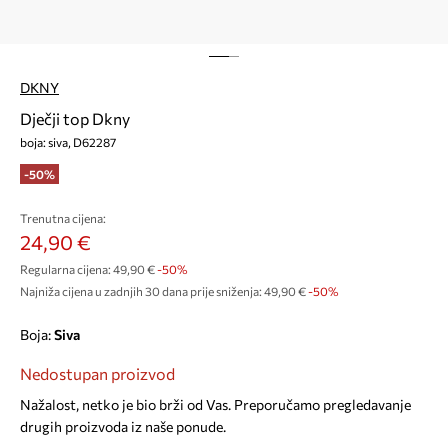
DKNY
Dječji top Dkny
boja: siva, D62287
-50%
Trenutna cijena:
24,90 €
Regularna cijena:
49,90 €
-50%
Najniža cijena u zadnjih 30 dana prije sniženja:
49,90 €
 -50%
Boja:
siva
Nedostupan proizvod
Nažalost, netko je bio brži od Vas. Preporučamo pregledavanje
drugih proizvoda iz naše ponude.