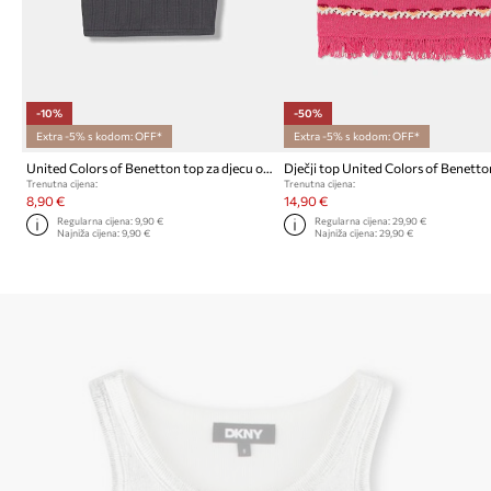
-10%
-50%
Extra -5% s kodom: OFF*
Extra -5% s kodom: OFF*
United Colors of Benetton top za djecu od pamuka s elastanom
Dječji top United Colors of Benett
Trenutna cijena:
Trenutna cijena:
8,90 €
14,90 €
Regularna cijena:
9,90 €
Regularna cijena:
29,90 €
Najniža cijena:
9,90 €
Najniža cijena:
29,90 €