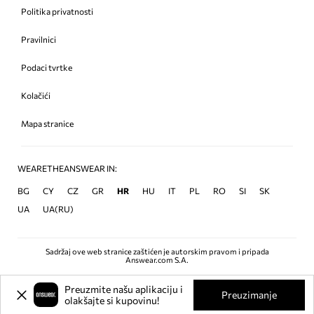
Politika privatnosti
Pravilnici
Podaci tvrtke
Kolačići
Mapa stranice
WEARETHEANSWEAR IN:
BG
CY
CZ
GR
HR
HU
IT
PL
RO
SI
SK
UA
UA(RU)
Sadržaj ove web stranice zaštićen je autorskim pravom i pripada
Answear.com S.A.
Preuzmite našu aplikaciju i
Preuzimanje
olakšajte si kupovinu!