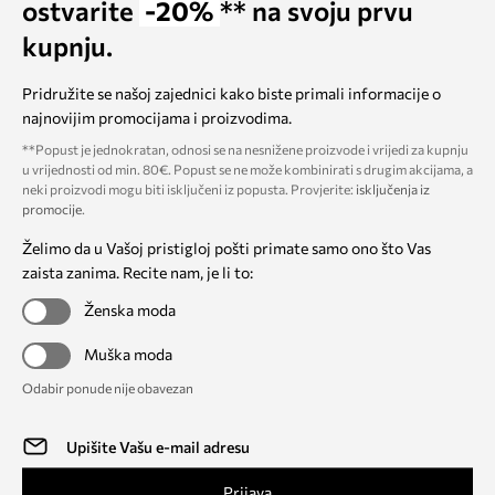
ostvarite
-20%
** na svoju prvu
kupnju.
Pridružite se našoj zajednici kako biste primali informacije o
najnovijim promocijama i proizvodima.
**Popust je jednokratan, odnosi se na nesnižene proizvode i vrijedi za kupnju
u vrijednosti od min. 80€. Popust se ne može kombinirati s drugim akcijama, a
neki proizvodi mogu biti isključeni iz popusta. Provjerite:
isključenja iz
promocije
.
Želimo da u Vašoj pristigloj pošti primate samo ono što Vas
zaista zanima. Recite nam, je li to:
Ženska moda
Muška moda
Odabir ponude nije obavezan
Prijava