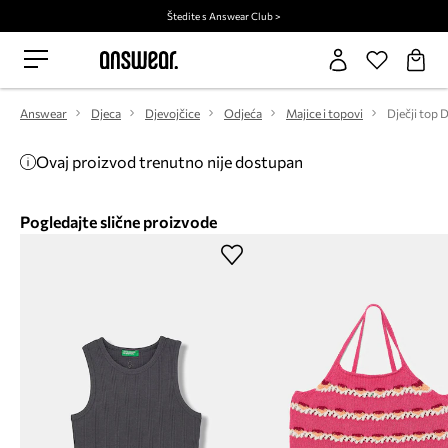
Štedite s Answear Club >
Answear
Djeca
Djevojčice
Odjeća
Majice i topovi
Dječji top 
Ovaj proizvod trenutno nije dostupan
Pogledajte slične proizvode