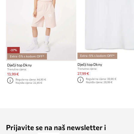
-37%
Extra -5% s kodom: OFF*
Extra -5% s kodom: OFF*
Dječji top Dkny
Dječji top Dkny
Trenutna cijena:
Trenutna cijena:
27,99 €
13,99 €
Regularna cijena:
39,90 €
Regularna cijena:
44,90 €
Najniža cijena:
28,99 €
Najniža cijena:
22,45 €
Prijavite se na naš newsletter i