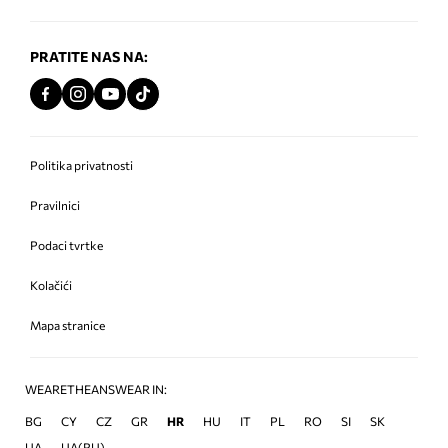
PRATITE NAS NA:
Politika privatnosti
Pravilnici
Podaci tvrtke
Kolačići
Mapa stranice
WEARETHEANSWEAR IN:
BG
CY
CZ
GR
HR
HU
IT
PL
RO
SI
SK
UA
UA(RU)