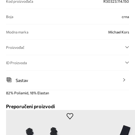
Kod proizvođača
R30323.114.150
Boja
crna
Modna marka
Michael Kors
Proizvođač
ID Proizvoda
Sastav
82% Poliamid, 18% Elastan
Preporučeni proizvodi