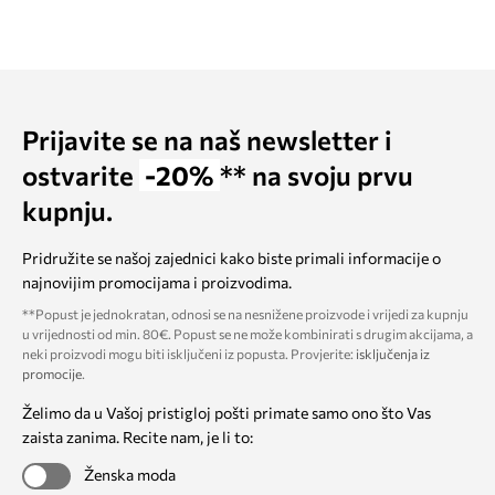
Prijavite se na naš newsletter i
ostvarite
-20%
** na svoju prvu
kupnju.
Pridružite se našoj zajednici kako biste primali informacije o
najnovijim promocijama i proizvodima.
**Popust je jednokratan, odnosi se na nesnižene proizvode i vrijedi za kupnju
u vrijednosti od min. 80€. Popust se ne može kombinirati s drugim akcijama, a
neki proizvodi mogu biti isključeni iz popusta. Provjerite:
isključenja iz
promocije
.
Želimo da u Vašoj pristigloj pošti primate samo ono što Vas
zaista zanima. Recite nam, je li to:
Ženska moda