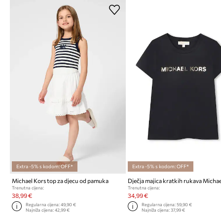
Extra -5% s kodom: OFF*
Extra -5% s kodom: OFF*
Michael Kors top za djecu od pamuka
Dječja majica kratkih rukava Micha
Trenutna cijena:
Trenutna cijena:
38,99 €
34,99 €
Regularna cijena:
49,90 €
Regularna cijena:
59,90 €
Najniža cijena:
42,99 €
Najniža cijena:
37,99 €