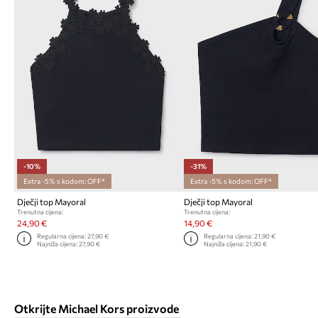
-10%
-31%
Extra -5% s kodom: OFF*
Extra -5% s kodom: OFF*
Dječji top Mayoral
Dječji top Mayoral
Trenutna cijena:
Trenutna cijena:
24,90 €
14,90 €
Regularna cijena:
27,90 €
Regularna cijena:
21,90 €
Najniža cijena:
27,90 €
Najniža cijena:
21,90 €
Otkrijte Michael Kors proizvode