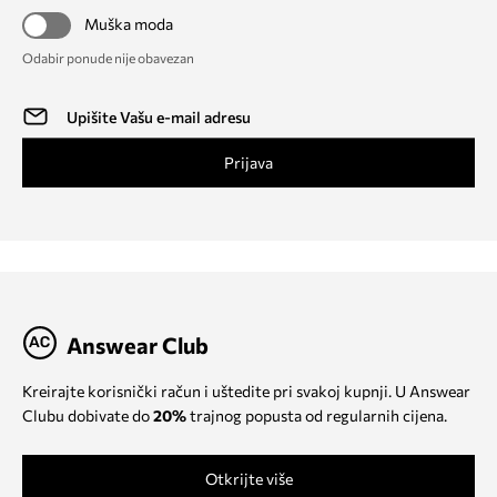
Muška moda
Odabir ponude nije obavezan
Prijava
Answear Club
Kreirajte korisnički račun i uštedite pri svakoj kupnji. U Answear
Clubu dobivate do
20%
trajnog popusta od regularnih cijena.
Otkrijte više