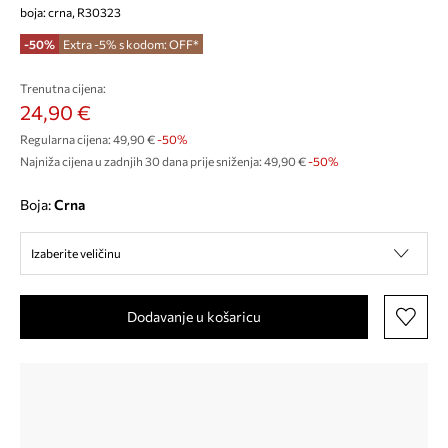
boja: crna, R30323
-50%
Extra -5% s kodom: OFF*
Trenutna cijena:
24,90 €
Regularna cijena:
49,90 €
-50%
Najniža cijena u zadnjih 30 dana prije sniženja:
49,90 €
 -50%
Boja:
crna
Izaberite veličinu
Dodavanje u košaricu