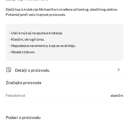
Dječji top iz kolekcije Michael Kors izrađena od tankog, elastičnog pletiva.
Poliamid jamči veću trajnost proizvoda.
- Uski kroj koji ne sputava kretanje.
- Klasični, okrugli izrez.
- Nepodesive naramenice, koje se ne skidaju.
- Model s tiskom.
Detalji o proizvodu
Značajke proizvoda
Fleksibilnost
elastični
Podaci o proizvodu