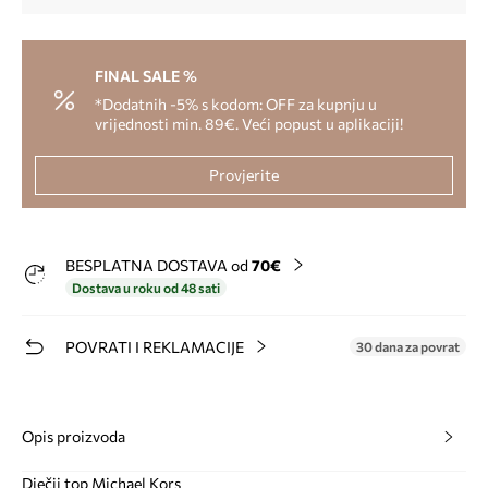
FINAL SALE %
*Dodatnih -5% s kodom: OFF za kupnju u
vrijednosti min. 89€. Veći popust u aplikaciji!
Provjerite
BESPLATNA DOSTAVA od
70€
Dostava u roku od 48 sati
POVRATI I REKLAMACIJE
30 dana za povrat
Opis proizvoda
Dječji top Michael Kors