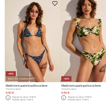
-44%
Extra -5% s kodom: OFF*
-44%
Medicine kupaće brazilke za žene
Medicine kupaće gaćice za žene
Trenutna cijena:
Trenutna cijena:
9,90 €
9,90 €
Regularna cijena:
17,90 €
Regularna cijena:
17,90 €
Najniža cijena:
17,90 €
Najniža cijena:
17,90 €