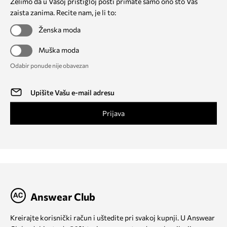
Želimo da u Vašoj pristigloj pošti primate samo ono što Vas
zaista zanima. Recite nam, je li to:
Ženska moda
Muška moda
Odabir ponude nije obavezan
Prijava
Answear Club
Kreirajte korisnički račun i uštedite pri svakoj kupnji. U Answear