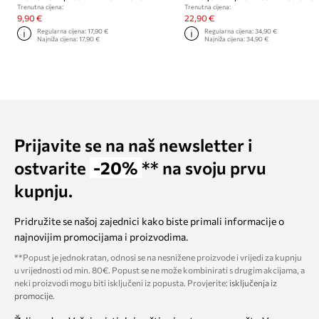
Trenutna cijena:
Trenutna cijena:
9,90 €
22,90 €
Regularna cijena:
17,90 €
Regularna cijena:
34,90 €
Najniža cijena:
17,90 €
Najniža cijena:
34,90 €
Prijavite se na naš newsletter i
ostvarite
-20%
** na svoju prvu
kupnju.
Pridružite se našoj zajednici kako biste primali informacije o
najnovijim promocijama i proizvodima.
**Popust je jednokratan, odnosi se na nesnižene proizvode i vrijedi za kupnju
u vrijednosti od min. 80€. Popust se ne može kombinirati s drugim akcijama, a
neki proizvodi mogu biti isključeni iz popusta. Provjerite:
isključenja iz
promocije
.