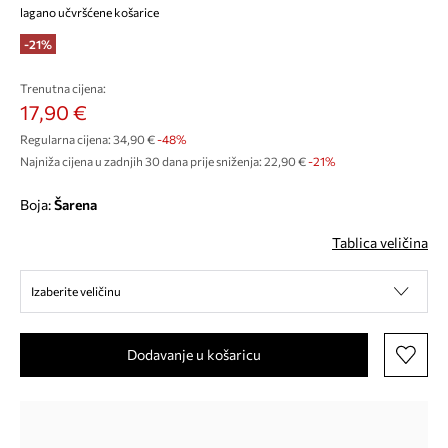
lagano učvršćene košarice
-21%
Trenutna cijena:
17,90 €
Regularna cijena:
34,90 €
-48%
Najniža cijena u zadnjih 30 dana prije sniženja:
22,90 €
 -21%
Boja:
šarena
Tablica veličina
Izaberite veličinu
Dodavanje u košaricu