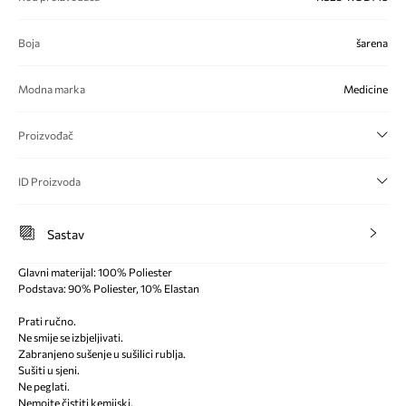
Boja
šarena
Modna marka
Medicine
Proizvođač
ID Proizvoda
Sastav
Glavni materijal: 100% Poliester
Podstava: 90% Poliester, 10% Elastan
Prati ručno.
Ne smije se izbjeljivati.
Zabranjeno sušenje u sušilici rublja.
Sušiti u sjeni.
Ne peglati.
Nemojte čistiti kemijski.