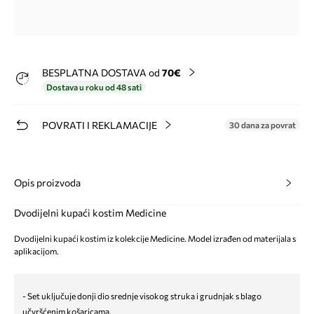
BESPLATNA DOSTAVA od
70€
Dostava u roku od 48 sati
POVRATI I REKLAMACIJE
30 dana za povrat
Opis proizvoda
Dvodijelni kupaći kostim Medicine
Dvodijelni kupaći kostim iz kolekcije Medicine. Model izrađen od materijala s
aplikacijom.
- Set uključuje donji dio srednje visokog struka i grudnjak s blago
učvršćenim košaricama.