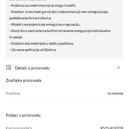
- Košarica sa umetcima koji se mogu izvaditi.
- Klasičan, trokutasti gornji dio s naborima koji vam omogućavaju
podešavanje širine košarice.
- Model s vezanjem koje omogućava regulaciju.
- Donji dio s vezicama na bočnim stranama omogućuje individualno
krojenje.
- Dodatni sloj materijala u obliku podstave.
- Ukrasna aplikacija od šljokica.
Detalji o proizvodu
Značajke proizvoda
Kopčanje
na vezanje
Podaci o proizvodu
Kod proizvođača
RS25-KOD718