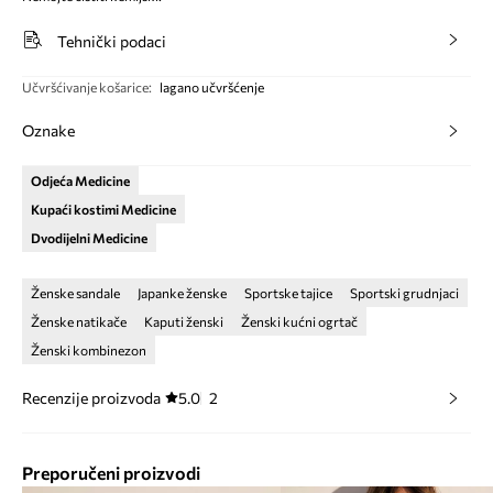
Tehnički podaci
Učvršćivanje košarice
:
lagano učvršćenje
Oznake
Odjeća Medicine
Kupaći kostimi Medicine
Dvodijelni Medicine
Ženske sandale
Japanke ženske
Sportske tajice
Sportski grudnjaci
Ženske natikače
Kaputi ženski
Ženski kućni ogrtač
Ženski kombinezon
Recenzije proizvoda
5.0
2
Preporučeni proizvodi