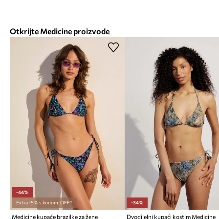
Otkrijte Medicine proizvode
-44%
Extra -5% s kodom: OFF*
-34%
Medicine kupaće brazilke za žene
Dvodijelni kupaći kostim Medicine