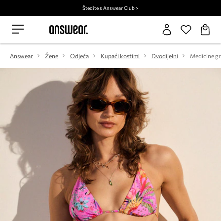
Štedite s Answear Club >
Answear
Žene
Odjeća
Kupaći kostimi
Dvodijelni
Medicine gr