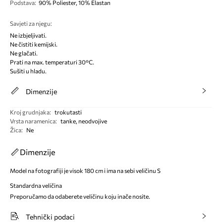
Podstava
:
90% Poliester, 10% Elastan
Savjeti za njegu
:
Ne izbjeljivati.
Ne čistiti kemijski.
Ne glačati.
Prati na max. temperaturi 30°C.
Sušiti u hladu.
Dimenzije
Kroj grudnjaka
:
trokutasti
Vrsta naramenica
:
tanke, neodvojive
Žica
:
Ne
Dimenzije
Model na fotografiji je visok 180 cm i ima na sebi veličinu S
Standardna veličina
Preporučamo da odaberete veličinu koju inače nosite.
Tehnički podaci