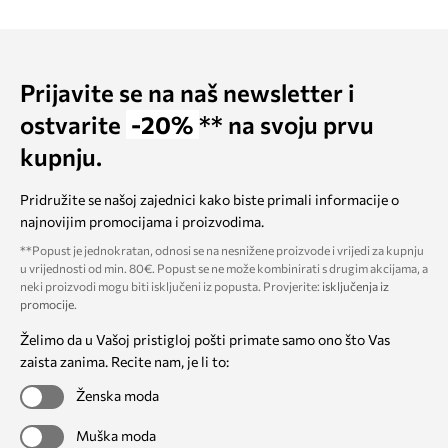
Prijavite se na naš newsletter i
ostvarite
-20%
** na svoju prvu
kupnju.
Pridružite se našoj zajednici kako biste primali informacije o
najnovijim promocijama i proizvodima.
**Popust je jednokratan, odnosi se na nesnižene proizvode i vrijedi za kupnju
u vrijednosti od min. 80€. Popust se ne može kombinirati s drugim akcijama, a
neki proizvodi mogu biti isključeni iz popusta. Provjerite:
isključenja iz
promocije
.
Želimo da u Vašoj pristigloj pošti primate samo ono što Vas
zaista zanima. Recite nam, je li to:
Ženska moda
Muška moda