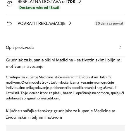
BESPLATNA DOSTAVA od
70€
Dostava u roku od 48 sati
POVRATI I REKLAMACIJE
30 dana za povrat
Opis proizvoda
Grudnjak za kupanje bikini Medicine – sa životinjskim i biljnim
motivom, na vezanje
Grudnjak za kupanje Medicine ističe se šarenim životinjskim i biljnim
motivom. Ovaj model s trokutastim košaricama i vezanjem omogućuje
individualno prilagođavanje, pridonoseći slobodi kretanja i naglašavajući
ljetni stil. To je idealan izbor za plažu, bazen ili opuštanje na odmoru, spajajući
udobnost s originalnom estetikom.
Ključne značajke ženskog grudnjaka za kupanje Medicine sa
životinjskim i biljnim motivom