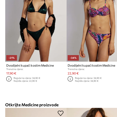
-21%
-34%
Dvodijelni kupaći kostim Medicine
Dvodijelni kupaći kostim Medicine
Trenutna cijena:
Trenutna cijena:
17,90 €
22,90 €
Regularna cijena:
34,90 €
Regularna cijena:
34,90 €
Najniža cijena:
22,90 €
Najniža cijena:
34,90 €
Otkrijte Medicine proizvode