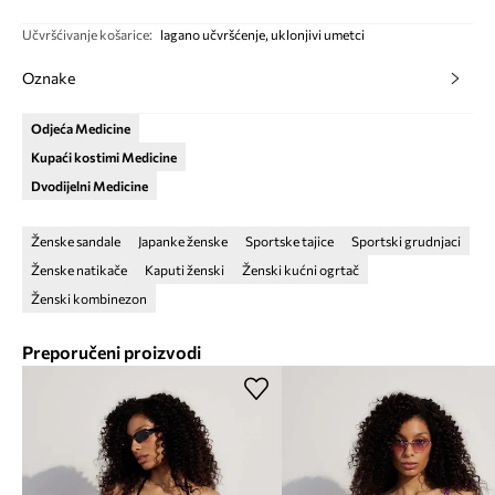
Učvršćivanje košarice
:
lagano učvršćenje, uklonjivi umetci
Oznake
Odjeća Medicine
Kupaći kostimi Medicine
Dvodijelni Medicine
Ženske sandale
Japanke ženske
Sportske tajice
Sportski grudnjaci
Ženske natikače
Kaputi ženski
Ženski kućni ogrtač
Ženski kombinezon
Preporučeni proizvodi