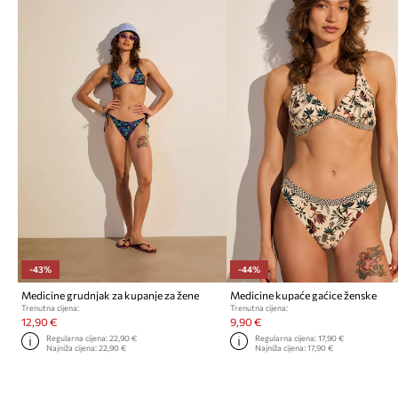
-43%
-44%
Medicine grudnjak za kupanje za žene
Medicine kupaće gaćice ženske
Trenutna cijena:
Trenutna cijena:
12,90 €
9,90 €
Regularna cijena:
22,90 €
Regularna cijena:
17,90 €
Najniža cijena:
22,90 €
Najniža cijena:
17,90 €