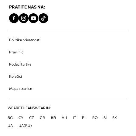
PRATITE NAS NA:
Politika privatnosti
Pravilnici
Podaci tvrtke
Kolačići
Mapa stranice
WEARETHEANSWEAR IN:
BG
CY
CZ
GR
HR
HU
IT
PL
RO
SI
SK
UA
UA(RU)