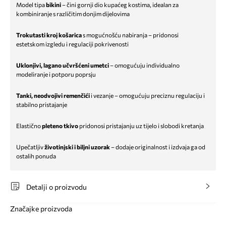
Model tipa
bikini
– čini gornji dio kupaćeg kostima, idealan za
kombiniranje s različitim donjim dijelovima
Trokutasti kroj košarica
s mogućnošću nabiranja – pridonosi
estetskom izgledu i regulaciji pokrivenosti
Uklonjivi, lagano učvršćeni umetci
– omogućuju individualno
modeliranje i potporu poprsju
Tanki, neodvojivi remenčići
i vezanje – omogućuju preciznu regulaciju i
stabilno pristajanje
Elastično
pleteno tkivo
pridonosi pristajanju uz tijelo i slobodi kretanja
Upečatljiv
životinjski i biljni uzorak
– dodaje originalnost i izdvaja ga od
ostalih ponuda
Detalji o proizvodu
Značajke proizvoda