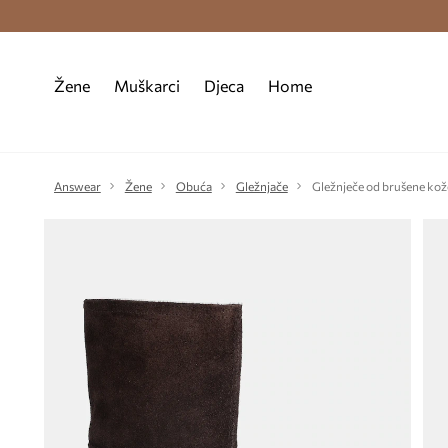
Premium Fashion Benefits >
Besplatna d
Žene
Muškarci
Djeca
Home
Answear
Žene
Obuća
Gležnjače
Gležnječe od brušene ko