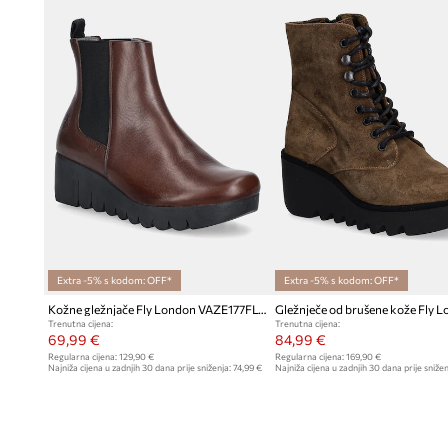
Extra -5% s kodom: OFF*
Extra -5% s kodom: OFF*
Kožne gležnjače Fly London VAZE177FLY
Trenutna cijena:
Trenutna cijena:
69,99 €
84,99 €
Regularna cijena:
129,90 €
Regularna cijena:
169,90 €
Najniža cijena u zadnjih 30 dana prije sniženja:
74,99 €
Najniža cijena u zadnjih 30 dana prije snižen