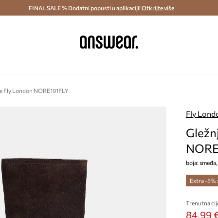
ostava i povrat (od 70€) >
FINAL SALE % Dodatni popusti u aplikaciji!
Dostava u roku 48 sati >
Otkrijte više
Štedite s 
že Fly London NORE191FLY
Fly Lond
Gležn
NORE
boja: smeđa
Extra -5%
Trenutna cij
84,99 