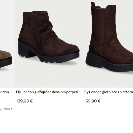
Modna marka
ID Proizvoda
Gležnječe od brušene kože Fly London BIRR534FLY
Fly London gležnjače s debelom potpeticom za žene od brušene kože TULP592FLY
139,90 €
159,90 €
ja:
88,99 €