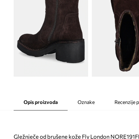
Opis proizvoda
Oznake
Recenzije 
Gležnječe od brušene kože Fly London NORE191F