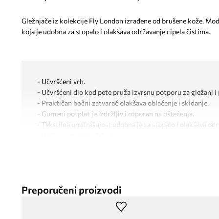
Gležnjače iz kolekcije Fly London izrađene od brušene kože. Mod
koja je udobna za stopalo i olakšava održavanje cipela čistima.
- Učvršćeni vrh.
- Učvršćeni dio kod pete pruža izvrsnu potporu za gležanj i 
- Praktičan bočni zatvarač olakšava oblačenje i skidanje.
- Gumeni potplat je izdržljiv i otporan na oštećenja.
- Tekstilna unutrašnjost udobna je za stopalo i olakšava odr
- Visina potpetice: 6,5 cm.
- Duljina uloška: 24 cm.
- Dimenzije navedene za veličinu: 37.
Preporučeni proizvodi