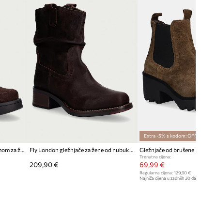
Fly London
Extra -5% s kodom: OFF*
Fly London gležnjače s platformom za žene od brušene kože MORF533FLY
Fly London gležnjače za žene od nubuka ROOK521FLY
Trenutna cijena:
209,90 €
69,99 €
Regularna cijena:
129,90 €
Najniža cijena u zadnjih 30 dana prije sn