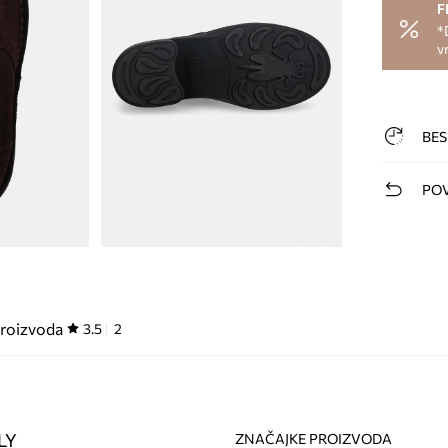
F
*
v
BES
POV
proizvoda
3.5
2
LY
ZNAČAJKE PROIZVODA