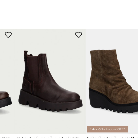
Extra -5% s kodom: OFF*