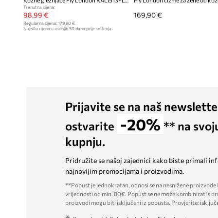
Kožne gležnjače Fly London RALI513FLY
Trenutna cijena:
98,99 €
169,90 €
Regularna cijena:
179,90 €
Najniža cijena u zadnjih 30 dana prije sniženja:
102,99 €
Prijavite se na naš newslette
-20%
ostvarite
** na svoj
kupnju.
Pridružite se našoj zajednici kako biste primali in
najnovijim promocijama i proizvodima.
**Popust je jednokratan, odnosi se na nesnižene proizvode i
vrijednosti od min. 80€. Popust se ne može kombinirati s dr
proizvodi mogu biti isključeni iz popusta. Provjerite:
isključ