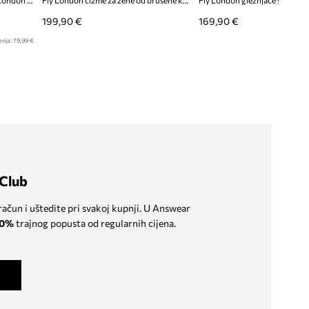
Gležnječe od brušene kože Fly London BANN538FLY
Fly London čizme za žene od brušene kože ZAVE500FLY
199,90 €
169,90 €
enja:
79,99 €
Club
 račun i uštedite pri svakoj kupnji. U Answear
0%
trajnog popusta od regularnih cijena.