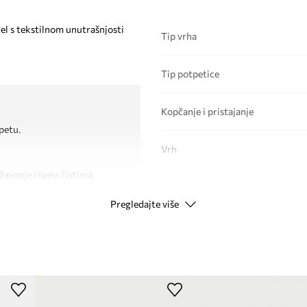
el s tekstilnom unutrašnjosti
Tip vrha
Tip potpetice
Kopčanje i pristajanje
petu.
Vrh
žavanje cipela čistima.
PODACI O PROIZVODU
Pregledajte više
Kod proizvođača
Boja