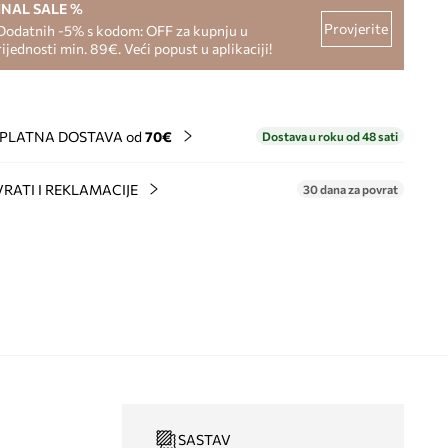
INAL SALE %
Provjerite
Dodatnih -5% s kodom: OFF za kupnju u
rijednosti min. 89€. Veći popust u aplikaciji!
PLATNA DOSTAVA od
70€
Dostava u roku od 48 sati
RATI I REKLAMACIJE
30 dana za povrat
SASTAV