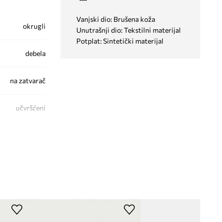
Vanjski dio: Brušena koža
okrugli
Unutrašnji dio: Tekstilni materijal
Potplat: Sintetički materijal
debela
na zatvarač
učvršćeni
P211191002
smeđa