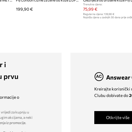
Fly London čizme za žene od kože METZ788FLY
Fly London čizme za žene od kože ZUFY502FLY
Trenutna cijena:
199,90 €
75,99 €
Regularna cijena:
139,90 €
Najniža cijena u zadnjih 30 dana prije sniž
r i
u prvu
Answear 
Kreirajte korisnički
Clubu dobivate do
2
formacije o
 vrijedi za kupnju u
Otkrijte više
ugim akcijama, a neki
enja iz promocije
.