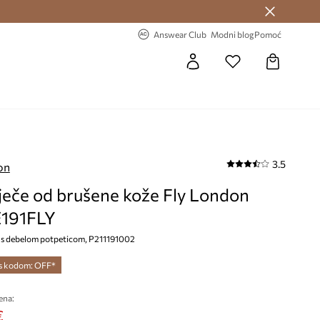
Answear Club >
-20% na prvu narudžbu >
Answear Club
Modni blog
Pomoć
3.5
on
ječe od brušene kože Fly London
191FLY
, s debelom potpeticom, P211191002
 s kodom: OFF*
ena:
€