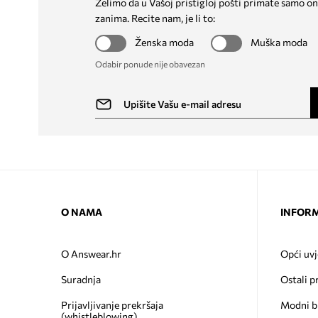
Želimo da u Vašoj pristigloj pošti primate samo on
zanima. Recite nam, je li to:
Ženska moda
Muška moda
Odabir ponude nije obavezan
O NAMA
INFORM
O Answear.hr
Opći uvj
Suradnja
Ostali p
Prijavljivanje prekršaja
Modni b
(whistleblowing)