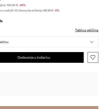
jena:
169,90 €
-49%
a u zadnjih 30 dana prije sniženja:
88,99 €
 -4%
đa
Tablica veličina
eličinu
Dodavanje u košaricu