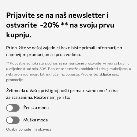
Prijavite se na naš newsletter i
ostvarite
-20%
** na svoju prvu
kupnju.
Pridružite se našoj zajednici kako biste primali informacije o
najnovijim promocijama i proizvodima.
**Popust je jednokratan, odnosi se na nesnižene proizvode i vrijedi za kupnju
u vrijednosti od min. 80€. Popust se ne može kombinirati s drugim akcijama, a
neki proizvodi mogu biti isključeni iz popusta. Provjerite:
isključenja iz
promocije
.
Želimo da u Vašoj pristigloj pošti primate samo ono što Vas
zaista zanima. Recite nam, je li to:
Ženska moda
Muška moda
Odabir ponude nije obavezan