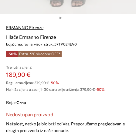
ERMANNO Firenze
Hlače Ermanno Firenze
boja: crna, ravna, visoki struk, 57TP024EV0
-50%
Extra -5% s kodom: OFF*
Trenutna cijena:
189,90 €
Regularna cijena:
379,90 €
-50%
Najniža cijena u zadnjih 30 dana prije sniženja:
379,90 €
 -50%
Boja:
crna
Nedostupan proizvod
Nažalost, netko je bio brži od Vas. Preporučamo pregledavanje
drugih proizvoda iz naše ponude.