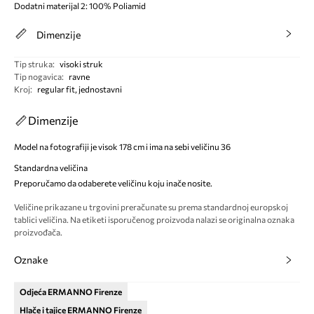
Dodatni materijal 2: 100% Poliamid
Dimenzije
Tip struka
:
visoki struk
Tip nogavica
:
ravne
Kroj
:
regular fit, jednostavni
Dimenzije
Model na fotografiji je visok 178 cm i ima na sebi veličinu 36
Standardna veličina
Preporučamo da odaberete veličinu koju inače nosite.
Veličine prikazane u trgovini preračunate su prema standardnoj europskoj
tablici veličina. Na etiketi isporučenog proizvoda nalazi se originalna oznaka
proizvođača.
Oznake
Odjeća ERMANNO Firenze
Hlače i tajice ERMANNO Firenze