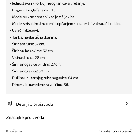
- Jednostavan kroj koji ne ograničava kretanje.
- Nogavica izglačana na crtu.
- Model s ukrasnom aplikacijom šljokica.
- Model s visokim strukom i kopčanjem na patentni zatvarač i kukice.
- Uvlačni džepovi.
- Tanka, ne elastična tkanina.
- Širina struka: 37 cm.
- Širina u bokovima: 52 cm.
- Visina struka: 28 cm.
- Širina nogavice pri dnu: 27 cm.
- Širina nogavice: 30 cm.
- Duljina unutarnjeg ruba nogavice: 84 cm.
- Dimenzije navedene za veličinu: 36.
Detalji o proizvodu
Značajke proizvoda
Kopčanje
na patentni zatvarač