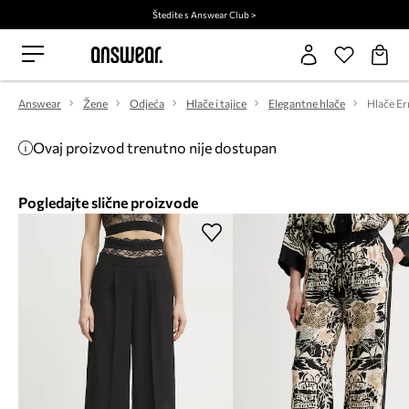
Štedite s Answear Club >
Answear
Žene
Odjeća
Hlače i tajice
Elegantne hlače
Hlače E
Ovaj proizvod trenutno nije dostupan
Pogledajte slične proizvode