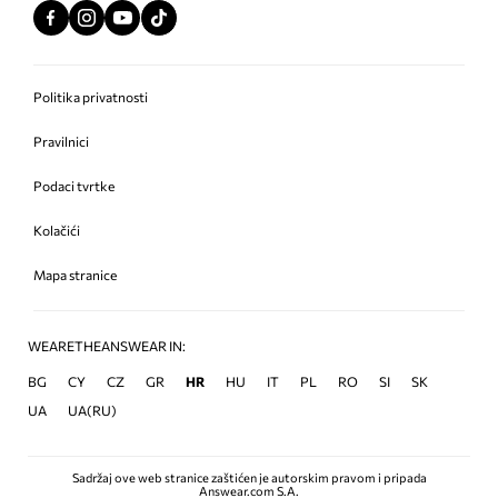
Politika privatnosti
Pravilnici
Podaci tvrtke
Kolačići
Mapa stranice
WEARETHEANSWEAR IN:
BG
CY
CZ
GR
HR
HU
IT
PL
RO
SI
SK
UA
UA(RU)
Sadržaj ove web stranice zaštićen je autorskim pravom i pripada
Answear.com S.A.