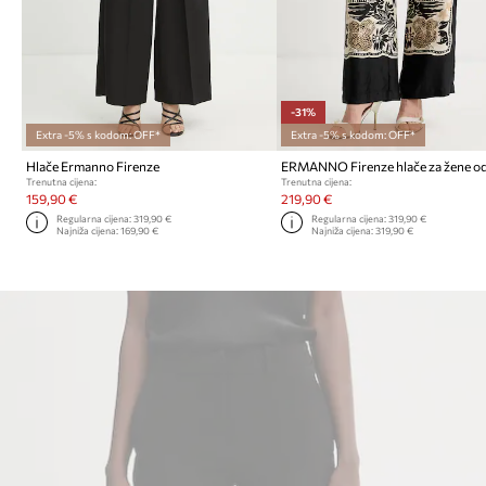
-31%
Extra -5% s kodom: OFF*
Extra -5% s kodom: OFF*
Hlače Ermanno Firenze
Trenutna cijena:
Trenutna cijena:
159,90 €
219,90 €
Regularna cijena:
319,90 €
Regularna cijena:
319,90 €
Najniža cijena:
169,90 €
Najniža cijena:
319,90 €