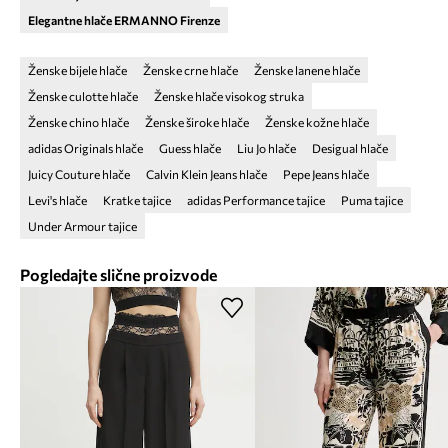
Elegantne hlače ERMANNO Firenze
Ženske bijele hlače
Ženske crne hlače
Ženske lanene hlače
Ženske culotte hlače
Ženske hlače visokog struka
Ženske chino hlače
Ženske široke hlače
Ženske kožne hlače
adidas Originals hlače
Guess hlače
Liu Jo hlače
Desigual hlače
Juicy Couture hlače
Calvin Klein Jeans hlače
Pepe Jeans hlače
Levi's hlače
Kratke tajice
adidas Performance tajice
Puma tajice
Under Armour tajice
Pogledajte slične proizvode