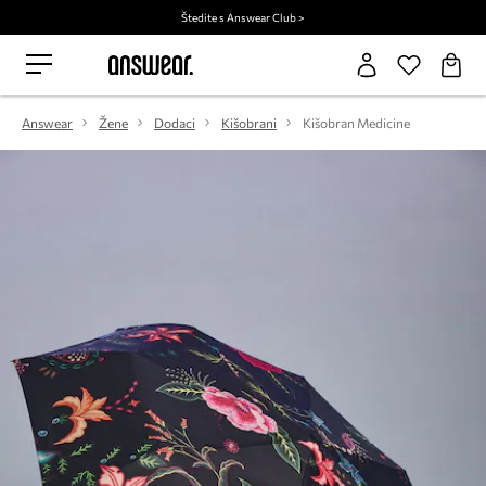
Štedite s Answear Club >
Answear
Žene
Dodaci
Kišobrani
Kišobran Medicine