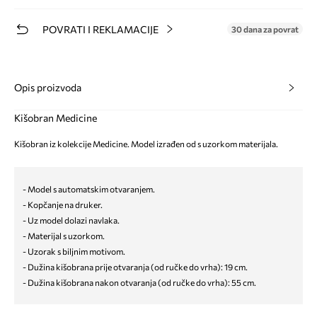
POVRATI I REKLAMACIJE
30 dana za povrat
Opis proizvoda
Kišobran Medicine
Kišobran iz kolekcije Medicine. Model izrađen od s uzorkom materijala.
- Model s automatskim otvaranjem.
- Kopčanje na druker.
- Uz model dolazi navlaka.
- Materijal s uzorkom.
- Uzorak s biljnim motivom.
- Dužina kišobrana prije otvaranja (od ručke do vrha): 19 cm.
- Dužina kišobrana nakon otvaranja (od ručke do vrha): 55 cm.