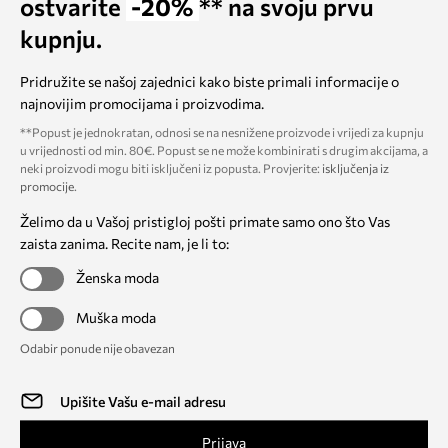
ostvarite
-20%
** na svoju prvu
kupnju.
Pridružite se našoj zajednici kako biste primali informacije o
najnovijim promocijama i proizvodima.
**Popust je jednokratan, odnosi se na nesnižene proizvode i vrijedi za kupnju
u vrijednosti od min. 80€. Popust se ne može kombinirati s drugim akcijama, a
neki proizvodi mogu biti isključeni iz popusta. Provjerite:
isključenja iz
promocije
.
Želimo da u Vašoj pristigloj pošti primate samo ono što Vas
zaista zanima. Recite nam, je li to:
Ženska moda
Muška moda
Odabir ponude nije obavezan
Prijava