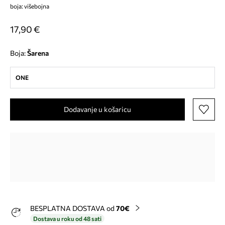
boja: višebojna
17,90 €
Boja:
šarena
ONE
Dodavanje u košaricu
BESPLATNA DOSTAVA od
70€
Dostava u roku od 48 sati