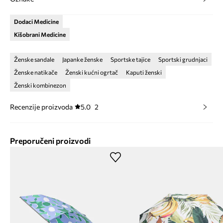
Dodaci Medicine
Kišobrani Medicine
Ženske sandale
Japanke ženske
Sportske tajice
Sportski grudnjaci
Ženske natikače
Ženski kućni ogrtač
Kaputi ženski
Ženski kombinezon
Recenzije proizvoda
5.0
2
Preporučeni proizvodi