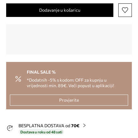
Dodavanje u košaricu
FINAL SALE %
*Dodatnih -5% s kodom: OFF za kupnju u
vrijednosti min. 89€. Veći popust u aplikaciji!
Provjerite
BESPLATNA DOSTAVA od
70€
Dostava u roku od 48 sati