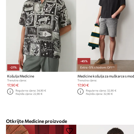
-45%
-21%
Extra -5% s kodom: OFF*
Košulja Medicine
Medicine košulja za muškarce s mo
Trenutna cijena:
Trenutna cijena:
17,90 €
17,90 €
Regularna cijena:
34,90 €
Regularna cijena:
32,90 €
Najniža cijena:
22,90 €
Najniža cijena:
32,90 €
Otkrijte Medicine proizvode