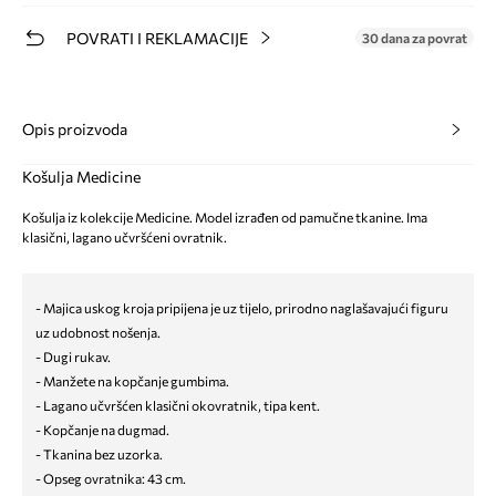
POVRATI I REKLAMACIJE
30 dana za povrat
Opis proizvoda
Košulja Medicine
Košulja iz kolekcije Medicine. Model izrađen od pamučne tkanine. Ima
klasični, lagano učvršćeni ovratnik.
- Majica uskog kroja pripijena je uz tijelo, prirodno naglašavajući figuru
uz udobnost nošenja.
- Dugi rukav.
- Manžete na kopčanje gumbima.
- Lagano učvršćen klasični okovratnik, tipa kent.
- Kopčanje na dugmad.
- Tkanina bez uzorka.
- Opseg ovratnika: 43 cm.