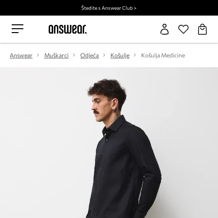
Štedite s Answear Club >
Answear
Muškarci
Odjeća
Košulje
Košulja Medicine