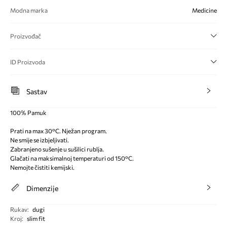
Modna marka
Medicine
Proizvođač
ID Proizvoda
Sastav
100% Pamuk
Prati na max 30°C. Nježan program.
Ne smije se izbjeljivati.
Zabranjeno sušenje u sušilici rublja.
Glačati na maksimalnoj temperaturi od 150°C.
Nemojte čistiti kemijski.
Dimenzije
Rukav
:
dugi
Kroj
:
slim fit