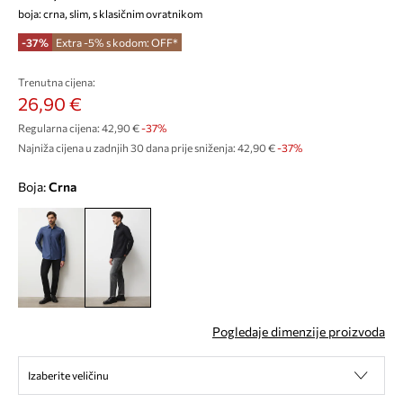
boja: crna, slim, s klasičnim ovratnikom
-37%
Extra -5% s kodom: OFF*
Trenutna cijena:
26,90 €
Regularna cijena:
42,90 €
-37%
Najniža cijena u zadnjih 30 dana prije sniženja:
42,90 €
 -37%
Boja:
crna
Pogledaje dimenzije proizvoda
Izaberite veličinu