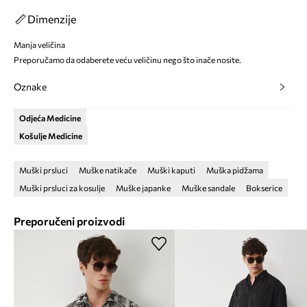
Dimenzije
Manja veličina
Preporučamo da odaberete veću veličinu nego što inače nosite.
Oznake
Odjeća Medicine
Košulje Medicine
Muški prsluci
Muške natikače
Muški kaputi
Muška pidžama
Muški prsluci za kosulje
Muške japanke
Muške sandale
Bokserice
Preporučeni proizvodi