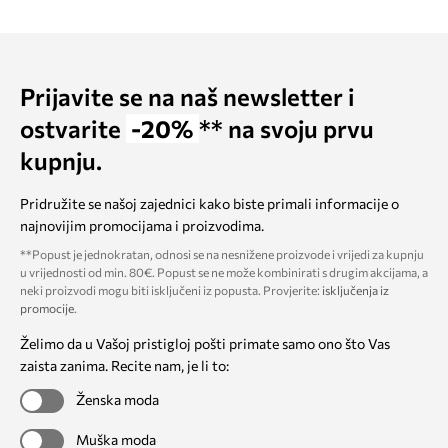
Prijavite se na naš newsletter i
ostvarite
-20%
** na svoju prvu
kupnju.
Pridružite se našoj zajednici kako biste primali informacije o
najnovijim promocijama i proizvodima.
**Popust je jednokratan, odnosi se na nesnižene proizvode i vrijedi za kupnju
u vrijednosti od min. 80€. Popust se ne može kombinirati s drugim akcijama, a
neki proizvodi mogu biti isključeni iz popusta. Provjerite:
isključenja iz
promocije
.
Želimo da u Vašoj pristigloj pošti primate samo ono što Vas
zaista zanima. Recite nam, je li to:
Ženska moda
Muška moda