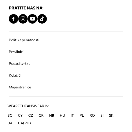
PRATITE NAS NA:
Politika privatnosti
Pravilnici
Podaci tvrtke
Kolačići
Mapa stranice
WEARETHEANSWEAR IN:
BG
CY
CZ
GR
HR
HU
IT
PL
RO
SI
SK
UA
UA(RU)