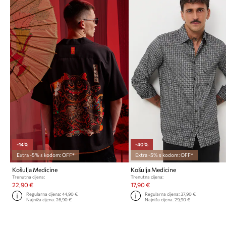
-14%
-40%
Extra -5% s kodom: OFF*
Extra -5% s kodom: OFF*
Košulja Medicine
Košulja Medicine
Trenutna cijena:
Trenutna cijena:
22,90 €
17,90 €
Regularna cijena:
44,90 €
Regularna cijena:
37,90 €
Najniža cijena:
26,90 €
Najniža cijena:
29,90 €