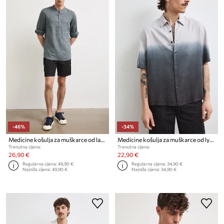
-46%
-34%
Medicine košulja za muškarce od lana
Medicine košulja za muškarce od lyocella
Trenutna cijena:
Trenutna cijena:
26,90 €
22,90 €
Regularna cijena:
49,90 €
Regularna cijena:
34,90 €
Najniža cijena:
49,90 €
Najniža cijena:
34,90 €