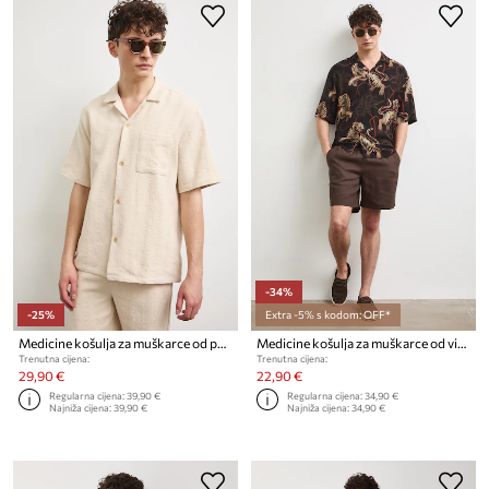
-34%
-25%
Extra -5% s kodom: OFF*
Medicine košulja za muškarce od pamuka
Medicine košulja za muškarce od viskoze
Trenutna cijena:
Trenutna cijena:
29,90 €
22,90 €
Regularna cijena:
39,90 €
Regularna cijena:
34,90 €
Najniža cijena:
39,90 €
Najniža cijena:
34,90 €