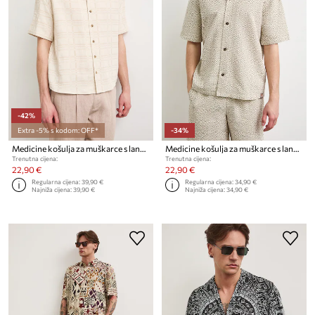
-42%
Extra -5% s kodom: OFF*
-34%
Medicine košulja za muškarce s lanom
Medicine košulja za muškarce s lanom
Trenutna cijena:
Trenutna cijena:
22,90 €
22,90 €
Regularna cijena:
39,90 €
Regularna cijena:
34,90 €
Najniža cijena:
39,90 €
Najniža cijena:
34,90 €