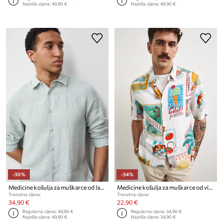
Najniža cijena:
49,90 €
Najniža cijena:
49,90 €
-30%
-34%
Medicine košulja za muškarce od lana
Medicine košulja za muškarce od viskoze
Trenutna cijena:
Trenutna cijena:
34,90 €
22,90 €
Regularna cijena:
49,90 €
Regularna cijena:
34,90 €
Najniža cijena:
49,90 €
Najniža cijena:
34,90 €