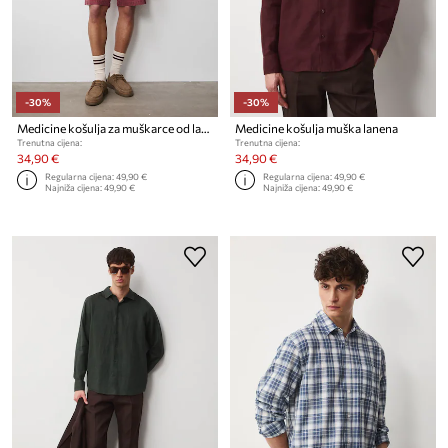
-30%
-30%
Medicine košulja za muškarce od lana
Medicine košulja muška lanena
Trenutna cijena:
Trenutna cijena:
34,90 €
34,90 €
Regularna cijena:
49,90 €
Regularna cijena:
49,90 €
Najniža cijena:
49,90 €
Najniža cijena:
49,90 €