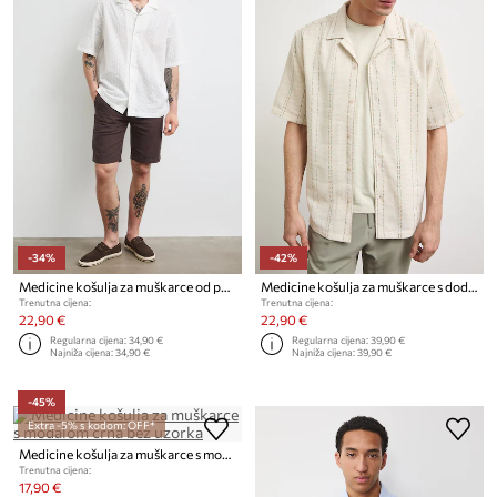
-34%
-42%
Medicine košulja za muškarce od pamuka
Medicine košulja za muškarce s dodatkom lana
Trenutna cijena:
Trenutna cijena:
22,90 €
22,90 €
Regularna cijena:
34,90 €
Regularna cijena:
39,90 €
Najniža cijena:
34,90 €
Najniža cijena:
39,90 €
-45%
Extra -5% s kodom: OFF*
Medicine košulja za muškarce s modalom
Trenutna cijena:
17,90 €