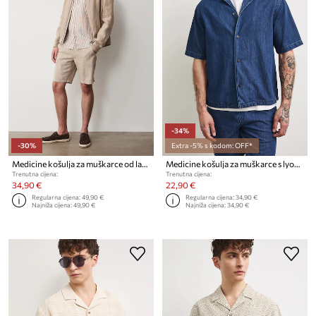
-34%
-30%
Extra -5% s kodom: OFF*
Medicine košulja za muškarce od lana
Medicine košulja za muškarce s lyocellom
Trenutna cijena:
Trenutna cijena:
34,90 €
22,90 €
Regularna cijena:
49,90 €
Regularna cijena:
34,90 €
Najniža cijena:
49,90 €
Najniža cijena:
34,90 €