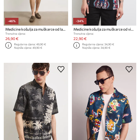
-46%
-34%
Medicine košulja za muškarce od lana
Medicine košulja za muškarce od viskoze
Trenutna cijena:
Trenutna cijena:
26,90 €
22,90 €
Regularna cijena:
49,90 €
Regularna cijena:
34,90 €
Najniža cijena:
49,90 €
Najniža cijena:
34,90 €