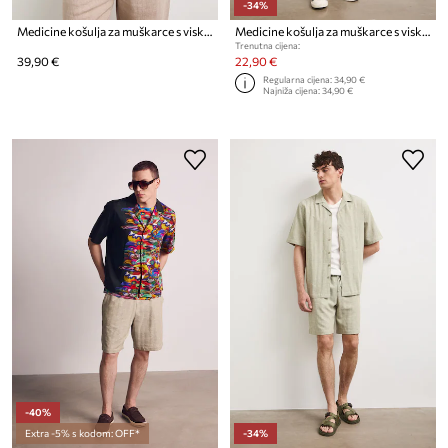
-34%
Medicine košulja za muškarce s viskozom
Medicine košulja za muškarce s viskozom
Trenutna cijena:
39,90 €
22,90 €
Regularna cijena:
34,90 €
Najniža cijena:
34,90 €
-40%
Extra -5% s kodom: OFF*
-34%