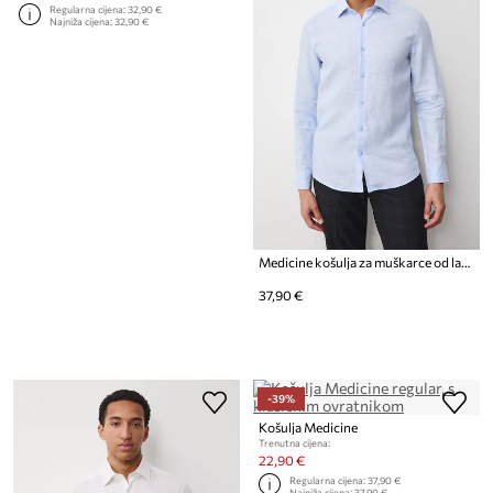
Regularna cijena:
32,90 €
Najniža cijena:
32,90 €
Medicine košulja za muškarce od lana
37,90 €
-39%
Košulja Medicine
Trenutna cijena:
22,90 €
Regularna cijena:
37,90 €
Najniža cijena:
37,90 €