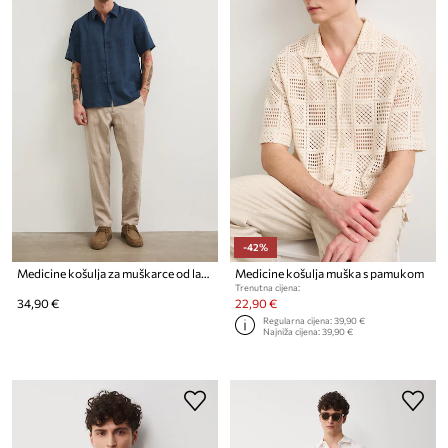
-42%
Medicine košulja za muškarce od lana
Medicine košulja muška s pamukom
Trenutna cijena:
34,90 €
22,90 €
Regularna cijena:
39,90 €
Najniža cijena:
39,90 €