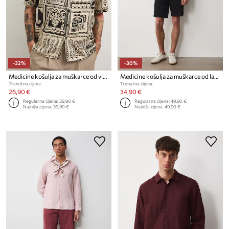
-32%
-30%
Medicine košulja za muškarce od viskoze
Medicine košulja za muškarce od lana
Trenutna cijena:
Trenutna cijena:
26,90 €
34,90 €
Regularna cijena:
39,90 €
Regularna cijena:
49,90 €
Najniža cijena:
39,90 €
Najniža cijena:
49,90 €