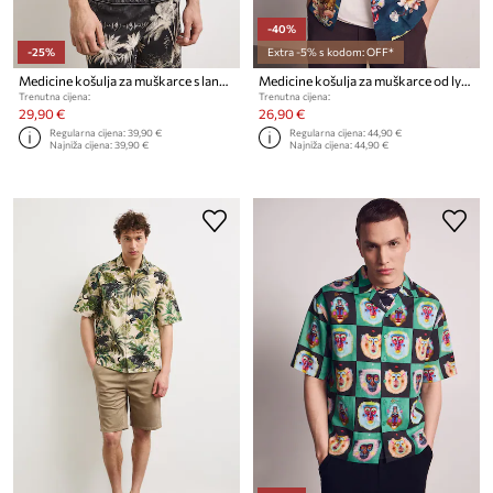
-40%
-25%
Extra -5% s kodom: OFF*
Medicine košulja za muškarce s lanom
Medicine košulja za muškarce od lyocella
Trenutna cijena:
Trenutna cijena:
29,90 €
26,90 €
Regularna cijena:
39,90 €
Regularna cijena:
44,90 €
Najniža cijena:
39,90 €
Najniža cijena:
44,90 €