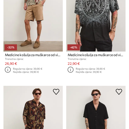
-32%
-42%
Medicine košulja za muškarce od viskoze
Medicine košulja za muškarce od viskoze
Trenutna cijena:
Trenutna cijena:
26,90 €
22,90 €
Regularna cijena:
39,90 €
Regularna cijena:
39,90 €
Najniža cijena:
39,90 €
Najniža cijena:
39,90 €