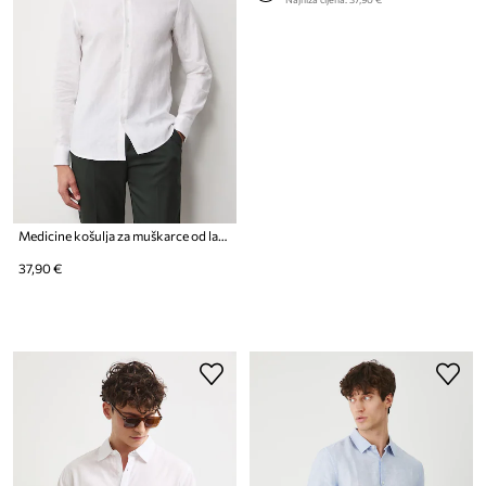
Medicine košulja za muškarce od lana
37,90 €