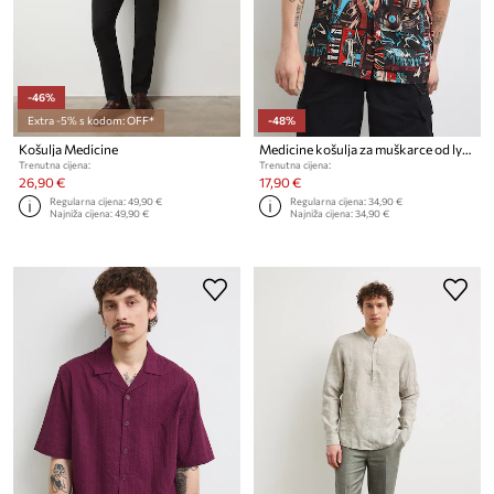
-46%
Extra -5% s kodom: OFF*
-48%
Košulja Medicine
Medicine košulja za muškarce od lyocella
Trenutna cijena:
Trenutna cijena:
26,90 €
17,90 €
Regularna cijena:
49,90 €
Regularna cijena:
34,90 €
Najniža cijena:
49,90 €
Najniža cijena:
34,90 €