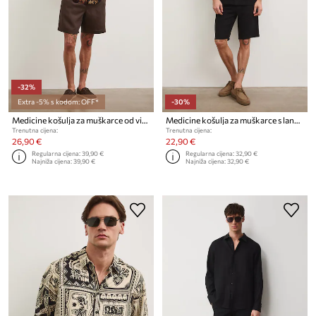
-32%
Extra -5% s kodom: OFF*
-30%
Medicine košulja za muškarce od viskoze
Medicine košulja za muškarce s lanom
Trenutna cijena:
Trenutna cijena:
26,90 €
22,90 €
Regularna cijena:
39,90 €
Regularna cijena:
32,90 €
Najniža cijena:
39,90 €
Najniža cijena:
32,90 €