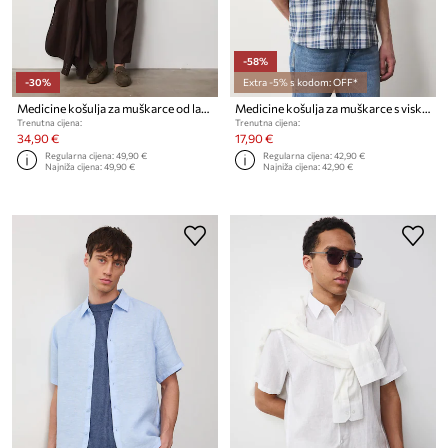
-58%
-30%
Extra -5% s kodom: OFF*
Medicine košulja za muškarce od lana
Medicine košulja za muškarce s viskozom
Trenutna cijena:
Trenutna cijena:
34,90 €
17,90 €
Regularna cijena:
49,90 €
Regularna cijena:
42,90 €
Najniža cijena:
49,90 €
Najniža cijena:
42,90 €