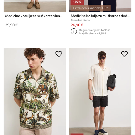
-40%
Extra -5% s kodom: OFF*
Medicine košulja za muškarce s lanom
Medicine košulja za muškarce s dodatkom lana
Trenutna cijena:
39,90 €
26,90 €
Regularna cijena:
44,90 €
Najniža cijena:
44,90 €