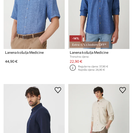
-14%
Extra -5% s kodom: OFF*
Lanena košulja Medicine
Lanena košulja Medicine
Trenutna cijena:
44,90 €
22,90 €
Regularna cijena:
37,90 €
Najniža cijena:
26,90 €