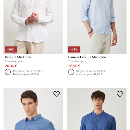
-29%
-46%
Košulja Medicine
Lanena košulja Medicine
Trenutna cijena:
Trenutna cijena:
26,90 €
26,90 €
Regularna cijena:
37,90 €
Regularna cijena:
49,90 €
Najniža cijena:
37,90 €
Najniža cijena:
49,90 €