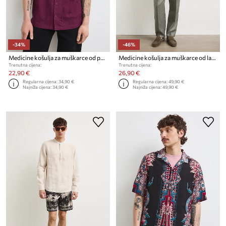
-34%
-46%
Medicine košulja za muškarce od pamuka
Medicine košulja za muškarce od lana
Trenutna cijena:
Trenutna cijena:
22,90 €
26,90 €
Regularna cijena:
34,90 €
Regularna cijena:
49,90 €
Najniža cijena:
34,90 €
Najniža cijena:
49,90 €