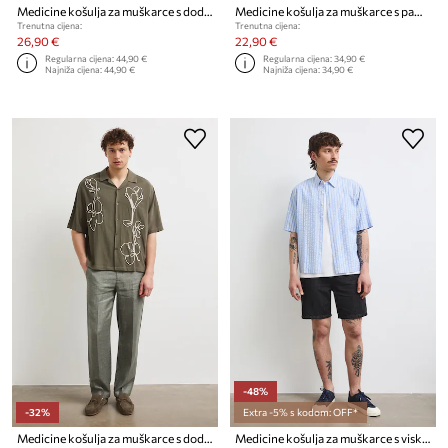
Medicine košulja za muškarce s dodatkom lana
Medicine košulja za muškarce s pamukom
Trenutna cijena:
Trenutna cijena:
26,90 €
22,90 €
Regularna cijena:
44,90 €
Regularna cijena:
34,90 €
Najniža cijena:
44,90 €
Najniža cijena:
34,90 €
-48%
-32%
Extra -5% s kodom: OFF*
Medicine košulja za muškarce s dodatkom lana
Medicine košulja za muškarce s viskozom