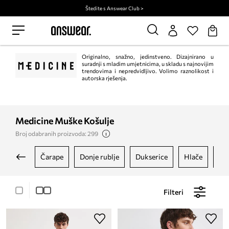
Štedite s Answear Club >
Originalno, snažno, jedinstveno. Dizajnirano u
suradnji s mladim umjetnicima, u skladu s najnovijim
trendovima i nepredvidljivo. Volimo raznolikost i
autorska rješenja.
Medicine Muške Košulje
Broj odabranih proizvoda: 299
čarape
donje rublje
dukserice
hlače
ja
Filteri