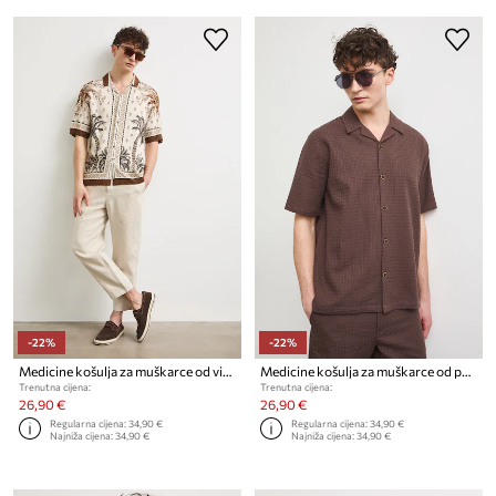
-22%
-22%
Medicine košulja za muškarce od viskoze
Medicine košulja za muškarce od pamuka
Trenutna cijena:
Trenutna cijena:
26,90 €
26,90 €
Regularna cijena:
34,90 €
Regularna cijena:
34,90 €
Najniža cijena:
34,90 €
Najniža cijena:
34,90 €