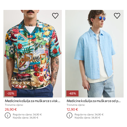
-22%
-63%
Medicine košulja za muškarce s viskozom
Medicine košulja za muškarce od pamuka s elastanom
Trenutna cijena:
Trenutna cijena:
26,90 €
12,90 €
Regularna cijena:
34,90 €
Regularna cijena:
34,90 €
Najniža cijena:
34,90 €
Najniža cijena:
34,90 €