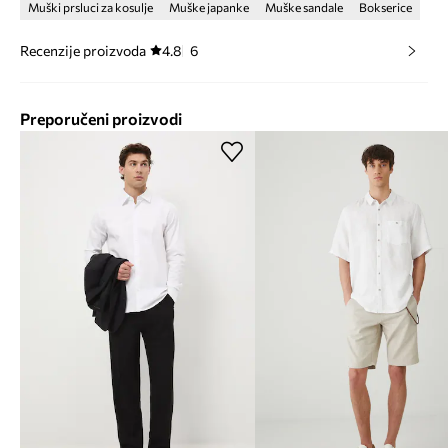
Muški prsluci za kosulje
Muške japanke
Muške sandale
Bokserice
Recenzije proizvoda
4.8
6
Preporučeni proizvodi