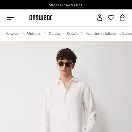
Štedite s Answear Club >
Answear
Muškarci
Odjeća
Košulje
Medicine košulja za muškarce