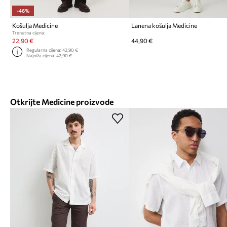
-46%
Košulja Medicine
Lanena košulja Medicine
Trenutna cijena:
22,90 €
44,90 €
Regularna cijena:
42,90 €
Najniža cijena:
42,90 €
Otkrijte Medicine proizvode