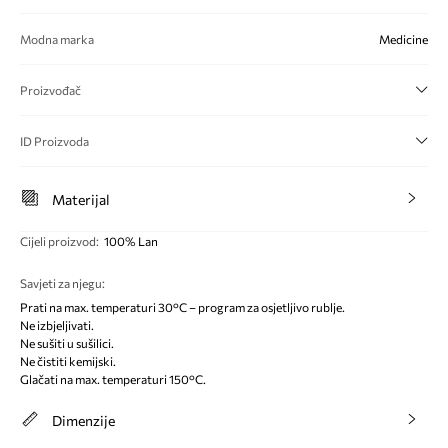
Modna marka
Medicine
Proizvođač
ID Proizvoda
Materijal
Cijeli proizvod
:
100% Lan
Savjeti za njegu
:
Prati na max. temperaturi 30°C – program za osjetljivo rublje.
Ne izbjeljivati.
Ne sušiti u sušilici.
Ne čistiti kemijski.
Glačati na max. temperaturi 150°C.
Dimenzije