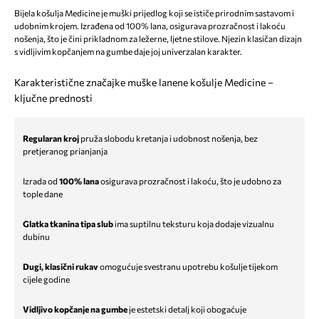
Bijela košulja Medicine je muški prijedlog koji se ističe prirodnim sastavom i
udobnim krojem. Izrađena od 100% lana, osigurava prozračnost i lakoću
nošenja, što je čini prikladnom za ležerne, ljetne stilove. Njezin klasičan dizajn
s vidljivim kopčanjem na gumbe daje joj univerzalan karakter.
Karakteristične značajke muške lanene košulje Medicine –
ključne prednosti
Regularan kroj
pruža slobodu kretanja i udobnost nošenja, bez
pretjeranog prianjanja
Izrada od
100% lana
osigurava prozračnost i lakoću, što je udobno za
tople dane
Glatka tkanina tipa slub
ima suptilnu teksturu koja dodaje vizualnu
dubinu
Dugi, klasični rukav
omogućuje svestranu upotrebu košulje tijekom
cijele godine
Vidljivo kopčanje na gumbe
je estetski detalj koji obogaćuje