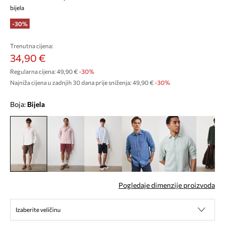
bijela
-30%
Trenutna cijena:
34,90 €
Regularna cijena:
49,90 €
-30%
Najniža cijena u zadnjih 30 dana prije sniženja:
49,90 €
 -30%
Boja:
bijela
Pogledaje dimenzije proizvoda
Izaberite veličinu