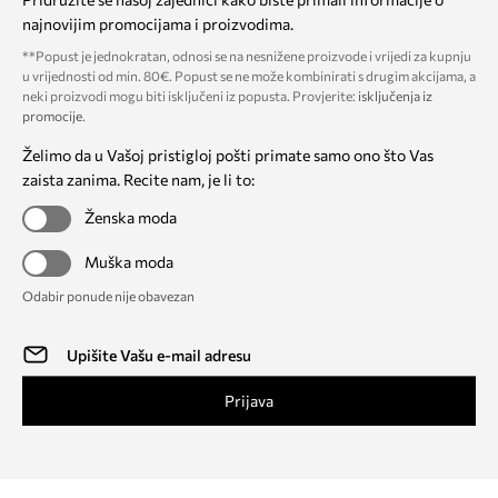
najnovijim promocijama i proizvodima.
**Popust je jednokratan, odnosi se na nesnižene proizvode i vrijedi za kupnju
u vrijednosti od min. 80€. Popust se ne može kombinirati s drugim akcijama, a
neki proizvodi mogu biti isključeni iz popusta. Provjerite:
isključenja iz
promocije
.
Želimo da u Vašoj pristigloj pošti primate samo ono što Vas
zaista zanima. Recite nam, je li to:
Ženska moda
Muška moda
Odabir ponude nije obavezan
Prijava