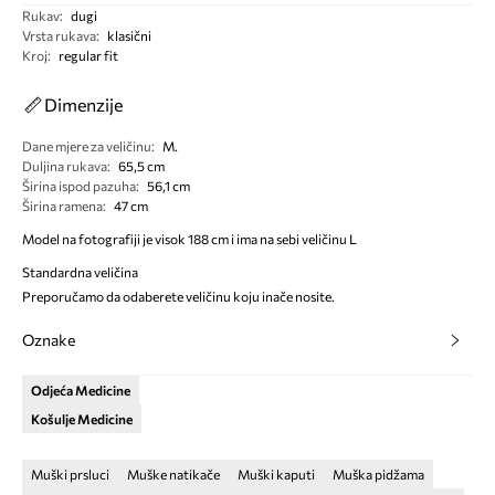
Rukav
:
dugi
Vrsta rukava
:
klasični
Kroj
:
regular fit
Dimenzije
Dane mjere za veličinu
:
M.
Duljina rukava
:
65,5 cm
Širina ispod pazuha
:
56,1 cm
Širina ramena
:
47 cm
Model na fotografiji je visok 188 cm i ima na sebi veličinu L
Standardna veličina
Preporučamo da odaberete veličinu koju inače nosite.
Oznake
Odjeća Medicine
Košulje Medicine
Muški prsluci
Muške natikače
Muški kaputi
Muška pidžama