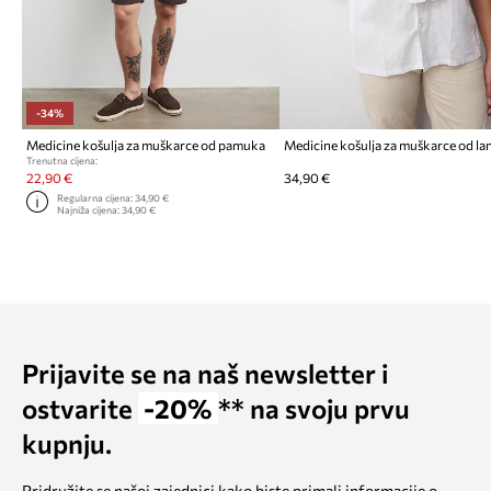
-34%
Medicine košulja za muškarce od pamuka
Medicine košulja za muškarce od la
Trenutna cijena:
22,90 €
34,90 €
Regularna cijena:
34,90 €
Najniža cijena:
34,90 €
Prijavite se na naš newsletter i
ostvarite
-20%
** na svoju prvu
kupnju.
Pridružite se našoj zajednici kako biste primali informacije o