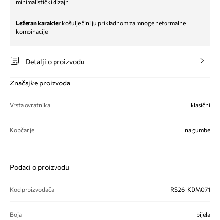
minimalistički dizajn
Ležeran karakter
košulje čini ju prikladnom za mnoge neformalne
kombinacije
Detalji o proizvodu
Značajke proizvoda
Vrsta ovratnika
klasični
Kopčanje
na gumbe
Podaci o proizvodu
Kod proizvođača
RS26-KDM071
Boja
bijela