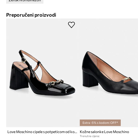
Preporučeni proizvodi
Extra -5% s kodom: OFF*
Love Moschino cipele s potpeticom od kože
Kožne salonke Love Moschino
Trenutna cijena: