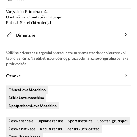
Vanjski dio: Prirodna koža
Unutrašnji dio: Sintetički materijal
Potplat: Sintetički materijal
Dimenzije
Veličine prikazane u trgovini preračunate su prema standardnoj europskoj
tablici veličina. Na etiketi isporučenog proizvoda nalazi se originalna oznaka
proizvođača.
Oznake
Obuća Love Moschino
Štikle Love Moschino
S potpeticom Love Moschino
Ženske sandale
Japanke ženske
Sportske tajice
Sportski grudnjaci
Ženske natikače
Kaputi ženski
Ženski kućni ogrtač
Ženski kombinezon