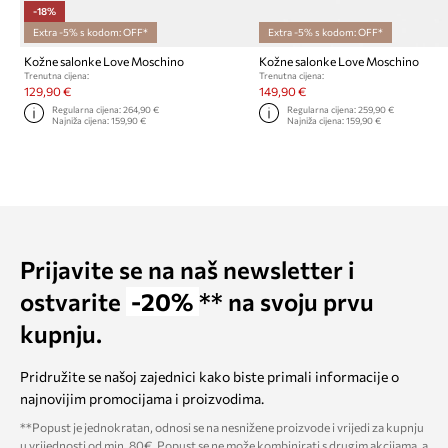
-18%
Extra -5% s kodom: OFF*
Extra -5% s kodom: OFF*
Kožne salonke Love Moschino
Kožne salonke Love Moschino
Trenutna cijena:
Trenutna cijena:
129,90 €
149,90 €
Regularna cijena:
264,90 €
Regularna cijena:
259,90 €
Najniža cijena:
159,90 €
Najniža cijena:
159,90 €
Prijavite se na naš newsletter i
ostvarite
-20%
** na svoju prvu
kupnju.
Pridružite se našoj zajednici kako biste primali informacije o
najnovijim promocijama i proizvodima.
**Popust je jednokratan, odnosi se na nesnižene proizvode i vrijedi za kupnju
u vrijednosti od min. 80€. Popust se ne može kombinirati s drugim akcijama, a