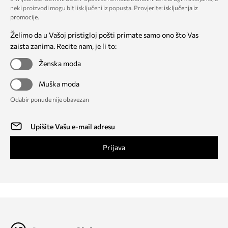
neki proizvodi mogu biti isključeni iz popusta. Provjerite:
isključenja iz
promocije
.
Želimo da u Vašoj pristigloj pošti primate samo ono što Vas
zaista zanima. Recite nam, je li to:
Ženska moda
Muška moda
Odabir ponude nije obavezan
Prijava