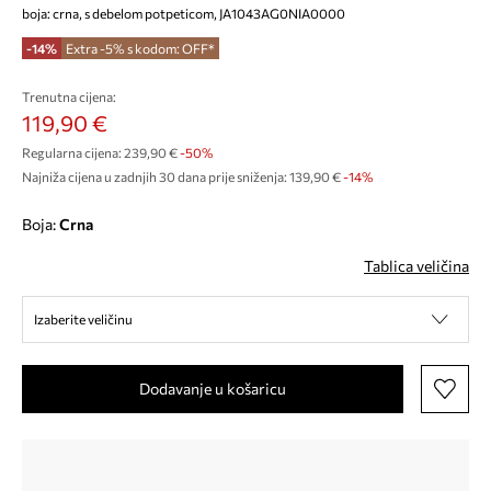
boja: crna, s debelom potpeticom, JA1043AG0NIA0000
-14%
Extra -5% s kodom: OFF*
Trenutna cijena:
119,90 €
Regularna cijena:
239,90 €
-50%
Najniža cijena u zadnjih 30 dana prije sniženja:
139,90 €
 -14%
Boja:
crna
Tablica veličina
Izaberite veličinu
Dodavanje u košaricu