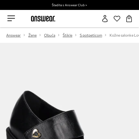
Štedite s Answear Club >
Answear
Žene
Obuća
Štikle
S potpeticom
Kožne salonke Lo