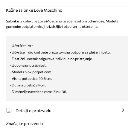
Kožne salonke Love Moschino
Salonke iz kolekcije Love Moschino izrađene od prirodne kože. Model s
gumenim potplatom koji je izdržljiv i otporan na oštećenja.
- Učvršćeni vrh.
- Učvršćeni dio kod pete pruža izvrsnu potporu za gležanj i petu.
- Elastični umetak osigurava individualno pristajanje.
- Udobna unutrašnjost.
- Model s blok potpeticom.
- Visina potpetice: 10,5 cm.
- Duljina uloška: 24 cm.
- Dimenzije navedene za veličinu: 36.
Detalji o proizvodu
Značajke proizvoda