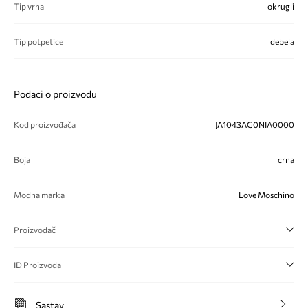
Tip vrha
okrugli
Tip potpetice
debela
Podaci o proizvodu
Kod proizvođača
JA1043AG0NIA0000
Boja
crna
Modna marka
Love Moschino
Proizvođač
ID Proizvoda
Sastav